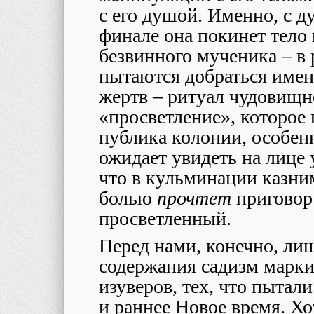
с его душой. Именно, с д
финале она покинет тело 
безвинного мученика – в 
пытаются добраться имен
жертв – ритуал чудовищн
«просветление», которое п
публика колонии, особен
ожидает увидеть на лице
что в кульминации казни
болью
прочтет
приговор 
просветленный.
Перед нами, конечно, ли
содержания садизм марки
изуверов, тех, что пытал
и раннее Новое время. Х