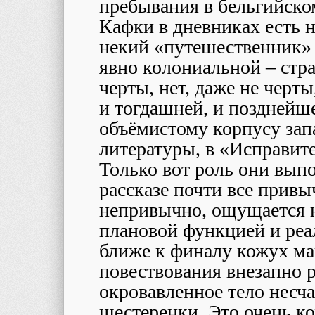
пребывания в бельгийско
Кафки в дневниках есть н
некий «путешественник» 
явно колониальной – стра
черты, нет, даже не черт
и тогдашней, и позднейш
объёмистому корпусу за
литературы, в «Исправит
Только вот роль они вып
рассказе почти все прив
непривычно, ощущается 
плановой функцией и реа
ближе к финалу кожух м
повествования внезапно р
окровавленное тело несч
шестеренки. Это очень к