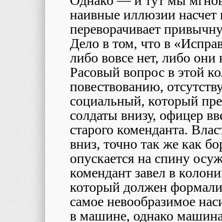
Однако — и тут мы мгнов
наивные иллюзии насчет
переворачивает привычну
Дело в том, что в «Испр
либо вовсе нет, либо они
Расовый вопрос в этой ко
повествованию, отсутству
социальный, который пре
солдаты внизу, офицер вв
старого коменданта. Влас
вниз, точно так же как б
опускается на спину осу
комендант завел в колон
который должен формализ
самое невообразимое нас
в машине, однако машина