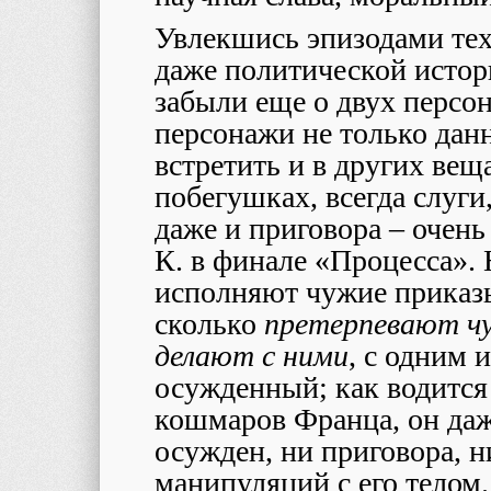
Увлекшись эпизодами те
даже политической истор
забыли еще о двух персон
персонажи не только данн
встретить и в других вещ
побегушках, всегда слуги
даже и приговора – очень
К. в финале «Процесса». Н
исполняют чужие приказы
сколько
претерпевают ч
делают с ними
, с одним 
осужденный; как водится
кошмаров Франца, он даже
осужден, ни приговора, 
манипуляций с его телом.