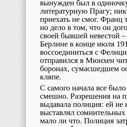
вынужден был в одиночку
литературную Прагу; ник
приехать не смог. Франц 
но дело в том, что он дог
своей бывшей невестой – 
Берлине в конце июля 19
воссоединиться с Фелици
отправился в Мюнхен чита
боронах, сумасшедшем о
кляпе.
С самого начала все было
смешно. Разрешения на п
выдавала полиция: ей не 
выставлял сомнительных 
мало ли что. Полиция зат