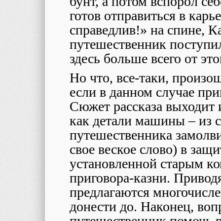
бунт, а потом вспорол себ
готов отправиться в карь
справедлив!» на спине, К
путешественник поступил
здесь больше всего от это
Но что, все-таки, произо
если в данном случае пр
Сюжет рассказа выходит и
как детали машины – из 
путешественника замолвит
свое веское слово) в защ
установленной старым ко
приговора-казни. Привод
предлагаются многочисле
донести до. Наконец, воп
путешественник помочь р