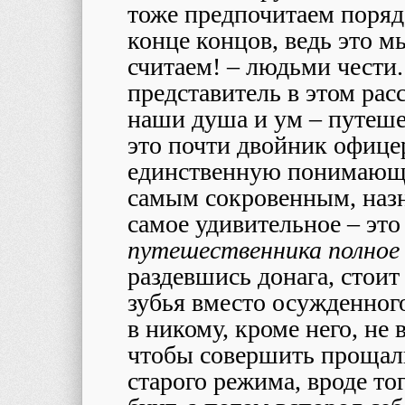
тоже предпочитаем поряд
конце концов, ведь это м
считаем! – людьми чести.
представитель в этом расс
наши душа и ум – путеше
это почти двойник офицер
единственную понимающу
самым сокровенным, назн
самое удивительное – это
путешественника полное
раздевшись донага, стоит
зубья вместо осужденного
в никому, кроме него, не 
чтобы совершить прощаль
старого режима, вроде то