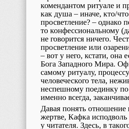
комендантом ритуале и пр
как душа – иначе, кто/ч
просветление? – однако п
то конфессиональному (д
не говорится ничего. Чест
просветление или озарен
– вот у него, кстати, она
Бога Западного Мира. Оф
самому ритуалу, процесс
человеческого тела, нежи
неспешному поединку пос
именно всегда, заканчив
Давая понять отношение
жертве, Кафка исподволь
у читателя. Здесь, в тако