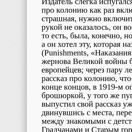
Издатель слегка испугался
про колонию как раз вклю
страшная, нужно включит
рукой не оказалось, он в
то есть, была, конечно, н
а он хотел эту, которая н
(Punishments, «Наказания
жернова Великой войны 
европейцев; через пару л
рассказ про колонию, что-
конце концов, в 1919-м о
брошюркой, у того же пуг
выпустил свой рассказ уже
двинувшись с места, пере
между знакомыми с детс
Градчанами и Старым гор