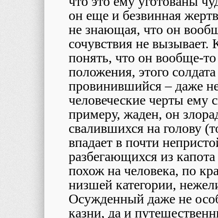
что это ему уготованы ч
он еще и безвинная жертв
не знающая, что он вооб
сочувствия не вызывает. 
понять, что он вообще-то
положения, этого солдата 
провинившийся – даже не
человеческие черты ему 
примеру, жаден, он злора
свалившихся на голову (т
впадает в почти непристо
разбегающихся из капота
похож на человека, по кр
низшей категории, нежел
Осужденный даже не особе
казни, да и путешественни