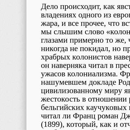
Дело происходит, как явс
владениях одного из евро
жара, и все прочее, что вс
мы слышим слово «колон
глазами примерно то же, 
никогда не покидал, но 
храбрых колонистов навер
он наверняка читал в пре
ужасов колониализма. Ф
нашумевшем докладе Род
цивилизованному миру яв
жестокость в отношении 
бельгийских каучуковых 
читал ли Франц роман Д
(1899), который, как и о