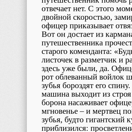
отвечает нет. С этого мо
двойной скоростью, замир
офицер приказывает отвя
Вот он достает из карман
путешественника прочест
старого коменданта: «Буд
листочек в разметчик и р
здесь уже были, да. Офиц
рот облеванный войлок ш
зубья бороздят его спину
машина выходит из строя 
борона насаживает офице
мгновенье – и мертвец по
зубья, будто гигантский 
приблизился: просветлен