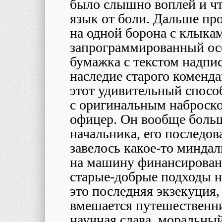
было слышно воплей и чт
язык от боли. Дальше пр
на одной борона с клыкам
запрограммированный осо
бумажка с текстом надп
наследие старого коменда
этот удивительный спосо
с оригинальным наброск
офицер. Он вообще боль
начальника, его последов
завелось какое-то миндал
на машину финансирован
старые-добрые подходы н
это последняя экзекуция,
вмешается путешественни
научная слава, моральный 