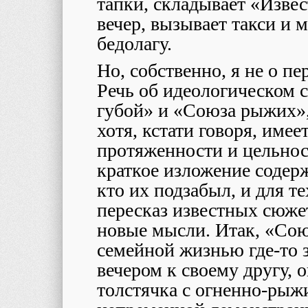
тапки, складывает «Изве
вечер, вызывает такси и
бедолагу.
Но, собственно, я не о пе
Речь об идеологическом 
губой» и «Союза рыжих»,
хотя, кстати говоря, имее
протяженности и цельност
краткое изложение содерж
кто их подзабыл, и для т
пересказ известных сюжет
новые мысли. Итак, «Сою
семейной жизнью где-то з
вечером к своему другу, 
толстячка с огненно-рыж