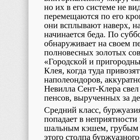
но их в его системе не ви
перемещаются по его кро
они всплывают наверх, н
начинается беда. По суб
обнаруживает на своем п
полновесных золотых сов
«Городской и пригородны
Клея, когда туда привозя
наполеондоров, аккуратн
Невилла Сент-Клера свел 
пенсов, вырученных за д
Средний класс, буржуазия
попадает в неприятности
шальным кэшем, грубым 
этого столпа буржуазного