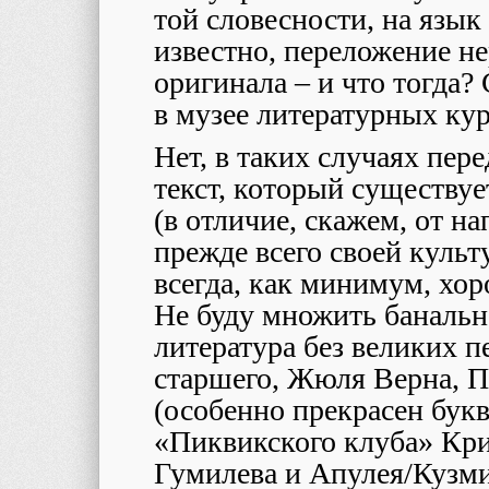
той словесности, на язык
известно, переложение н
оригинала – и что тогда? 
в музее литературных ку
Нет, в таких случаях пе
текст, который существуе
(в отличие, скажем, от на
прежде всего своей культ
всегда, как минимум, хор
Не буду множить банальн
литература без великих 
старшего, Жюля Верна, Пр
(особенно прекрасен бук
«Пиквикского клуба» Кри
Гумилева и Апулея/Кузми