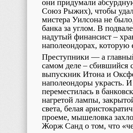
они придумали абсурдну
Союз Рыжих), чтобы удал
мистера Уилсона не было
банка за углом. В подвале
надутый финансист – хра
наполеондорах, которую е
Преступники — а главный
самом деле – сбившийся с
выпускник Итона и Оксфо
наполеондоры украсть. И
переместилась в банковск
нагретой лампы, закрытой
света, белая аристократи
проеме, мышеловка захло
Жорж Санд о том, что «че