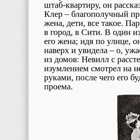
штаб-квартиру, он расска
Клер – благополучный пре
жена, дети, все такое. Па
в город, в Сити. В один и
его жена; идя по улице, 
наверх и увидела – о, ужа
из домов: Невилл с расст
изумлением смотрел на н
руками, после чего его б
проема.