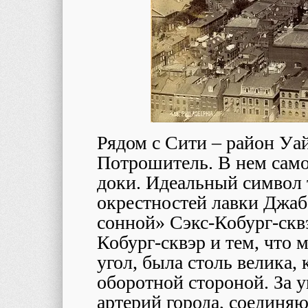
Рядом с Сити – район Уай
Потрошитель. В нем сам
доки. Идеальный символ
окрестностей лавки Джаб
сонной» Сэкс-Кобург-скв
Кобург-сквэр и тем, что 
угол, была столь велика,
оборотной стороной. За у
артерий города, соединя