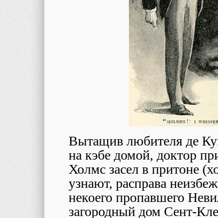
Вытащив любителя де Куи
на кэбе домой, доктор пр
Холмс засел в притоне (хо
узнают, расправа неизбеж
некоего пропавшего Неви
загородный дом Сент-Кле