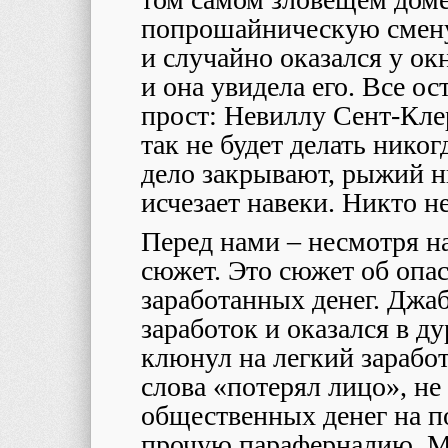
попрошайническую смену
и случайно оказался у ок
и она увидела его. Все о
прост: Невиллу Сент-Кле
так не будет делать никог
дело закрывают, рыжий н
исчезает навеки. Никто н
Перед нами – несмотря на
сюжет. Это сюжет об опа
заработанных денег. Джа
заработок и оказался в д
клюнул на легкий зарабо
слова «потерял лицо», не 
общественных денег на п
прочую параферналию. М