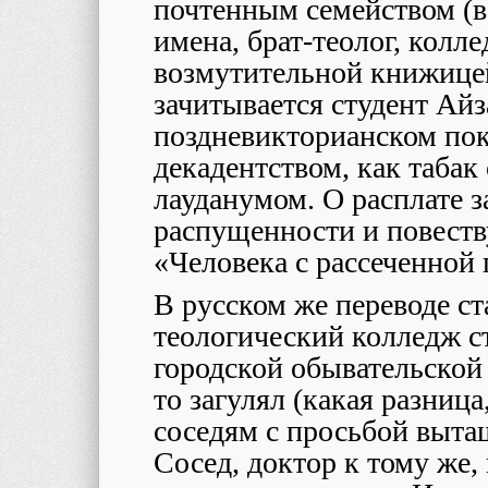
почтенным семейством (в
имена, брат-теолог, колле
возмутительной книжице
зачитывается студент Айз
поздневикторианском по
декадентством, как табак
лауданумом. О расплате з
распущенности и повеств
«Человека с рассеченной 
В русском же переводе с
теологический колледж ст
городской обывательской 
то загулял (какая разница
соседям с просьбой вытащ
Сосед, доктор к тому же,