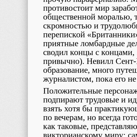
противостоит мир зарабо
общественной моралью, 
скромностью и трудолюби
перепиской «Британники
приятные ломбардные дел
сводил концы с концами, 
привычно). Невилл Сент
образование, много путеш
журналистом, пока его не
Положительные персонажи
подпирают трудовые и ид
взять хотя бы практикующ
по вечерам, но всегда го
как таковые, представля
викторианскому миру; сам