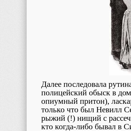
Далее последовала рутина
полицейский обыск в доме
опиумный притон), ласкар
только что был Невилл С
рыжий (!) нищий с рассеч
кто когда-либо бывал в С