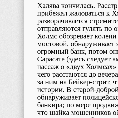
Халява кончилась. Расст
прибежал жаловаться к Х
разворачивается стремит
отправляются гулять по 
Холмс обозревает колени
мостовой, обнаруживает з
огромный банк, потом он
Сарасате (здесь следует 
пассаж о «двух Холмсах» 
чего расстаются до вечер
за ним на Бейкер-стрит, ч
истории. В старой-добро
обнаруживает полицейско
банкира; по мере продвиж
что шайка мошенников об