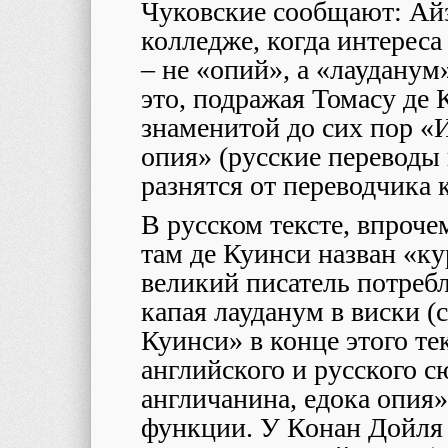
Чуковские сообщают: Айз
колледже, когда интереса
– не «опий», а «лауданум»
это, подражая Томасу де 
знаменитой до сих пор «
опия» (русские переводы 
разнятся от переводчика 
В русском тексте, впроче
там де Куинси назван «к
великий писатель потреб
капая лауданум в виски (
Куинси» в конце этого те
английского и русского 
англичанина, едока опия
функции. У Конан Дойля