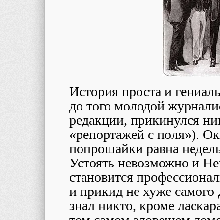
История проста и гениаль
до того молодой журнали
редакции, прикинулся нищ
«репортажей с поля»). Ок
попрошайки равна недель
Устоять невозможно и Не
становится профессиона
и прикид не хуже самого 
знал никто, кроме ласкар
том самом зловещем доме