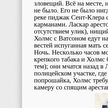
зловещий. Всё на месте, 
не было. Его не было ни
реке пиджак Сент-Клера 
карманами. Ласкар арест
отсутствием улик), нищий
Холмс с Ватсоном едут на
вестей испуганная мать се
Ночь. Несколько часов м
крепкого табака и Холмс 
тем); они мчатся назад в
полицейском участке, гд
попрошайка, Холмс требу
камеру со спящим ареста