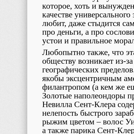
которое, хоть и вынужден
качестве универсального 
любит, даже стыдится сам
про деньги, а про сослов
устои и правильное мора
Любопытно также, что эт
обществу возникает из-за
географических предело
якобы эксцентричным ам
филантропом (а кем же ещ
Золотые наполеондоры п
Невилла Сент-Клера соде
нелепость быстрого зара
рыжим цветом – волос Уи
а также парика Сент-Клер