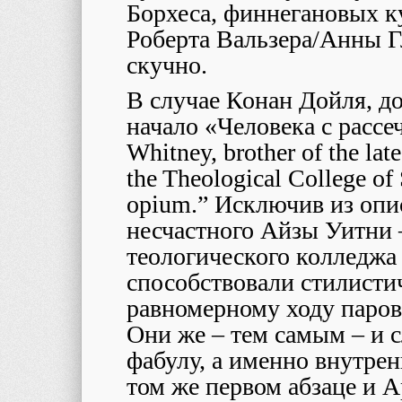
Борхеса, финнегановых к
Роберта Вальзера/Анны Г
скучно.
В случае Конан Дойля, д
начало «Человека с рассе
Whitney, brother of the lat
the Theological College of
opium.” Исключив из опи
несчастного Айзы Уитни 
теологического колледжа 
способствовали стилистич
равномерному ходу парово
Они же – тем самым – и с
фабулу, а именно внутрен
том же первом абзаце и А