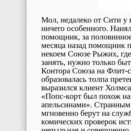
Мол, недалеко от Сити у 
ничего особенного. Наня
помощник, за половинное
месяца назад помощник п
некоем Союзе Рыжих, где 
занять, нужно только бы
Контора Союза на Флит-с
образовалась толпа прете
выразился клиент Холмса 
«Попс-корт был похож на
апельсинами». Странным
мгновенно берут на служб
комических проверок ист
непыльная и совершенно 