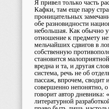
Я привел только часть р
Кафки, там еще пару стр
проницательных замечани
обе разновидности нацио
небольшая. Как обычно у
отношение к предмету нез
мельчайших сдвигов в лог
собственную противополо
становится малоприятной
вредна и та, и другая сл
система, речь не об отд
пассаж, впрочем, сводит и
совершенно непонятно, о
говорит автор дневника:
литературной разработко
право быть лишь настоль