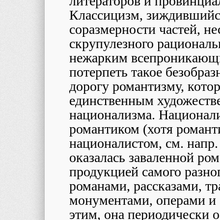
литераторов и провинци
Классицизм, зиждившийс
соразмерности частей, н
скрупулезного рациональ
нежарким всепроникающи
потерпеть такое безобраз
дорогу романтизму, котор
единственным художест
национализма. Национали
романтиком (хотя романт
националистом, см. напр.
оказалась заваленной ро
продукцией самого разног
романами, рассказами, тр
монументами, операми и
этим, она периодически 