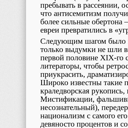
пребывать в рассеянии, о
что антисемитизм получи
более сильные обертона 
евреи превратились в «уг
Следующим шагом было и
только выдумки не шли в
первой половине XIX-го 
литераторы, чтобы ретро
приукрасить, драматизир
Широко известны такие п
краледворская рукопись, 
Мистификации, фальшивк
несознательный), переде
национализм с самого его
девяносто процентов и со