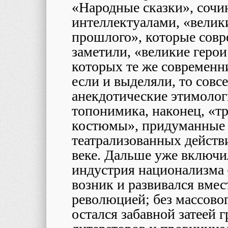
«Народные сказки», соч
интеллектуалами, «велик
прошлого», которые совр
заметили, «великие геро
которых те же современн
если и выделяли, то совсе
анекдотические этимолог
топонимика, наконец, «
костюмы», придуманные 
театрализованных действ
веке. Дальше уже включи
индустрия национализма 
возник и развивался вме
революцией; без массовог
остался забавной затеей 