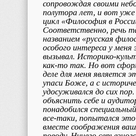
сопровождая своими небо
полутора лет, и вот уже 
цикл «Философия в Росси
Соответственно, речь та
названием «русская фило
особого интереса у меня
вызывал. Историко-культ
как-то так. Но вот сфо
деле для меня
является э
упаси Боже, а с историче
удосуживался до сих пор.
объяснить себе и аудито
понадобился специальный
все-таки, попытался это
вместе соображения ваше
поводу. Ничего серьезног