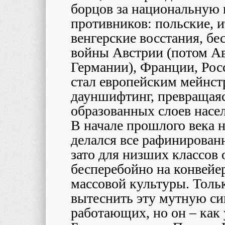
борцов за национальную 
противников: польские, и
венгерские восстания, бе
войны Австрии (потом Ав
Германии), Франции, Рос
стал европейским мейнст
дауншифтинг, превращаяс
образованных слоев насе
В начале прошлого века 
делался все рафинированн
зато для низших классов 
бесперебойно на конвейе
массовой культуры. Толь
вытеснить эту мутную си
работающих, но он – как