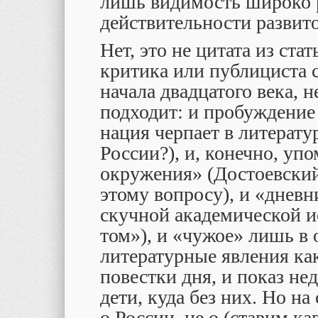
лишь видимость широко р
действительности развит
Нет, это не цитата из ста
критика или публициста 
начала двадцатого века, н
подходит: и пробуждение 
нация черпает в литератур
России?), и, конечно, уп
окружения» (Достоевский
этому вопросу), и «днев
скучной академической ис
том»), и «чужое» лишь в 
литературные явления ка
повестки дня, и показ нед
дети, куда без них. Но на
о России, не о (ставим к