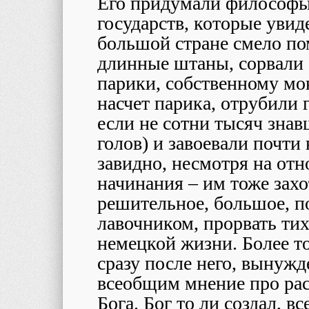
Его придумали философы
государств, которые увиде
большой стране смело по
длинные штаны, сорвали 
парики, собственному мо
насчет парика, отрубили 
если не сотни тысяч зна
голов) и завоевали почт
завидно, несмотря на отн
начинания – им тоже захо
решительное, большое, п
лавочником, прорвать т
немецкой жизни. Более то
сразу после него, вынуж
всеобщим мнение про рас
Бога. Бог то ли создал, в