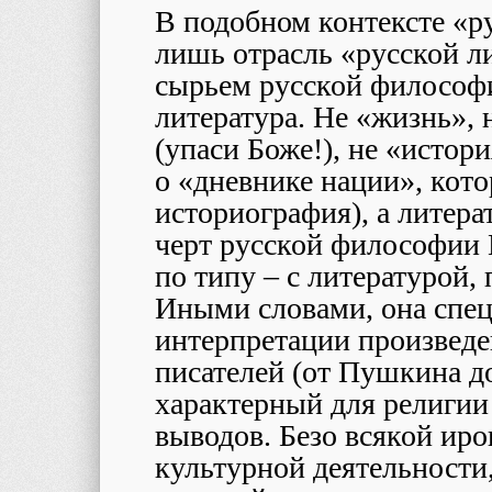
В подобном контексте «р
лишь отрасль «русской ли
сырьем русской философи
литература. Не «жизнь», 
(упаси Боже!), не «истор
о «дневнике нации», кото
историография), а литера
черт русской философии 
по типу – с литературой, 
Иными словами, она спец
интерпретации произведе
писателей (от Пушкина до
характерный для религии
выводов. Безо всякой иро
культурной деятельности