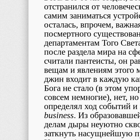
отстранился от человечес
самим заниматься устройс
осталась, впрочем, важна
посмертного существова
департаментам Того Свет
после раздела мира на сфе
считали пантеисты, он ра
вещам и явлениям этого м
джин входит в каждую к
Бога не стало (в этом упо
совсем немногие), нет, но
определял ход событий и
business
. Из образовавше
делам дыры неуютно скво
заткнуть насущнейшую п