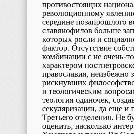
противостоящих национал
революционному явлению.
середине позапрошлого ве
славянофилов больше зап
которых росли и социали
фактор. Отсутствие собс
комбинации с не очень-то
характером постпетровск
православия, неизбежно з
рискнувших философствов
и теологическим вопроса
теология одиночек, созда
секуляризации, да еще и
Третьего отделения. Не 
оценить, насколько инте