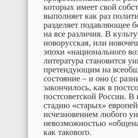
которых имеет свой собс
выполняет как раз полит
разделяет подавляющее б
на все различия. В культ
новорусская, или новочеш
эпохи «национального во
литература становится у
претендующим на всеобще
состояние – и оно (с разн
закончилось, как в постсо
постсоветской России. В 
стадию «старых» европейс
исчезновением любого ун
невозможностью «общена
как такового.