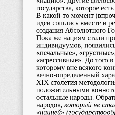
«нацию». Другие филосо
государства, которое ес
В какой-то момент (впроче
идеи сошлись вместе и р
создания Абсолютного Г
Пока же нациям стали пр
индивидуумов, появилис
«печальные», «грустные»
«агрессивные». До того в
которому вне всякого ко
вечно-определенный харак
XIX столетия методологи
положительными коннотац
остальные народы. Обрат
народов,
который не ста
«нацией» (государствоо