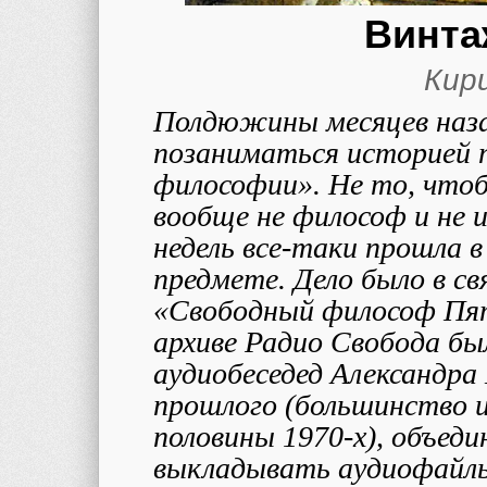
Винта
Кир
Полдюжины месяцев наза
позаниматься историей 
философии». Не то, чтоб
вообще не философ и не 
недель все-таки прошла 
предмете. Дело было в с
«Свободный философ Пяти
архиве Радио Свобода бы
аудиобеседед Александра
прошлого (большинство и
половины 1970-х), объеди
выкладывать аудиофайлы