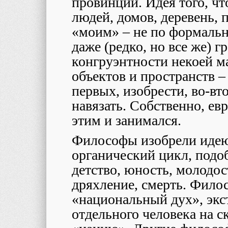
провинции. Идея того, ч
людей, домов, деревень, 
«моим» – не по формаль
даже (редко, но все же) г
конгруэнтности некоей м
объектов и пространств –
первых, изобрести, во-вт
навязать. Собственно, ев
этим и занимался.
Философы изобрели иде
органический цикл, подо
детство, юность, молодост
дряхление, смерть. Фило
«национальный дух», экс
отдельного человека на 