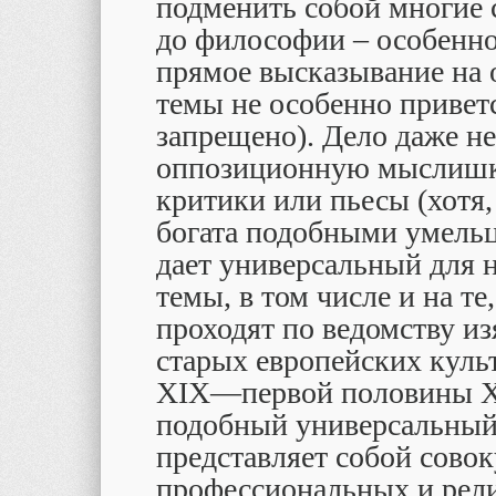
подменить собой многие 
до философии – особенно 
прямое высказывание на
темы не особенно привет
запрещено). Дело даже н
оппозиционную мыслишку
критики или пьесы (хотя,
богата подобными умельца
дает универсальный для 
темы, в том числе и на те
проходят по ведомству и
старых европейских культ
XIX―первой половины X
подобный универсальный 
представляет собой сово
профессиональных и рели