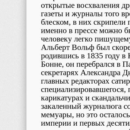
открытые восхваления др
газеты и журналы того в
блеском, в них скрипели 
именно в прессе можно б
человеку легко пишущему
Альберт Вольф был ско
родившись в 1835 году в 
Бонне, он перебрался в П
секретарях Александра Дю
главных редакторах сати
специализировавшегося, 
карикатурах и скандальч
закаленный журналюга со
мемуары, но это осталос
империи и первых десяти