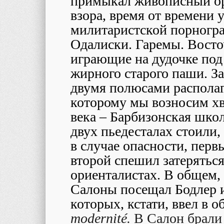
примыкал живописный ор
взора, время от времени 
милитаристской порногра
Одалиски. Гаремы. Восто
играющие на дудочке под
жирного старого паши. З
двумя полюсами располага
которому мы возносим х
века – Барбизонская школ
двух пьедесталах стоили,
в случае опасности, перв
второй спешил затеряться
ориенталистах. В общем,
Салон
ы посещал Бодлер и
которых, кстати, ввел в 
modernité.
В Салон брали 