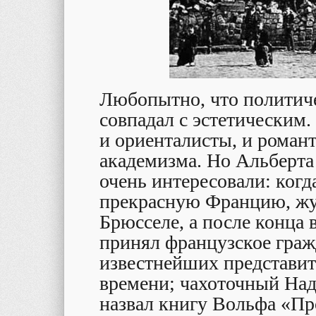
Любопытно, что политич
совпадал с эстетическим.
и ориенталисты, и роман
академизма. Но Альберта
очень интересовали: когд
прекрасную Францию, жур
Брюсселе, а после конца 
принял французское граж
известнейших представит
времени; чахоточный Над
назвал книгу Вольфа «П