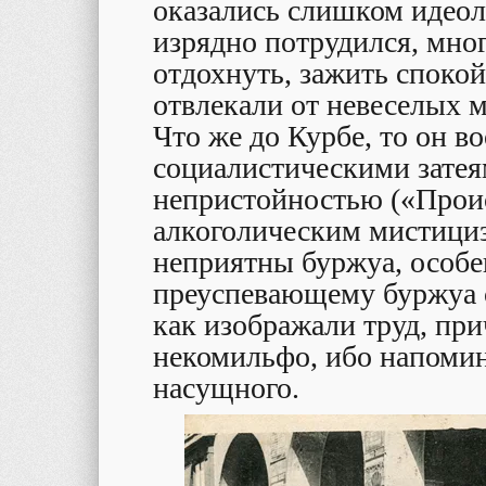
оказались слишком идеол
изрядно потрудился, мног
отдохнуть, зажить спокой
отвлекали от невеселых 
Что же до Курбе, то он в
социалистическими затея
непристойностью («Проис
алкоголическим мистици
неприятны буржуа, особ
преуспевающему буржуа с
как изображали труд, пр
некомильфо, ибо напомин
насущного.