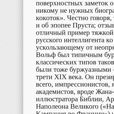
поверхностных заметок о
никому не нужных биогра
кокоток». Честно говоря,
и об эпопее Пруста; отзы
отличный пример тяжкой
русского интеллигента ко
ускользающему от неопря
Вольф был типичным бур
классических типов таков
были тоже буржуазными –
трети XIX века. Он прези
всего, импрессионистов, 
академистов, вроде Жана
иллюстратора Библии, Ар
Наполеона Великого («Нап
Кампания во Франции») 