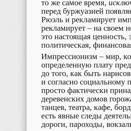
то же самое время,
исклю
перед буржуазией появля
Рюэль и рекламирует имп
рекламирует – на своем н
это настоящая ценность, 
политическая, финансова
Импрессионизм – мир
, к
определенную плату пред
до того, как быть нарис
и согласно социальному 
просто фактически прин
деревенских домов горожа
танцев, театра, кафе, бор
есть явные следы деятел
дороги, пароходы, вокза