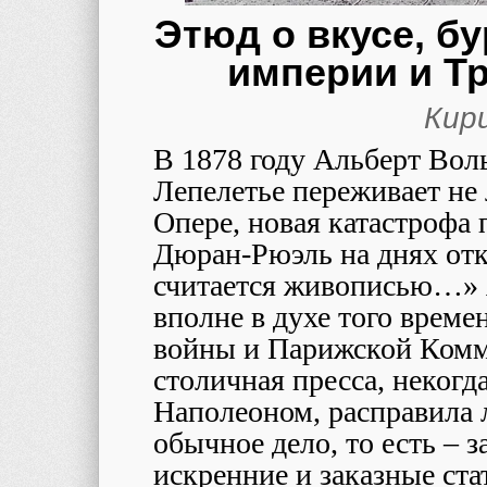
Этюд о вкусе, б
империи и Т
Кир
В 1878 году Альберт Вол
Лепелетье переживает не
Опере, новая катастрофа 
Дюран-Рюэль на днях отк
считается живописью…» 
вполне в духе того време
войны и Парижской Комм
столичная пресса, неког
Наполеоном, расправила л
обычное дело, то есть – 
искренние и заказные ста