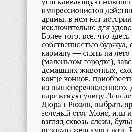
успокаивающую живопис
импрессионистов действи
драмы, в нем нет истории
исключительно для удово
Более того, все, что здес
собственностью буржуа, е
карману — снять на лето 
(маленьком городке), заве
домашних животных, сходи
конце концов, приобрест
из вышеперечисленного. Д
парижскую улицу Лепелет
Дюран-Рюэля, выбрать яр
зеленый стог Моне, или 
взгляд сквозь слезы, бул
розовую женскую плоть Р