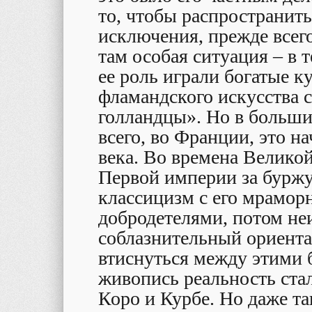
то, чтобы распространить 
исключения, прежде всег
там особая ситуация – в 
ее роль играли богатые 
фламандского искусства 
голландцы». Но в больши
всего, во Франции, это на
века. Во времена Велико
Первой империи за буржу
классицизм с его мрамо
добродетелями, потом не
соблазнительный ориент
втиснуться между этими 
живопись реальность ста
Коро и Курбе. Но даже т