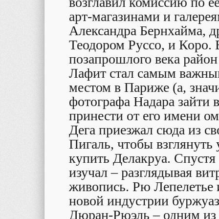
возглавил комиссию по ее
арт-магазинами и галерея
Александра Бернхайма, др
Теодором Руссо, и Коро. 
позапрошлого века район
Лафит стал самым важным
местом в Париже (а, значи
фотографа Надара зайти в
принести от его имени о
Дега приезжал сюда из с
Пигаль, чтобы взглянуть 
купить Делакруа. Спустя 
изучал – разглядывая вит
живопись. Рю Лепелетье 
новой индустрии буржуаз
Дюран-Рюэль – одним из 