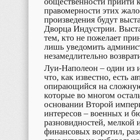
общественности прийти 
правомерности этих жало
произведения будут выста
Дворца Индустрии. Выста
тем, кто не пожелает при
лишь уведомить админис
незамедлительно возврат
Луи-Наполеон – один из 
что, как известно, есть 
опирающийся на сложную
которые во многом остал
основании Второй импери
интересов – военных и бю
разновидностей, мелкой 
финансовых воротил, раз