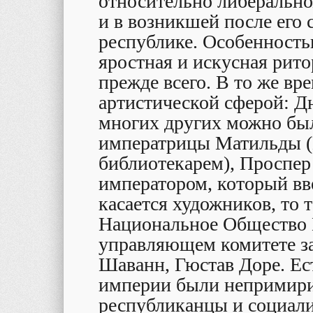
относительно либерально
и в возникшей после его
республике. Особенность
яростная и искусная рито
прежде всего. В то же вр
артистической сферой: Д
многих других можно был
императрицы Матильды (Го
библиотекарем), Проспе
императором, который вве
касается художников, то 
Национальное Общество 
управляющем комитете за
Шаванн, Гюстав Доре. Ес
империи были непримири
республиканцы и социали