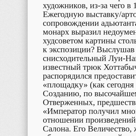
художников, из-за чего в 
Ежегодную выставку/арто
сопровождении адьютанта
монарх выразил недоумен
худсоветом картины стол
к экспозиции? Выслушав
снисходительный Луи-На
известный трюк Хоттабыч
распорядился предостав
«площадку» (как сегодня 
Созданию, по высочайше
Отверженных, предшеств
«Император получил мно
отношении произведений
Салона. Его Величество,