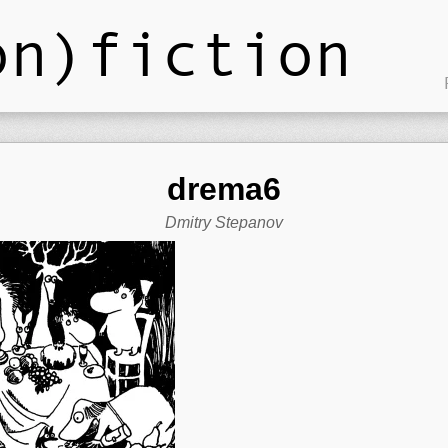
on)fiction
drema6
Dmitry Stepanov