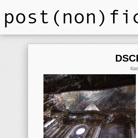
post(non)fi
DSCF
Ка