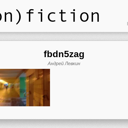
on)fiction
fbdn5zag
Андрей Левкин