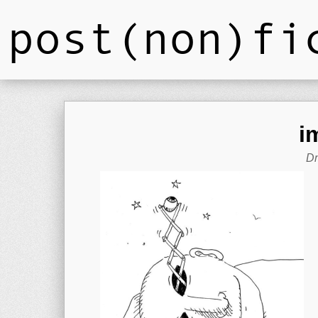
post(non)fi
i
Dm