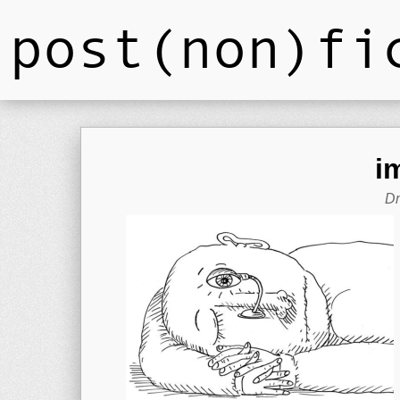
post(non)fi
i
Dm