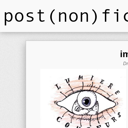
post(non)fi
i
Dm