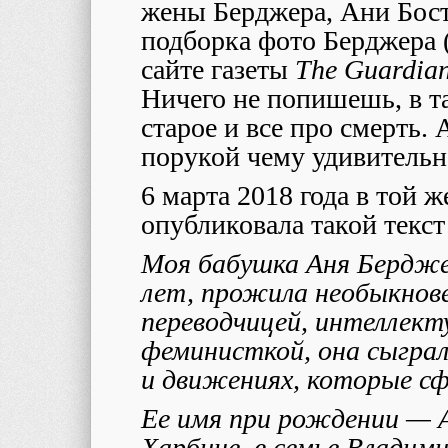
жены Берджера, Ани Бост
подборка фото Берджера (
сайте газеты
The Guardia
Ничего не попишешь, в т
старое и все про смерть.
порукой чему удивительн
6 марта 2018 года в той 
опубликовала такой текст
Моя бабушка Аня Берджер
лет, прожила необыкнов
переводчицей, интеллект
феминисткой, она сыграл
и движениях, которые сф
Ее имя при рождении — А
Харбине, в семье Влади