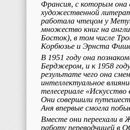
Франсия, с которым она 
художественной литерату
работала чтецом у Метуэ
множество книг на англи
Босток), в том числе Тро
Корбюзье и Эрнста Фише
В 1951 году она познако
Берджером, и к 1958 год
результате чего она сме
интеллектуальное влияние
телесериале «Искусство в
Они совершили путешеств
Аня впервые смогла побы
Вместе они переехали в 
работу переводчицей в О