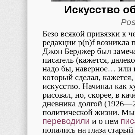
Искусство о
Pos
Безо всякой привязки к ч
редакции p(n)f возникла п
Джон Берджер был замеч
писатель (кажется, далеко
надо бы, наверное… или 
который сделал, кажется
искусство. Начинал как 
рисовал, но, скорее, в ка
дневника долгой (1926—2
политической жизни. Мы н
переводили
и о нем
пис
попались на глаза старый