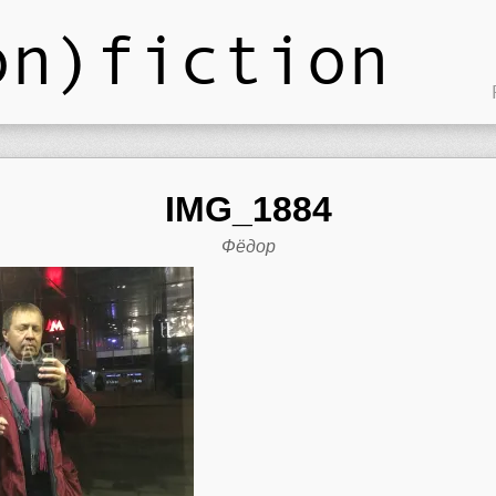
on)fiction
IMG_1884
Фёдор