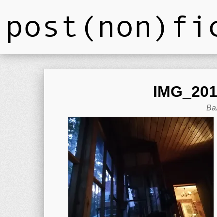
post(non)fi
IMG_201
Ва