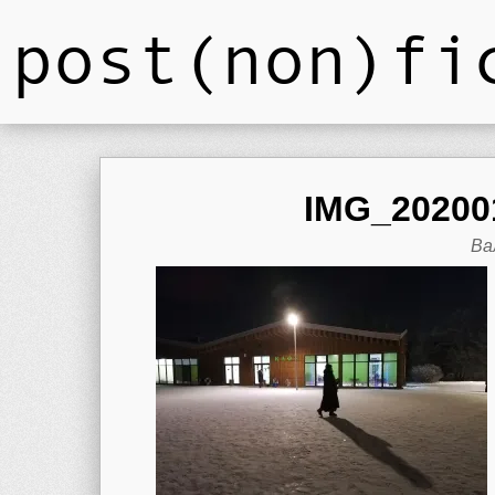
post(non)fi
IMG_202001
Ва