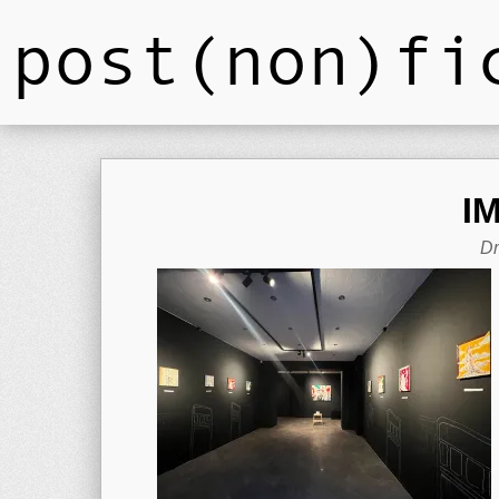
post(non)fi
I
Dm