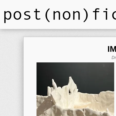
post(non)fi
I
Dm