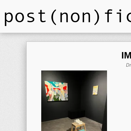
post(non)fi
I
Dm