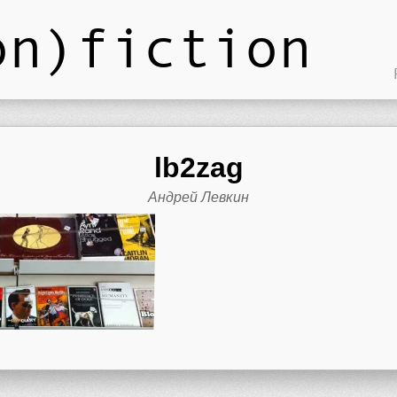
on)fiction
lb2zag
Андрей Левкин