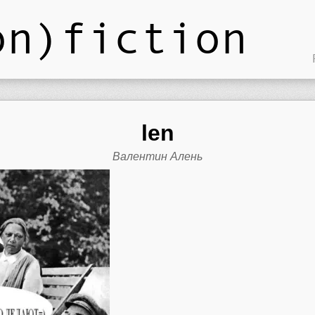
on)fiction
len
Валентин Алень