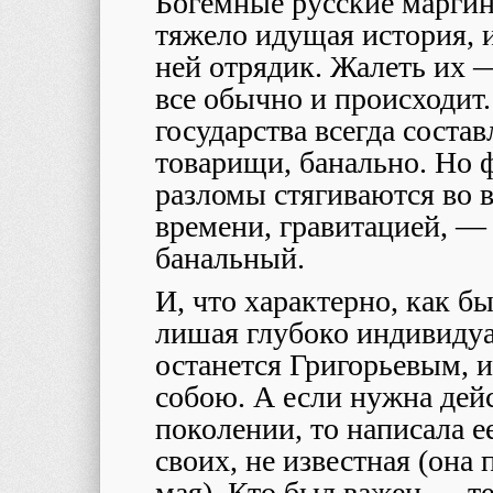
Богемные русские маргин
тяжело идущая история, и
ней отрядик. Жалеть их 
все обычно и происходит
государства всегда состав
товарищи, банально. Но фа
разломы стягиваются во в
времени, гравитацией, — 
банальный.
И, что характерно, как б
лишая глубоко индивидуа
останется Григорьевым, 
собою. А если нужна дейс
поколении, то написала е
своих, не известная (она 
мая). Кто был важен — т