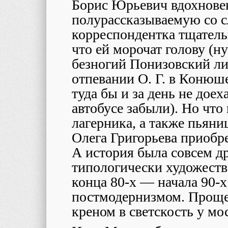
Борис Юрьевич вдохнове
полурассказываемую со с
корреспондентка тщательн
что ей морочат голову (н
безногий Понизовский ли
отпевании О. Г. в Конюш
туда бы и за день не доех
автобусе забыли). Но что
лагерника, а также пьяни
Олега Григорьева приобр
А история была совсем д
типологически художест
конца 80-х — начала 90-х
постмодернизмом. Проще 
креном в светскость у мо