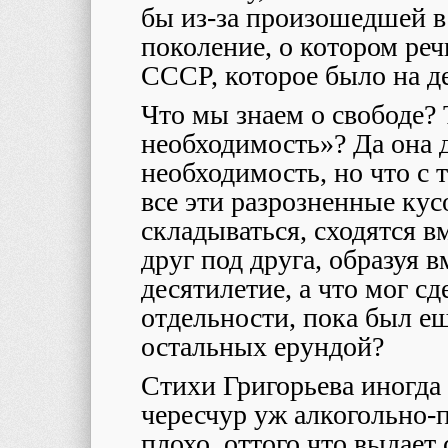
бы из-за произошедшей в
поколение, о котором ре
СССР, которое было на д
Что мы знаем о свободе? 
необходимость»? Да она 
необходимость, но что с 
все эти разрозненные кус
складываться, сходятся вм
друг под друга, образуя в
десятилетие, а что мог с
отдельности, пока был ещ
остальных ерундой?
Стихи Григорьева иногда 
чересчур уж алкогольно-
плохо, оттого что выдает 