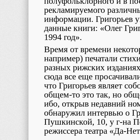
полуфольклорного и в по
рекламируемого различн
информации. Григорьев ум
данные книги: «Олег Григ
1994 год».
Время от времени некот
например) печатали стихи
разных рижских изданиях
сюда все еще просачивал
что Григорьев являет со
общем-то это так, но общ
ибо, открыв недавний ном
обнаружил интервью о Гри
Пушкинской, 10, у г-на 
режиссера театра «Да-Нет