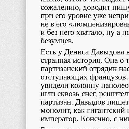
сожалению, доводит пишу
при его уровне уже непри
не в его «люмпенизирова
и без него хватало, ну а
безумцев.
Есть у Дениса Давыдова 
странная история. Она о 
партизанский отрядик на
отступающих французов…
увидели колонну наполео
шли сквозь снег, решите
партизан. Давыдов пишет
монолит, как гигантский 
император. Конечно, с ни