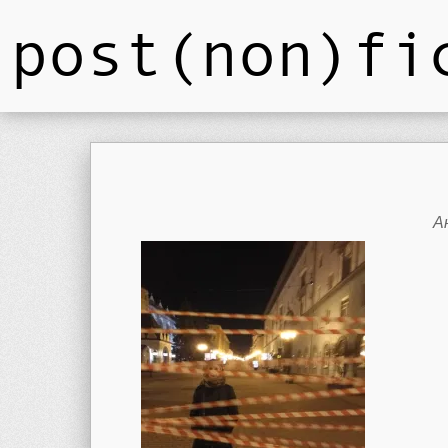
post(non)fi
А