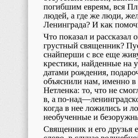
погибшим евреям, вся П
людей, а где же люди, ж
Ленинграда? И как помочь
Что показал и рассказал 
грустный священник? Пу
снайперши с все еще жив
крестики, найденные на 
датами рождения, подаро
объяснили нам, именно в 
Нетленка: то, что не смог
в, а по-над
—
ленинградско
когда в нее ложились и 
необученные и безоружны
Священник и его друзья е
слово, в случае волшебно