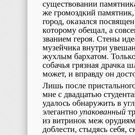
существовании памятник
же громоздкий памятник,
город, оказался посвящен
которому обещал, а совс
званием героя. Стены ид
музейчика внутри увеша
жухлым бархатом. Только
собачья грязная драчка шл
может, и вправду он дос
Лишь после пристального
мне с двадцатью студент
удалось обнаружить в угл
элегантно
упакованный
т
из витринок меж орудия
доблести, стыдясь себя,