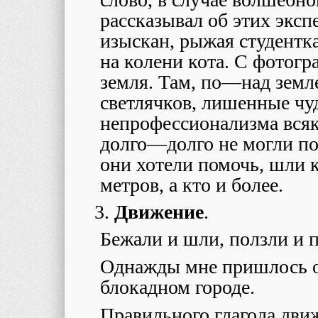
рассказывал об этих эксп
изыскан, рыжая студентка
на колени кота. С фотогр
земля. Там, по
—
над земле
светлячков, лишенные чу
непрофессионализма всяк
долго
—
долго не могли п
они хотели помочь, шли к 
метров, а кто и более.
Движение
.
Бежали и шли, ползли и п
Однажды мне пришлось о
блокадном городе.
Правильного глагола дви