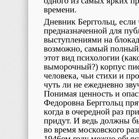
одного из самых ярких пр
времени.
Дневник Берггольц, если ч
предназначенной для пуб
выступлениями на блокад
возможно, самый полный
этот вид психологии (как
выморочный?) корпус пи
человека, чьи стихи и п
чуть ли не ежедневно зву
Понимая ценность и опас
Федоровна
Берггольц пря
когда в очередной раз при
придут. И ведь должны бы
во время московского ра
1946ом году можно обьяс