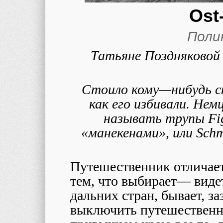
Ost
Поли
Татьяне Поздняковой 
Стоило кому
—
нибудь 
как его избивали. Не
называть трупы
Fi
«манекенами», или
Schm
Путешественник отличае
тем, что выбирает
—
видет
дальних стран, бывает, з
выключить путешественно