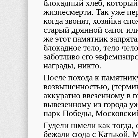
блокадный хлеб, которы
жизнесмерти. Так уже пе
когда звонят, хозяйка спо
старый дрянной сапог или
же этот памятник запрята
блокадное тело, тело чело
заботливо его эвфемизир
награды, никто.
После похода к памятник
возвышенностью, (терми
аккуратно ввезенному в г
вывезенному из города у
парк Победы, Московски
Гудели шмели как тогда, о
бежали сюда с Катькой. 