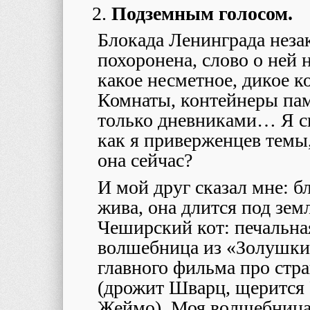
Подземным голосом.
Блокада Ленинграда незак
похоронена, слово о ней н
какое несметное, дикое к
Комнаты, контейнеры па
только дневниками… Я сп
как я приверженцев темы, 
она сейчас?
И мой друг сказал мне: б
жива, она длится под зем
Чеширский кот: печальна
волшебница из «Золушки
главного фильма про стр
(дрожит
Шварц, щерится Р
Жеймо). Моя волшебница,