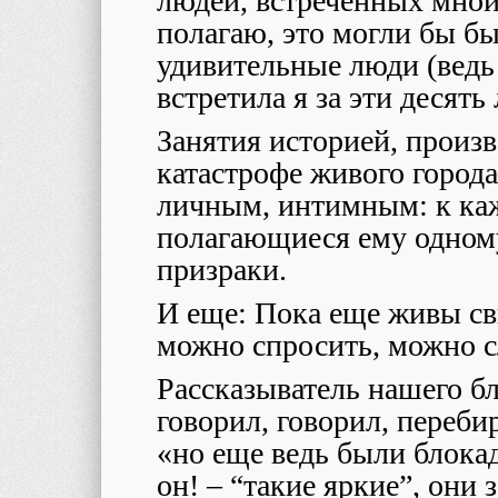
людей, встреченных мной 
полагаю, это могли бы бы
удивительные люди (ведь
встретила я за эти десять 
Занятия историей, произ
катастрофе живого горо
личным, интимным: к ка
полагающиеся ему одному
призраки.
И еще: Пока еще живы св
можно спросить, можно сл
Рассказыватель нашего б
говорил, говорил, переби
«но еще ведь были блока
он!
– “такие яркие”,
они 