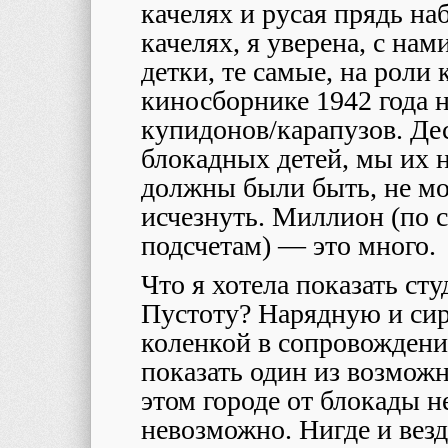
качелях и русая прядь наб
качелях, я уверена, с на
детки, те самые, на роли
киносборнике 1942 года 
купидонов/карапузов. Де
блокадных детей, мы их н
должны были быть, не мо
исчезнуть. Миллион (по
подсчетам)
—
это много.
Что я хотела показать ст
Пустоту? Нарядную и сир
коленкой в сопровождени
показать один из возможн
этом городе от блокады не
невозможно. Нигде и везде