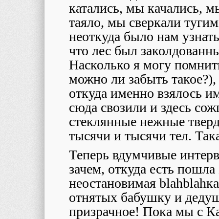
катались, мы качались, 
таяло, мы сверкали туги
неоткуда было нам узнать
что лес был заколдованн
Насколько я могу помнить
можно ли забыть такое?), 
откуда именно взялось имя
сюда свозили и здесь со
стеклянные нежные тверд
тысячи и тысячи тел. Так
Теперь вдумчивые интерв
зачем, откуда есть пошл
неостановимая
blahblah
ка
отнятых бабушку и дедушк
призрачное! Пока мы с К