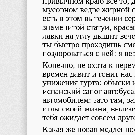
привычном краю все то, д
мусорном ведре жирной с
есть в этом вытечении с
знаменитой статуи, крас
лавки на углу дышит вече
ты быстро проходишь сме
поздороваться с ней: я ве
Конечно, не охота к перем
времен давит и гонит нас
унижения гурта: обыски и
испанский сапог автобуса
автомобилем: зато там, за
иглы своей жизни, вылез
тебя ожидает совсем друг
Какая же новая медленнос