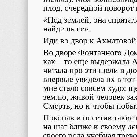
плод, очередной поворот 
«Под землей, она спрятал
найдешь ее».
Иди во двор к Ахматовой.
Во дворе Фонтанного Дом
как
—
то еще выдержала 
читала про эти щели в д
впервые увидела их в тот
мне стало совсем худо: щ
землю, живой человек за
Смерть, но и чтобы побыт
Покопав и посетив такие
на шаг ближе к своему
ле
своего рода учебная трев