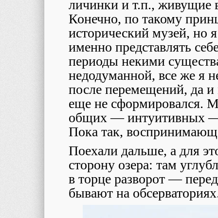
личинки и т.п., живущие 
Конечно, по такому прин
исторический музей, но я
именно представлять себ
периоды некими существа
недодуманной, все же я н
после перемещений, да и
еще не сформировался. М
общих ― интуитивных ― 
Пока так, воспринимающа
Поехали дальше, а для эт
сторону озера: там углуб
в торце разворот ― перед
бывают на обсерваториях