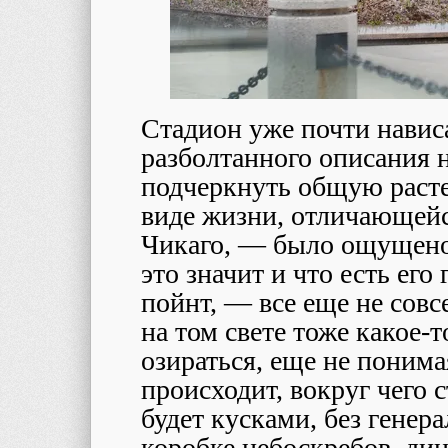
Стадион уже почти нависа
разболтанного описания н
подчеркнуть общую расте
виде жизни, отличающейс
Чикаго, ― было ощущено 
это значит и что есть его
пойнт, ― все еще не совс
на том свете тоже какое-т
озираться, еще не понима
происходит, вокруг чего 
будет кусками, без генера
коробке небоскребов, дин