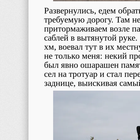
Развернулись, едем обрат
требуемую дорогу. Там н
притормаживаем возле па
саблей в вытянутой руке
хм, воевал тут в их мест
не только меня: некий п
был явно ошарашен памят
сел на тротуар и стал пе
заднице, выискивая сам