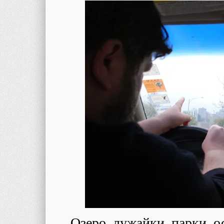
Озеро, лужайки, парки, о