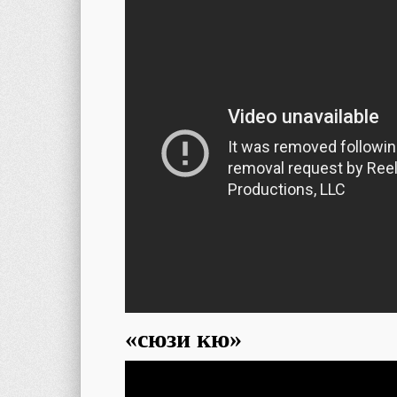
«сюзи кю»