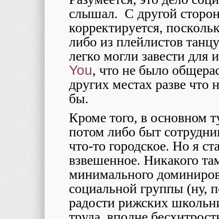
слышал. С другой стороны
корректируется, поскольк
либо из плейлистов танц
легко могли завести для 
You
, что не было общер
других местах разве что 
бы.
Кроме того, в основном т
потом либо быт сотрудни
что-то городское. Но я ст
взвешенное. Никакого та
минимального доминиров
социальной группы (ну, п
радости рижских школьни
труда, вполне бесхитрост