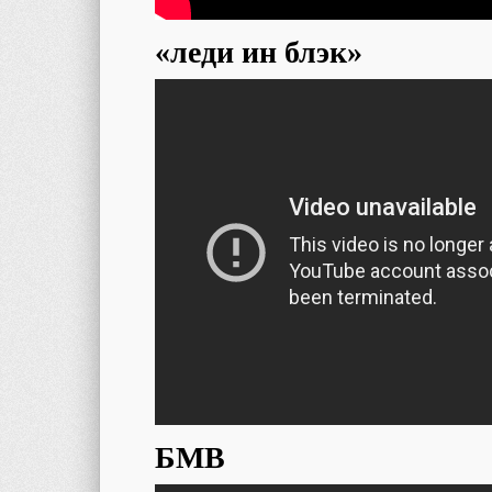
«леди ин блэк»
БМВ