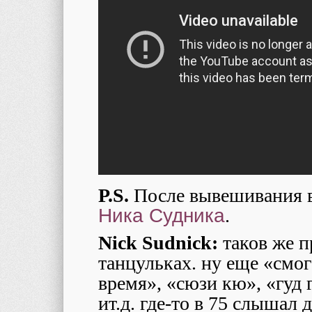
P.S.
После вывешивания в
Ника Судника
.
Nick Sudnick:
таков же п
танцульках. ну еще «смог 
время», «сюзи кю», «гуд 
ит.д. где-то в 75 слышал