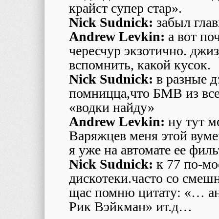
крайст супер стар».
Nick Sudnick:
забыл глав
Andrew Levkin:
а вот по
чересчур экзотично. джиз
вспомнить, какой кусок.
Nick Sudnick:
в разные д
помницца,что БМВ из все
«водки найду»
Andrew Levkin:
ну тут м
Варяжцев меня этой вуме
я уже на автомате ее филь
Nick Sudnick:
к 77 по-мо
дискотеки.часто со смеш
щас помню цитату: «… ан
Рик Вэйкман» ит.д…