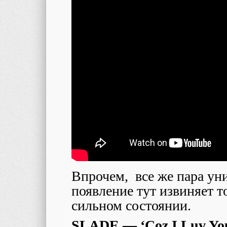
Впрочем, все же пара ун
появление тут извиняет т
сильном состоянии.
SLADE — ‘Coz I Luv Yo