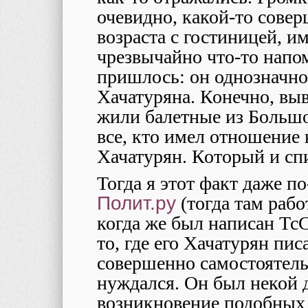
очевидно, какой-то сове
возраста с гостиницей, и
чрезвычайно что-то напом
пришлось: он однозначно
Хачатуряна. Конечно, вы
жили балетные из Большог
все, кто имел отношение к
Хачатурян. Который и спи
Тогда я этот факт даже п
Полит.ру
(тогда там рабо
когда же был написан ТсС
то, где его Хачатурян пис
совершенно самостоятель
нуждался. Он был некой 
возникновение подобных 