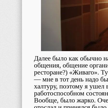
Далее было как обычно н
общения, общение организ
ресторане?) «Живаго». Ту
— мне в тот день надо б
халтуру, поэтому я ушел 
работоспособном состоян
Вообще, было жарко. Оче
отослал и принялся было 