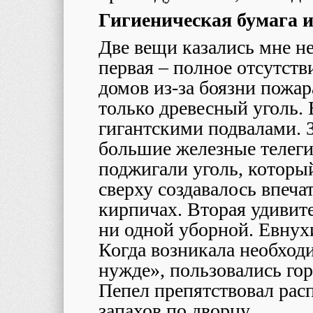
Гигиеническая бумага 
Две вещи казались мне н
первая – полное отсутств
домов из-за боязни пожа
только древесный уголь. 
гигантскими подвалами. 
большие железные телеги 
поджигали уголь, которы
сверху создавалось впечат
кирпичах. Вторая удивит
ни одной уборной. Евнухи
Когда возникала необход
нужде», пользовались го
Пепел препятствовал ра
запахов по дворцу.