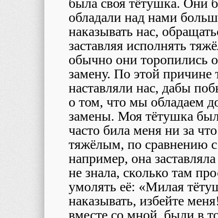
была своя тётушка. Они 
обладали над нами больш
наказывать нас, обращать
заставляя исполнять тяж
обычно они торопились о
замену. По этой причине
наставляли нас, дабы п
о том, что мы обладаем 
замены. Моя тётушка был
часто била меня ни за чт
тяжёлым, по сравнению с
например, она заставляла 
не знала, сколько там пр
умолять её: «Милая тётуш
наказывать, избейте меня
вместе со мной, были в т