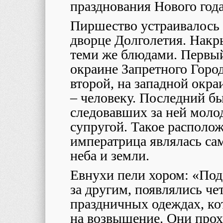
празднования Нового года
Пиршество устраивалось 
дворце Долголетия. Накр
теми же блюдами. Первый
окраине Запретного Город
второй, на западной окраи
– человеку. Последний б
следовавших за ней моло
супругой. Такое располож
императрица являлась са
неба и земли.
Евнухи пели хором: «Пода
за другим, появлялись че
праздничных одеждах, ко
на возвышение. Они прох