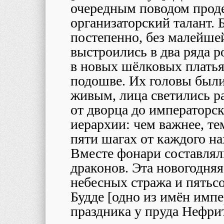
очередным поводом прод
организаторский талант. 
постепенно, без малейше
выстроились в два ряда р
в новых шёлковых платья
подошве. Их головы были
живым, лица светились р
от дворца до императорс
иерархии: чем важнее, те
пяти шагах от каждого н
Вместе фонари составлял
драконов. Эта новогодня
небесных стража и пятьс
Будде [одно из имён имп
праздника у пруда Нефри