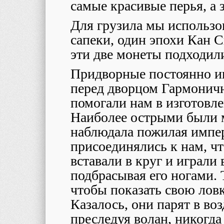
самые красивые перья, а 
Для грузила мы использо
сапеки, один эпохи Кан С
эти две монеты подходили
Придворные постоянно иг
перед дворцом Гармоничн
помогали нам в изготовле
Наиболее острыми были м
наблюдала пожилая импер
присоединялись к нам, ч
вставали в круг и играли
подбрасывая его ногами.
чтобы показать свою лов
Казалось, они парят в во
преследуя волан, никогда