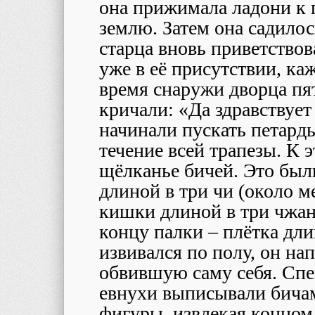
она прижимала ладони к г
землю. Затем она садилос
старца вновь приветствов
уже в её присутствии, каж
время снаружи дворца пя
кричали: «Да здравствуе
начинали пускать петарды
течение всей трапезы. К 
щёлканье бичей. Это был
длиной в три чи (около м
кишки длиной в три чжана
концу палки – плётка дли
извивался по полу, он н
обвившую саму себя. Сп
евнухи выписывали бича
фигуры, извлекая концом 