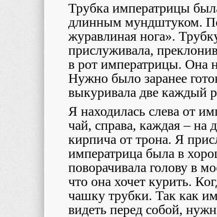
Трубка императрицы была
длинным мундштуком. По
журавлиная нога». Трубку
прислуживала, преклонив
в рот императрицы. Она н
Нужно было заранее готов
выкуривала две каждый р
Я находилась слева от им
чай, справа, каждая – на
кирпича от трона. Я прис
императрица была в хоро
поворачивала голову в мо
что она хочет курить. Ког
чашку трубки. Так как и
видеть перед собой, нуж