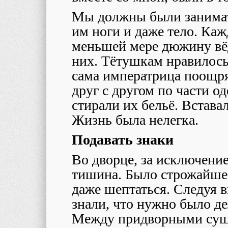
Мы должны были занимат
им ноги и даже тело. Ка
меньшей мере дюжину вё
них. Тётушкам нравилось
сама императрица поощря
друг с другом по части о
стирали их бельё. Встава
Жизнь была нелегка.
Подавать знаки
Во дворце, за исключение
тишина. Было строжайше
даже шептаться. Следуя 
знали, что нужно было де
Между придворными суще