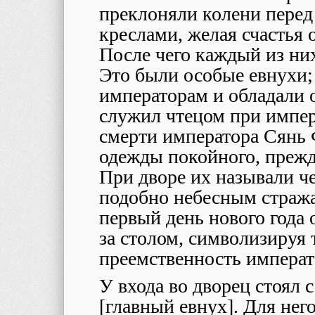
преклоняли колени пере
креслами, желая счастья
После чего каждый из них
Это были особые евнухи;
императорам и обладали 
служил чтецом при импер
смерти императора Сянь 
одежды покойного, прежде
При дворе их называли ч
подобно небесным стража
первый день нового года
за столом, символизируя
преемственность императ
У входа во дворец стоял
[главный евнух]. Для не