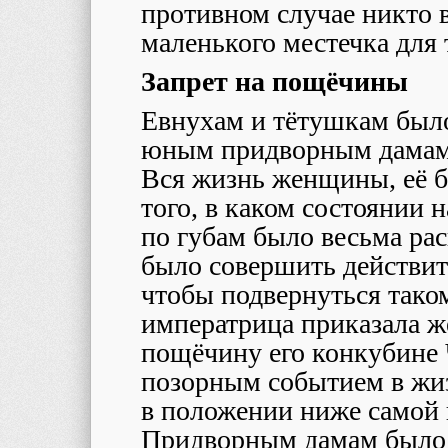
противном случае никто в
маленького местечка для 
Запрет на пощёчины
Евнухам и тётушкам был
юным придворным дамам,
Вся жизнь женщины, её бо
того, в каком состоянии 
по губам было весьма ра
было совершить действит
чтобы подвернуться так
императрица приказала ж
пощёчину его конкубине 
позорным событием в жиз
в положении ниже самой 
Придворным дамам было 