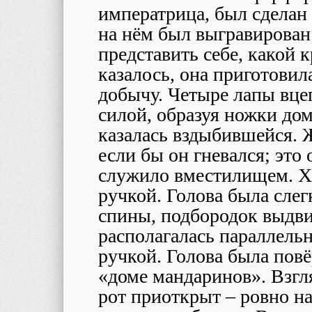
императрица, был сделан 
на нём был выгравирован
представить себе, какой 
казалось, она приготовил
добычу. Четыре лапы вце
силой, образуя ножки до
казалась вздыбившейся. Ж
если бы он гневался; это
служило вместилищем. Хв
ручкой. Голова была слег
спины, подбородок выдвин
располагалась параллельн
ручкой. Голова была повё
«доме мандаринов». Взгл
рот приоткрыт – ровно н