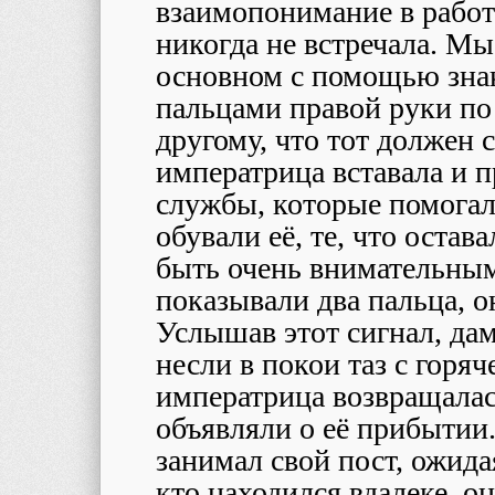
взаимопонимание в работе
никогда не встречала. Мы
основном с помощью зна
пальцами правой руки по
другому, что тот должен с
императрица вставала и 
службы, которые помогали
обували её, те, что оста
быть очень внимательными
показывали два пальца, о
Услышав этот сигнал, дам
несли в покои таз с горя
императрица возвращалас
объявляли о её прибытии
занимал свой пост, ожида
кто находился вдалеке, он