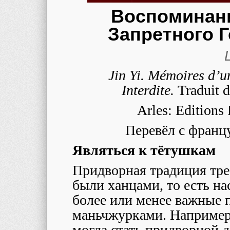
Воспоминани
Запретного 
Jin Yi. Mémoires d’u
Interdite.
Traduit 
Arles: Editions 
Перевёл с франц
Являться к тётушкам
Придворная традиция треб
были ханцами, то есть н
более или менее важные
маньчжурками. Например,
могла стать придворной 