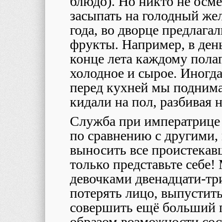
блюдо). Но никто не осме
засыпать на голодный же
года, во дворце предлага
фрукты. Например, в день
конце лета каждому полаг
холодное и сырое. Иногд
перед кухней мы поднима
кидали на пол, разбивая 
Служба при императрице 
по сравнению с другими
выносить все проистекав
только представьте себе!
девочками двенадцати-тр
потерять лицо, выпустит
совершить ещё больший 
образом возможности сост