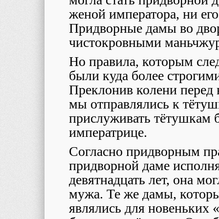
женой императора, ни ег
Придворные дамы во дво
чистокровными маньчжу
Но правила, которым сле
были куда более строгими
Преклонив колени перед
мы отправлялись к тётуш
прислуживать тётушкам б
императрице.
Согласно придворным пра
придворной даме исполня
девятнадцать лет, она мо
мужа. Те же дамы, котор
являлись для новеньких 