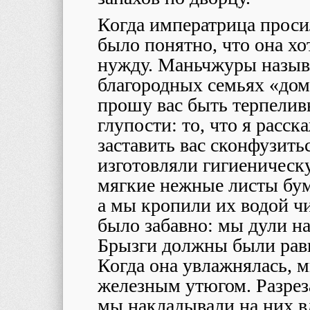
Когда императрица проси
было понятно, что она хо
нужду. Маньчжуры назыв
благородных семьях «дом
прошу вас быть терпеливы
глупости: то, что я расс
заставить вас сконфузит
изготовляли гигиеническ
мягкие нежные листы бума
а мы кропили их водой ч
было забавно: мы дули на
Брызги должны были рав
Когда она увлажнялась, 
железным утюгом. Разрез
мы накладывали на них в