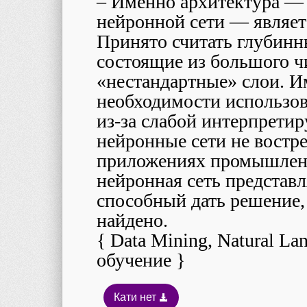
– Именно архитектура — 
нейронной сети — являет
Принято считать глубинн
состоящие из большого ч
«нестандартные» слои. И
необходимости использо
из-за слабой интерпрети
нейронные сети не востр
приложениях промышленн
нейронная сеть представ
способный дать решение, 
найдено.
{ Data Mining, Natural L
обучение }
Кати нет