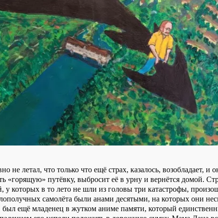
но не летал, что только что ещё страх, казалось, возобладает, и о
ть «горящую» путёвку, выбросит её в урну и вернётся домой. Ст
, у которых в то лето не шли из головы три катастрофы, произо
злополучных самолёта были анами десятыми, на которых они неск
И был ещё младенец в жутком аниме памяти, который единственн