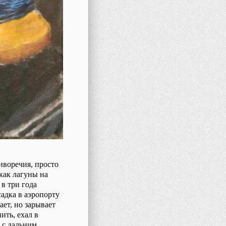
иворечия, просто
как лагуны на
в три года
адка в аэропорту
ет, но зарывает
ить, ехал в
 с дальним