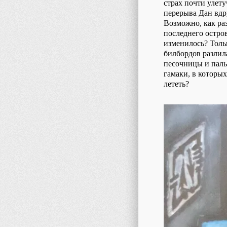
страх почти улету
перерыва Дан вдр
Возможно, как ра
последнего остров
изменилось? Тольк
билбордов разлила
песочницы и паль
гамаки, в которы
лететь?