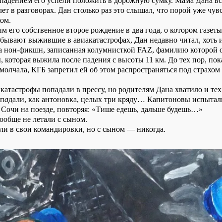
 падением его успели положить в дорожную сумку. Мама Дана в
лет в разговорах. Дан столько раз это слышал, что порой уже чув
ом.
м его собственное второе рождение в два года, о котором газеты
ывают выжившие в авиакатастрофах, Дан недавно читал, хоть и н
ла нон-фикшн, записанная колумнисткой FAZ, фамилию которой о
 которая выжила после падения с высоты 11 км. До тех пор, пок
олчала, КГБ запретил ей об этом распространяться под страхом 
се катастрофы попадали в прессу, но родителям Дана хватило и тех
оп
а
дали, как антоновка, целых три кряду… Капитоновы испыта
в Сочи на поезде, повторяя: «Тише едешь, дальше будешь…»
ообще не летали с сыном.
али в свои командировки, но с сыном — никогда.