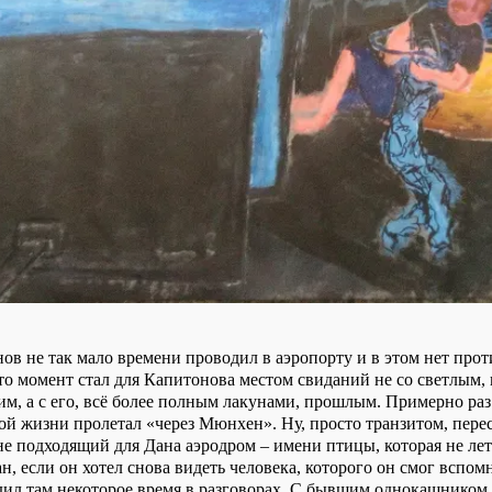
ов не так мало времени проводил в аэропорту и в этом нет прот
то момент стал для Капитонова местом свиданий не со светлым, 
м, а с его, всё более полным лакунами, прошлым. Примерно раз 
ой жизни пролетал «через Мюнхен». Ну, просто транзитом, перес
е подходящий для Дана аэродром – имени птицы, которая не лета
ан, если он хотел снова видеть человека, которого он смог вспомн
дил там некоторое время в разговорах. С бывшим однокашником,