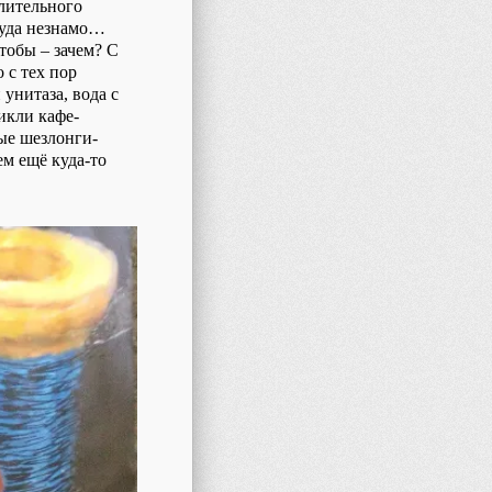
длительного
куда незнамо…
тобы – зачем? С
 с тех пор
унитаза, вода с
икли кафе-
ые шезлонги-
чем ещё куда-то