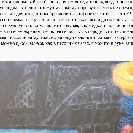
чился, однако всё это было в другом веке, а теперь, когда после 
уг поддался непонятному ему самому порыву полететь незачем 
з только для того, чтобы преодолеть аэрофобию? Чтобы — что? Ч
а он сбежал на третий день и хотя это тоже было до потопа… что
о в худшую сторону: ядовито-голубая, как жидкость для очистки 
сь по всем экранам, песок рассыпался… в городе тут и там возн
мы, похожие на муляжи, но на ощупь как будто живые, матерчат
х можно
просыпаться
, как в песочных часах, с мохито в руке, за