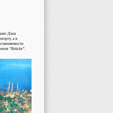
ламп Дэна
порту, а в
несменяемости
енов “Brücke”.