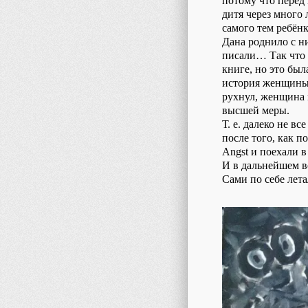
потому что перед
дитя через много 
самого тем ребёнк
Дана роднило с ни
писали… Так что б
книге, но это бы
история женщины,
рухнул, женщина м
высшей меры.
Т. е. далеко не в
после того, как п
Angst и поехали 
И в дальнейшем в
Сами по себе лет