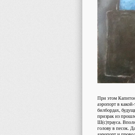
При этом Капитон
аэропорт в какой-
билбордах, будущи
призрак из прошл
Ш(с)трауса. Вполн
голову в песок. Д
аэропорт и прово