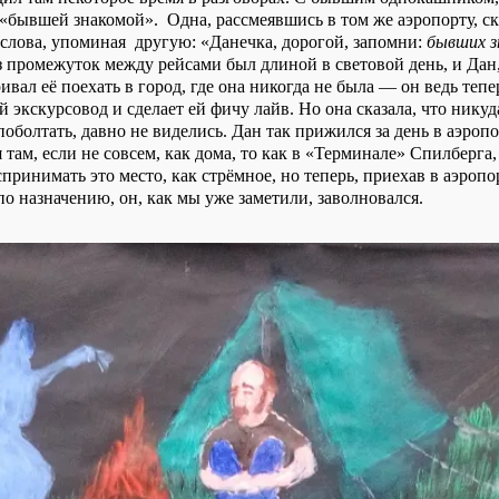
«бывшей знакомой». Одна, рассмеявшись в том же аэропорту, ска
 слова, упоминая другую: «Данечка, дорогой, запомни:
бывших з
з промежуток между рейсами был длиной в световой день, и Дан,
ивал её поехать в город, где она никогда не была — он ведь тепе
экскурсовод и сделает ей фичу лайв. Но она сказала, что никуда
поболтать, давно не виделись. Дан так прижился за день в аэропо
 там, если не совсем, как дома, то как в «Терминале» Спилберга,
спринимать это место, как стрёмное, но теперь, приехав в аэропо
по назначению, он, как мы уже заметили, заволновался.