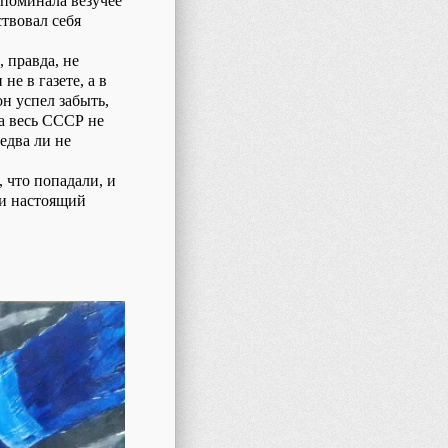
споминала везучее
ствовал себя
, правда, не
е в газете, а в
н успел забыть,
а весь СССР не
едва ли не
, что попадали, и
ли настоящий