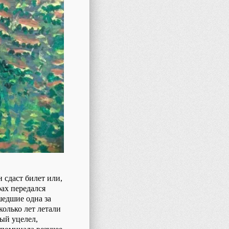
н сдаст билет или,
рах передался
шедшие одна за
олько лет летали
ый уцелел,