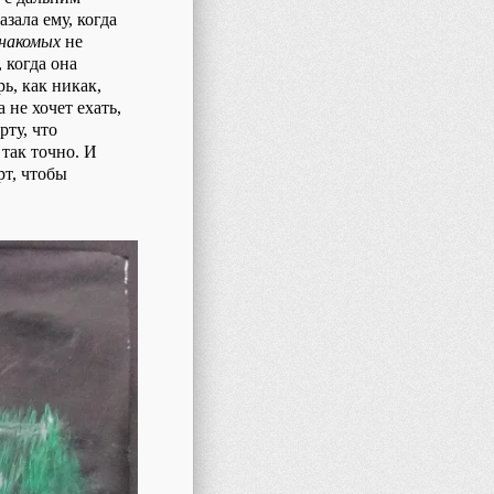
зала ему, когда
накомых
не
 когда она
рь, как никак,
 не хочет ехать,
рту, что
 так точно. И
рт, чтобы