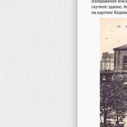
изображение вокза
скучное здание, б
на картине Кирико