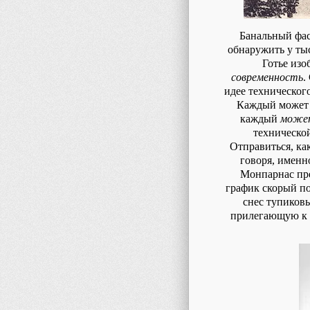
Банальный фас
обнаружить у ты
Готье изо
современность
.
идее техническог
Каждый может з
каждый
може
технической
Отправиться, как
говоря, именн
Монпарнас пре
график скорый по
снес тупиков
прилегающую к с