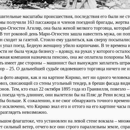
шительные масштабы происшествия, последствия его были не ст
мы получили 163 пассажира и членов поездной бригады, жертва 
Мари-Огюстен Агиляр, она была женой мелкого торговца, который
 В тот роковой день Мари-Огюстен зашла навестить мужа, он поп
н сходит за газетой. Стоило ему удалиться, как сверху посыпал
ми упал поезд. Бедную женщину убило кирпичами. В те времена 
сти не была чужда бизнесу – вдовцу, на руках у которого осталос
жная компания назначила пенсию, она же оплатила похороны М
ть имеет две стороны – машинист был вынужден заплатить штраф
ор – 25. О дальнейшей судьбе овдовевшего торговца ничего не и
 фото аварии, как и на картине Кирико, нет ни одного человека
воз, свисающий со стены угольный тендер, в бреши фасада видн
нов. Тем, кто ехал 22 октября 1895 года из Гранвилля, повезло 
 поезда чуть длиннее, они вылетели бы на Пляс де Ренн вслед з
 бы больше. К сожалению, я не смог обнаружить точного времен
 исключено, что Кирико знал его и оттого на его картине часы 
 разглядеть невозможно.
льшом флагштоке, что установлен на левой стене вокзала – множ
ет сильный ветер, отчего все они строго параллельны земле, спра