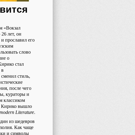
овится
ем «Вокзал
26 лет, он
 и прославил его
узским
льзовать слово
ние о
Кирико стал
 в
 сменил стиль,
листические
ия, после чего
ры, кураторы и
им классиком
ти Кирико вышло
odern Literature
.
один из шедевров
холия. Как чаще
наки и символы