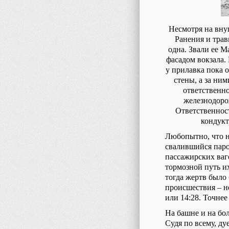
Несмотря на вну
Ранения и трав
одна. Звали ее 
фасадом вокзала.
у прилавка пока о
стены, а за ни
ответственно
железнодоро
Ответственнос
кондукт
Любопытно, что на
свалившийся паро
пассажирских ваго
тормозной путь их
тогда жертв было
происшествия – не
или 14:28. Точнее
На башне и на бо
Судя по всему, ду