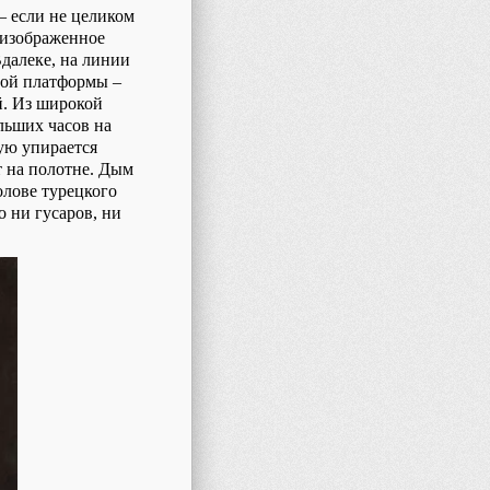
– если не целиком
, изображенное
Вдалеке, на линии
вой платформы –
й. Из широкой
льших часов на
рую упирается
т на полотне. Дым
олове турецкого
 ни гусаров, ни