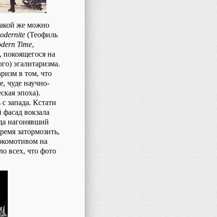
такой же можно
odernite
(Теофиль
dern Time
,
, покоящегося на
го) эгалитаризма.
ризм в том, что
е, чуде научно-
ская эпоха).
 с запада. Кстати
 фасад вокзала
ода нагонявший
ремя затормозить,
окомотивом на
о всех, что фото