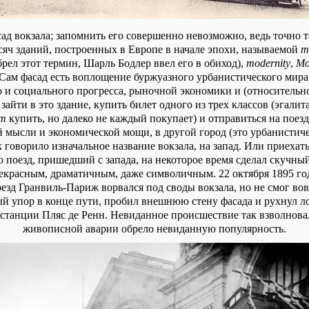
ад вокзала; запомнить его совершенно невозможно, ведь точно 
сяч зданий, построенных в Европе в начале эпохи, называемой
m
брел этот термин, Шарль Бодлер ввел его в обиход),
modernity
,
Mo
 Сам фасад есть воплощение буржуазного урбанистического мира
о и социального прогресса, рыночной экономики и (относительно
айти в это здание, купить билет одного из трех классов (эгалита
т
купить, но далеко не каждый покупает) и отправиться на поезд
 мысли и экономической мощи, в другой город (это урбанистиче
 говорило изначальное название вокзала, на запад. Или приехать
о поезд, пришедший с запада, на некоторое время сделал скучный
красным, драматичным, даже символичным. 22 октября 1895 г
езд Гранвиль-Париж ворвался под своды вокзала, но не смог вов
ый упор в конце пути, пробил внешнюю стену фасада и рухнул л
танции Пляс де Ренн. Невиданное происшествие так взволновал
живописной аварии обрело невиданную популярность.