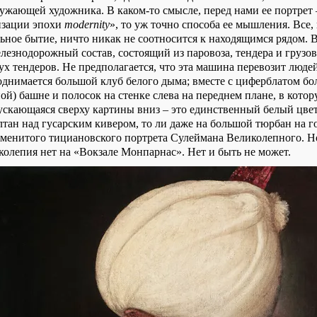
ужающей художника. В каком-то смысле, перед нами ее портрет 
изации эпохи
modernity
», то уж точно способа ее мышления. Все
льное бытие, ничто никак не соотносится к находящимся рядом. 
елезнодорожный состав, состоящий из паровоза, тендера и грузо
ух тендеров. Не предполагается, что эта машина перевозит люде
однимается большой клуб белого дыма; вместе с циферблатом бо
ой) башне и полосок на стенке слева на переднем плане, в кото
пускающаяся сверху картины вниз – это единственный белый цве
лтан над гусарским кивером, то ли даже на большой тюрбан на г
наменитого тициановского портрета Сулеймана Великолепного. Но
колепия нет на «Вокзале Монпарнас». Нет и быть не может.