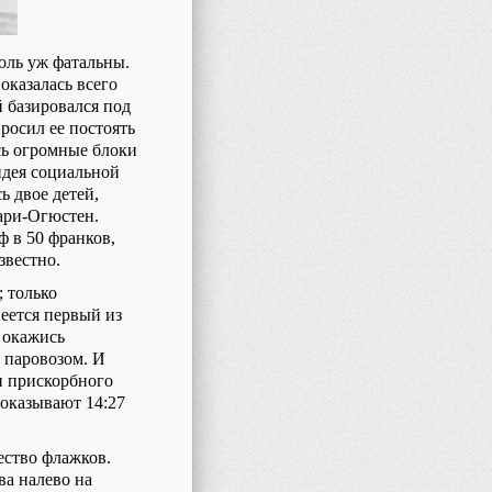
оль уж фатальны.
оказалась всего
 базировался под
росил ее постоять
ись огромные блоки
идея социальной
ь двое детей,
ари-Огюстен.
 в 50 франков,
звестно.
; только
еется первый из
– окажись
а паровозом. И
и прискорбного
показывают 14:27
ество флажков.
ва налево на