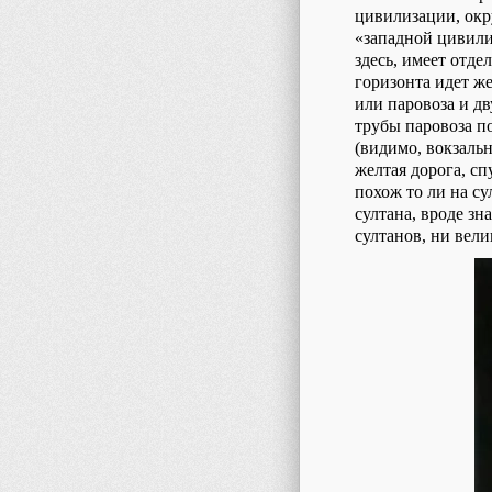
цивилизации, окр
«западной цивил
здесь, имеет отде
горизонта идет ж
или паровоза и дв
трубы паровоза п
(видимо, вокзальн
желтая дорога, с
похож то ли на су
султана, вроде з
султанов, ни вели