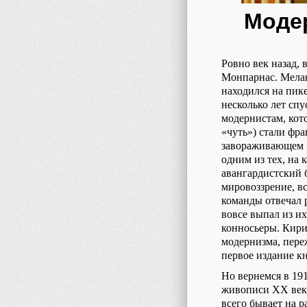
Модер
Ровно век назад,
Монпарнас. Мелан
находился на пике
несколько лет сп
модернистам, кот
«чуть») стали фра
завораживающем «
одним из тех, на 
авангардистский 
мировоззрение, в
команды отвечал 
вовсе выпал из их
конносьеры. Кири
модернизма, пере
первое издание к
Но вернемся в 19
живописи XX века
всего бывает на р