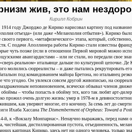
низм жив, это нам нездор
Кирилл Кобрин
 в 1914 году Джорджо де Кирико нарисовал картину под названи
холия отъезда» (или даже «Меланхолия отбытия»). Кирико было 
 своего первого, «метафизического» этапа, который, собственно,
устя. С подачи Аполлинера работы Кирико стали известны франц
орые чуть позже (если в отношении Первой мировой можно испо
нцузскими авангардистами – или не стали, но передали свое зна
сверх-реальном» итальянце дальше по культурной цепочке. Де 
кого молились сюрреалисты – и даже пытались рекрутировать его
батальон под командованием майора Бретона, но итальянец резко
се что угодно. Он увлекся совсем другой живописью, на сюрреа
раздраженным неповиновением, всячески обзывал членов движен
 обоймы – чтобы попасть в обойму тех, кого так любят арт-диле
ко прожил очень долгую жизнь: умер в 1978-м в девяностолетн
жившим, как уверяют многие, его кончину. За семь лет до смер
ниги Ихаба Хассана
The Dismemberment of Orpheus: Toward a Postm
14-й, к «Вокзалу Монпарнас». Ненаучно выражаясь, перед нами 
, чистейшая, дистиллированная пустота, отъединенность, мелан
анних картинах Кирико, здесь нет ни одного человека, только з