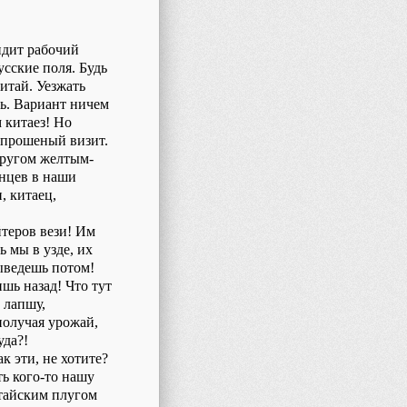
сидит рабочий
усские поля. Будь
итай. Уезжать
шь. Вариант ничем
 китаез! Но
епрошеный визит.
 кругом желтым-
нцев в наши
, китаец,
йтеров вези! Им
ь мы в узде, их
ыведешь потом!
шь назад! Что тут
 лапшу,
получая урожай,
уда?!
к эти, не хотите?
ь кого-то нашу
итайским плугом