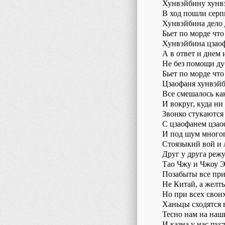
Хунвэйбину хунв
В ход пошли серп
Хунвэйбина дело 
Бьет по морде что
Хунвэйбина цзаоф
А в ответ и днем
Не без помощи д
Бьет по морде что
Цзаофаня хунвэйб
Все смешалось как
И вокруг, куда ни 
Звонко стукаются
С цзаофанем цзао
И под шум много
Стоязыкий вой и 
Друг у друга реж
Тао Чжу и Чжоу Э
Позабыты все при
Не Китай, а желт
Но при всех свои
Ханьцы сходятся 
Тесно нам на наш
И казна у нас пуст