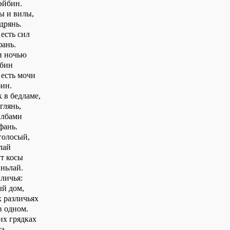
эйбин.
ы и вилы,
дрянь.
 есть сил
ань.
 и ночью
убин
 есть мочи
ин.
 в бедламе,
глянь,
 лбами
фань.
голосый,
лай
ут косы
ньлай.
личья:
ый дом,
х различьях
в одном.
их грядках
а.