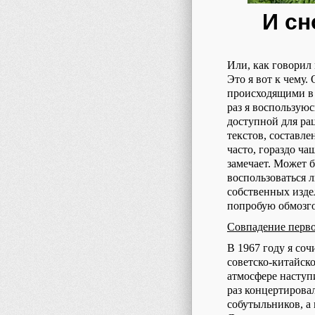
И сн
Или, как говорил 
Это я вот к чему
происходящими в 
раз я воспользуюс
доступной для ра
текстов, составл
часто, гораздо ч
замечает. Может 
воспользоваться 
собственных изде
попробую обмозго
Совпадение перв
В 1967 году я соч
советско-китайск
атмосфере наступи
раз концертировал
собутыльников, а 