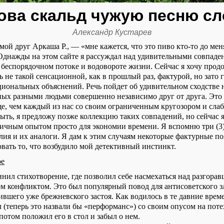
ова скальд чужую песню с
Александр Кустарев
мой друг Аркаша Р., — «мне кажется, что это пиво кто-то до ме
. Однажды на этом сайте я рассуждал над удивительными совпаде
беспорядочном потоке и водовороте жизни. Сейчас я хочу продо
ь не такой сенсационной, как в прошлый раз, фактурой, но зато 
циональных объяснений. Речь пойдет об удивительном сходстве
еных разными людьми совершенно независимо друг от друга. Это 
аще, чем каждый из нас со своим ограниченным кругозором и сла
быть, я предложу позже коллекцию таких совпадений, но сейчас 
личным опытом просто для экономии времени. Я вспомню три (3
лия и их аналоги. Я дам к этим случаям некоторые фактурные п
вать то, что возбудило мой детективный инстинкт.
ое
инил стихотворение, где позволил себе насмехаться над разгора
ом конфликтом. Это был популярный повод для антисоветского з
вшего уже брежневского застоя. Как водилось в те давние време
 (теперь это назвали бы «перформанс») со своим опусом на поте
потом положил его в стол и забыл о нем.