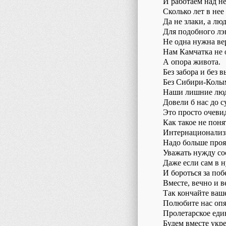
И работаем над не
Сколько лет в нее
Да не злаки, а лю
Для подобного лэ
Не одна нужна ве
Нам Камчатка не 
А опора живота.
Без забора и без 
Без Сибири-Кол
Наши лишние лю
Довели б нас до с
Это просто очеви
Как такое не поня
Интернационализ
Надо больше проя
Уважать нужду со
Даже если сам в 
И бороться за поб
Вместе, вечно и в
Так кончайте ваш
Полюбите нас опя
Пролетарское еди
Будем вместе укре