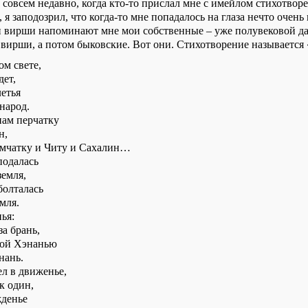
 совсем недавно, когда кто-то прислал мне с имейлом стихотво
, я заподозрил, что когда-то мне попадалось на глаза нечто очень
ти вирши напоминают мне мои собственные – уже полувековой д
 вирши, а потом быковские. Вот они. Стихотворение называется
ом свете,
дет,
летья
народ.
нам перчатку
н,
амчатку и Читу и Сахалин…
подалась
земля,
болталась
мля.
ья:
за брань,
ной Хэнанью
нань.
л в движенье,
к один,
жденье