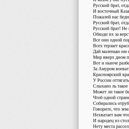
Русский брат, от
И восточный Каза
Пожалей нас бед
Русский брат, от
Русский брат! Не 
Обходи их за верс
Все они одной по
Всех терзает крас
Дай маленько им 
Мир вверх дном п
Вот и нынче разб
За Амуром воеват
Красноярский кра
У России оттягать
Слыхано ль такое
Может ли такое б
Чтоб одной стране
Собирались отруб
Говорите, что зе
Нехватает вам чт
И народец из сто
Нету места рассел