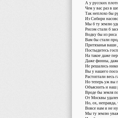
А у русских плот
Чем у вас раз в ше
Так неплохо бы р
Из Сибири насовс
Мы б ту землю уд
Рисом стали б зас
Водку бы из риса 
Вам бы стали пр
Притязанья ваши 
Постыдитесь госп
На такое даже пер
Даже финны, даж
Не решались нико
Вы у нашего посо
Растоптали весь г
Но теперь уж вы 
Объяснить и наш 
Вроде бы земля п
От Москвы удален
Но, ох, неправда,
Вовсе нам и не н
Мы ту землю ува