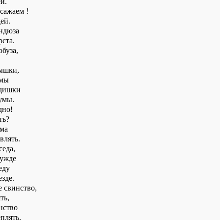
й.
 сажаем !
дей.
ндюза
рста.
обуза,
вышки,
ымы
дишки
умы.
дно!
ть?
ма
влять.
седа,
нужде
еду
езде.
е свинство,
ть,
нство
плять.