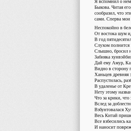
Я вспомнил о нем
Быкова. Читая его
сообразил, что э
сами. Сперва мои
Неспокойно в бел
От востока шум и
В год пятидесяти
Слухом полнится 
Слышно, бросил 
Забияка хунвэйби
Дай ему Амур, К
Видно в сторону 
Ханьцев древняя 
Распустилась, раз
В удаленье от Кре
Нету этому назван
Что за крики, что 
Вслед за доблест
Взбунтовалася Ху
Весь Китай прише
Все взбесились ка
И наносит повре