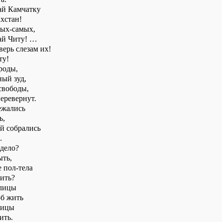
дай Камчатку
хстан!
ных-самых,
дай Читу! …
верь слезам их!
ту!
роды,
ный зуд,
свободы,
еревернут.
ежались
ь,
й собрались
.
 дело?
ыть,
 пол-тела
ить?
млицы
об жить
лицы
ить.