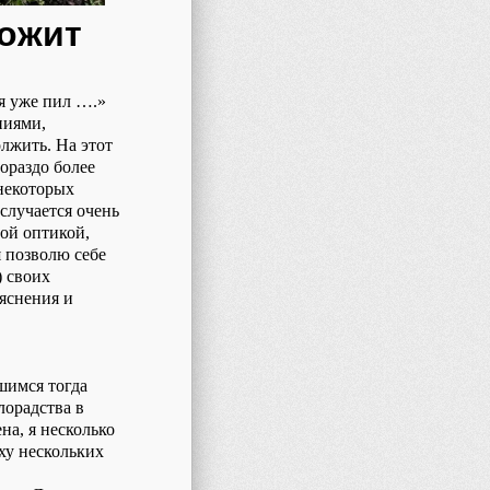
ложит
ня уже пил ….»
ниями,
лжить. На этот
гораздо более
 некоторых
случается очень
бой оптикой,
я позволю себе
) своих
ояснения и
вшимся тогда
лорадства в
на, я несколько
ху нескольких