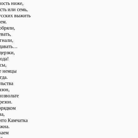
ность ниже,
сть или семь,
усских выжить
ем.
обряли,
евать,
гнали,
одавать…
дерзки,
ода!
сы,
е немцы
гда.
льства
азон,
позвольте
резон.
орядком
а,
 что Камчатка
ужна.
жаем