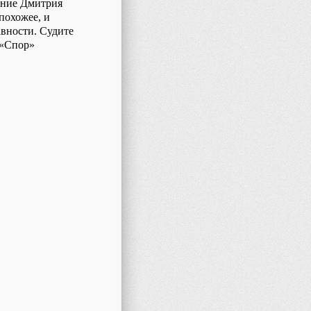
рение Дмитрия
 похожее, и
авности. Судите
 «Спор»