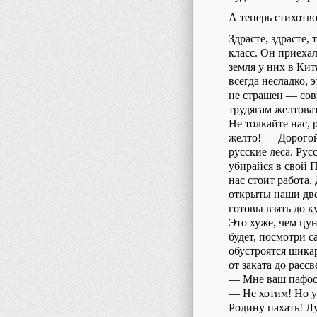
А теперь стихотв
Здрасте, здрасте,
класс. Он приехал
земля у них в Кит
всегда несладко, 
не страшен — сов
трудягам желтова
Не толкайте нас, 
желто! — Дорогой
русские леса. Рус
убирайся в свой П
нас стоит работа.
открыты наши двер
готовы взять до 
Это хуже, чем цун
будет, посмотри с
обустроятся шика
от заката до расс
— Мне ваш пафос 
— Не хотим! Но у
Родину пахать! Л