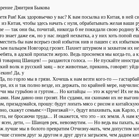
орение Дмитрия Быкова
 тетя Рая! Как здоровьечко у вас? К вам посылка из Китая, в ней 
 из Китая, чтобы здесь начать с нуля, обрабатывать желая ваши р
ае — так они бы, почитай, никогда б не покидали свою родину К
это знает даже еж, но у нас людей нехватка, а у них хоть попой е
местить бы нам всерьез свой избыток нив и пашен с их избытком
тым пальцем Новгород грозит. Пахнет штурмом и захватом их н
ребята, в адской пропасти жерло. Ведь проснемся мы когда-то, а
 товарищ Шанцев! — раздаются голоса. — Не пускайте иностра
ский волк и русский заяц – все животные, прикинь, говорят: уйди
екин! Да, у
 Да, по горло мы в грязи. Хочешь к нам везти кого-то — гастарба
и, их и так полно везде, их держать, по крайней мере, научилис
кучи мы гурьбою и гуртом… Но китайцы — это ж круче! Их не в
ами. Нам давно они грозят. Ни судами, ни скинами их не выгони
ам, призадумайся, прошу: будут лопать мясо с рисом и китайскую
рно, скажут семьям:<<Приезжай>>, будут впахивать, как Карло, 
вета, не бросаючи труда… И окажется, что это – их земля. А нам к
ясен, дети, — Шанцев рек, невозмутим. — Но ведь вы пахать, ка
ж лучше мы в болото превратим Отчизну-мать, чем допустим хот
учше сгинем друг за другом и друг друга загрызем, чем дадим к