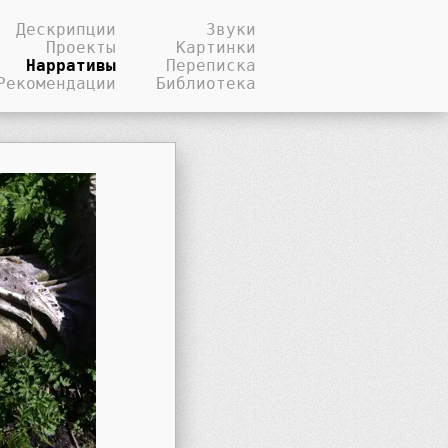
Дескрипции
Звуки
Проекты
Картинки
Нарративы
Переписка
Рекомендации
Библиотека