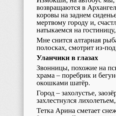
возвращаются в Архангел
коровы на заднем сидень
мертвому городу и, счас
натыкаемся на гостиницу, 
Мне снится алтарная рыба
полосках, смотрит из-под
Уланчики в глазах
Звонницы, похожие на пс
храма – поребрик и бегу
окошками шатёр.
Город – захолустье, заозё
захлестнулся лихолетьем,
Тетка Арина сметает сне