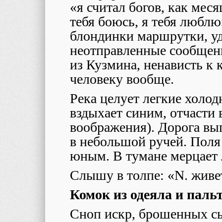
«я считал богов, как меся
тебя боюсь, я тебя любл
блондинки маршрутки, уд
неотправленные сообщен
из Кузмина, ненависть к 
человеку вообще.
Река целует легкие холо
вздыхает синим, отчасти
воображения). Дорога вы
в небольшой ручей. Поля
юным. В тумане мерцает 
Слышу в толпе: «N. живет
Комок из одеяла и паль
Сноп искр, брошенных сы