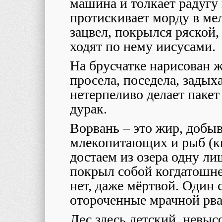
машина и толкает радугу
протискивает морду в ме
зацвел, покрылся ряской,
ходят по нему иисусами.
На брусчатке нарисован 
просела, поседела, задыха
нетерпеливо делает пакет
дурак.
Ворвань – это жир, добы
млекопитающих и рыб (ки
достаем из озера одну ли
покрыл собой когдатошне
нет, даже мёртвой. Один 
отороченные мрачной рв
Лес здесь детский, невыс