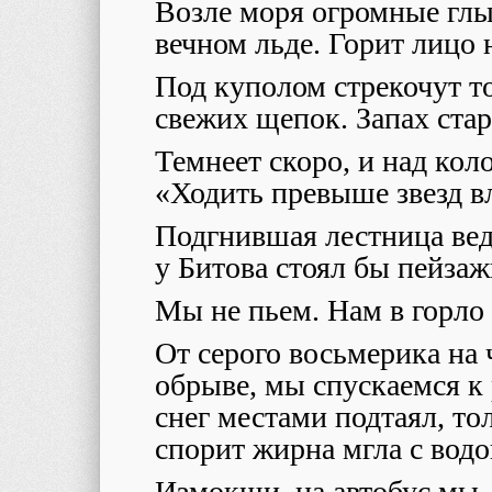
Возле моря огромные глы
вечном льде. Горит лицо н
Под куполом стрекочут т
свежих щепок. Запах стар
Темнеет скоро, и над кол
«Ходить превыше звезд вл
Подгнившая лестница веде
у Битова стоял бы пейза
Мы не пьем. Нам в горло
От серого восьмерика на 
обрыве, мы спускаемся к
снег местами подтаял, т
спорит жирна
мгла с водо
Измокши, на автобус мы, 