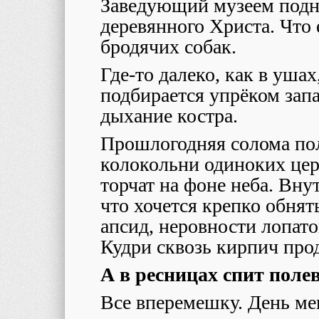
Заведующий музеем подно
деревянного Христа. Что
бродячих собак.
Где-то далеко, как в ушах
подбирается упрёком запа
дыхание костра.
Прошлогодняя солома пол
колокольни одиноких цер
торчат на фоне неба. Вну
что хочется крепко обнят
апсид, неровности лопат
Кудри сквозь кирпич про
А в ресницах спит поле
Все вперемешку. День мен