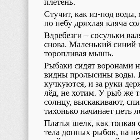
плетень.
Стучит, как из-под воды,
по небу дряхлая кляча со
Вдребезги – сосульки вал
снова. Маленький синий 
торопливая мышь.
Рыбаки сидят воронами н
видны пролысины воды. И
кучкуются, и за руки дер
лёд, не хотим. У рыб же 
солнцу, выскакивают, спи
тихонько начинает петь 
Платья шелк, как тонкая
тела донных рыбок, на н