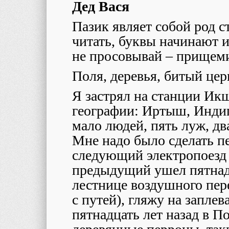
Дед Вася
Пазик являет собой род с
читать, буквы начинают и
не просовывай – прищеми
Поля, деревья, битый це
Я застрял на станции Ик
географии: Иртыш, Инди
мало людей, пять луж, два
Мне надо было сделать п
следующий электропоезд т
предыдущий ушел пятнадц
лестнице воздушного пере
с путей), гляжу на запле
пятнадцать лет назад в 