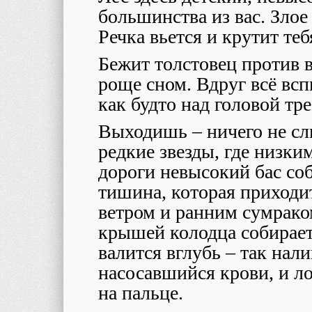
большинства из вас. Злое 
Речка вьется и крутит теб
Бежит толстовец против в
роще сном. Вдруг всё всп
как будто над головой тре
Выходишь – ничего не сл
редкие звезды, где низки
дороги невысокий бас соб
тишина, которая приходи
ветром и ранним сумрако
крышей колодца собирает
валится вглубь – так нал
насосавшийся крови, и ло
на пальце.