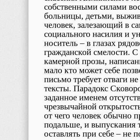
собственными силами вос
больницы, детьми, выжив
человек, залезающий в с
социального насилия и у
носитель – в глазах рядо
гражданской смелости. С 
камерной прозы, написа
мало кто может себе позво
письмо требует отваги н
тексты. Парадокс Сковоро
заданное именем отсутст
чрезвычайной открытость
от чего человек обычно п
подальше, и выпускания т
оставлять при себе – не п