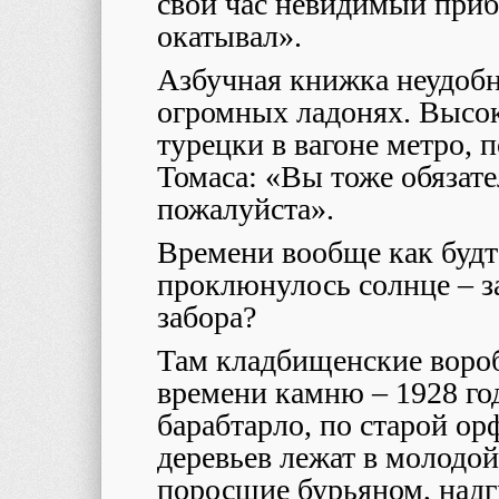
свой час невидимый приб
окатывал».
Азбучная книжка неудобна
огромных ладонях. Высок
турецки в вагоне метро, 
Томаса: «Вы тоже обязат
пожалуйста».
Времени вообще как будто
проклюнулось солнце – з
забора?
Там кладбищенские вороб
времени камню – 1928 го
барабтарло, по старой о
деревьев лежат в молодой
поросшие бурьяном, надг