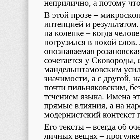
неприлично, а потому чт
В этой прозе – микроск
интенцией и результатом.
на коленке – когда чело
погрузился в покой слов.
опознаваемая розановска
сочетается у Сковороды, 
мандельштамовским усил
значимости, а с другой, 
почти пильняковским, б
течением языка. Имена эт
прямые влияния, а на на
модернистский контекст 
Его тексты – всегда об о
личных вещах – прогулке