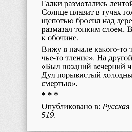
Галки размотались ленто
Солнце плавит в тучах го
щепотью бросил над дере
размазал тонким слоем. 
к обочине.
Вижу в начале какого-то 
чье-то тление». На друго
«Был поздний вечерний ча
Дул порывистый холодны
смертью».
* * *
Опубликовано в:
Русская 
519.