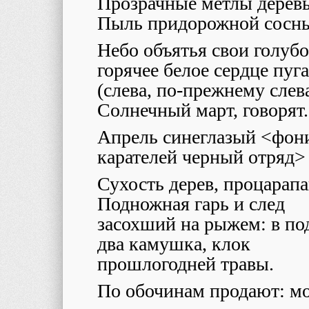
Прозрачные мётлы дерев
Пыль придорожной сосн
Небо объятья свои голубо
горячее белое сердце пуга
(слева, по-прежнему слева
Солнечный март, говорят
Апрель синеглазый <фон
карателей черный отряд>
Сухость дерев, процарап
Подножная гарь и след
засохший на рыжем: в п
два камушка, клок
прошлогодней травы.
По обочинам продают: м