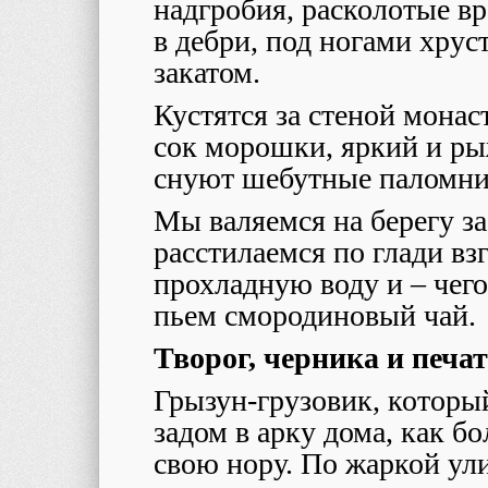
надгробия, расколотые вр
в дебри, под ногами хрус
закатом.
Кустятся за стеной мона
сок морошки, яркий и р
снуют шебутные паломни
Мы валяемся на берегу з
расстилаемся по глади вз
прохладную воду и – чег
пьем смородиновый чай.
Творог, черника и печ
Грызун-грузовик, который
задом в арку дома, как б
свою нору. По жаркой ул