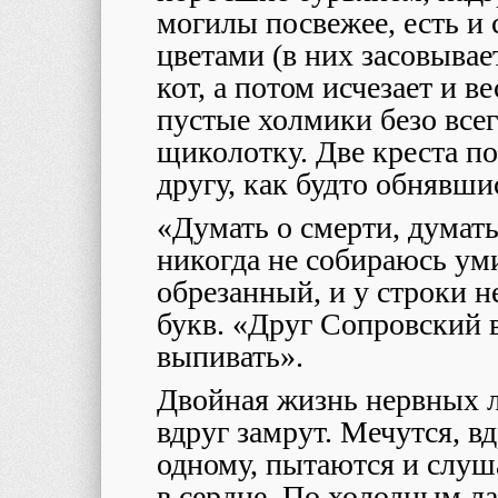
могилы посвежее, есть и 
цветами (в них засовыва
кот, а потом исчезает и ве
пустые холмики безо всег
щиколотку. Две креста п
другу, как будто обнявши
«Думать о смерти, думать
никогда не собираюсь уми
обрезанный, и у строки н
букв. «Друг Сопровский в
выпивать».
Двойная жизнь нервных ли
вдруг замрут. Мечутся, в
одному, пытаются и слуша
в сердце. По холодным л