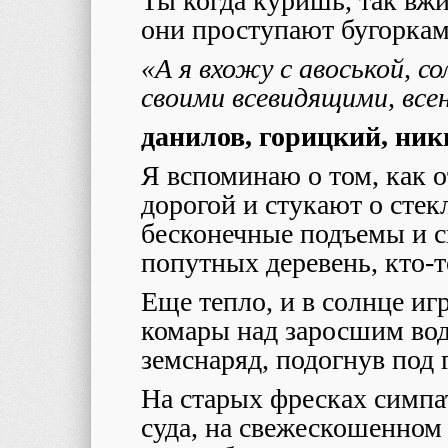
Ты когда куришь, так вж
они проступают бугоркам
«А я вхожу с авоськой, со
своими всевидящими, все
данилов, горицкий, ни
Я вспоминаю о том, как 
дорогой и стукают о стек
бесконечные подъемы и с
попутных деревень, кто-то
Еще тепло, и в солнце иг
комары над заросшим вод
земснаряд, подогнув под 
На старых фресках симп
суда, на свежескошенном 