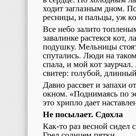
ходит заглазным дном. П
ресницы, и пальцы, уж ко
Все небо залито топлены
завалинке растекся кот, л
подушку. Мельницы стоят
спутались. Люди на тако
спала, и мой кот заурчал.
свитер: голубой, длинный
Давно рассвет
и запахи о
окном. «Поднимаясь по эс
это хрипло дает наставлен
Не посылает. Сдохла
Как-то раз весной сидел с
Грел солнцем пятки.