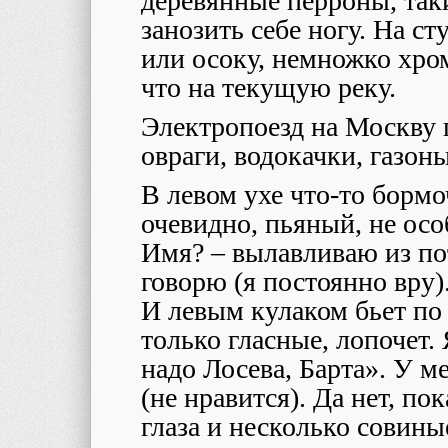
деревянные перроны, таки
занозить себе ногу. На ст
или осоку, немножко хро
что на текущую реку.
Электропоезд на Москву 
овраги, водокачки, газоны
В левом ухе что-то борм
очевидно, пьяный, не осо
Имя? – вылавливаю из пот
говорю (я постоянно вру)
И левым кулаком бьет по 
только гласные, лопочет.
надо Лосева, Барта». У 
(не нравится). Да нет, по
глаза и несколько совины