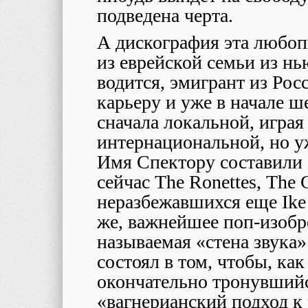
подведена черта.
А дискография эта любоп
из еврейской семьи из нь
водится, эмигрант из Рос
карьеру и уже в начале ш
сначала локальной, играя 
интернациональной, но уже
Имя Спектору составили
сейчас The Ronettes, The C
неразбежавшихся еще Ike 
же, важнейшее поп-изобр
называемая «стена звука»
состоял в том, чтобы, ка
окончательно тронувшийс
«вагнерианский подход к 