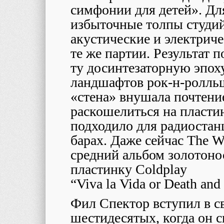
симфонии для детей». Дл
избыточные толпы студи
акустические и электрич
те же партии. Результат
ту досинтезаторную эпоху
ландшафтов рок-н-ролль
«стена» внушала почтени
раскошелиться на пласти
подходило для радиостан
барах. Даже сейчас The W
средний альбом золотоно
пластинку Coldplay
“Viva la Vida or Death and
Фил Спектор вступил в с
шестидесятых, когда он 