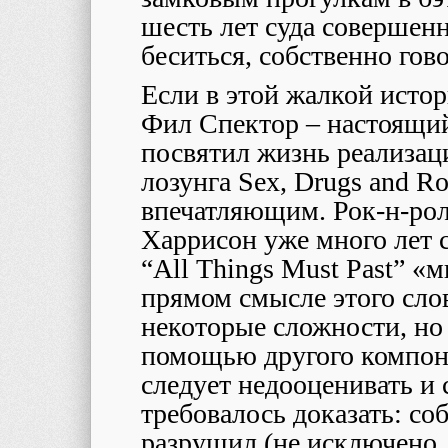
шесть лет суда совершен
беситься, собственно гово
Если в этой жалкой истори
Фил Спектор – настоящи
посвятил жизнь реализац
лозунга Sex, Drugs and Ro
впечатляющим. Рок-н-рол
Харрисон уже много лет с
“All Things Must Past” «м
прямом смысле этого слов
некоторые сложности, но
помощью другого компоне
следует недооценивать и 
требовалось доказать: с
разрушил (не исключено, 