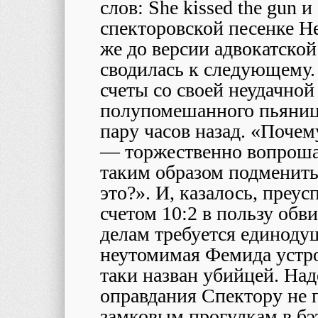
слов: She kissed the gun 
спекторовской песенке He H
же до версии адвокатско
сводилась к следующему.
счеты со своей неудачной
полупомешанного пьяницы
пару часов назад. «Почем
— торжественно вопроша
таким образом подменить
это?». И, казалось, преу
счетом 10:2 в пользу обв
делам требуется единод
неутомимая Фемида устро
таки назван убийцей. Надо
оправдания Спектору не 
замковым прогулкам в бэ