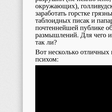
окружающих), голливудск
заработать горстке грязн
таблоидных писак и папар
почтеннейшей публике о
размышлений. Для чего и
так ли?
Вот несколько отличных
психом: