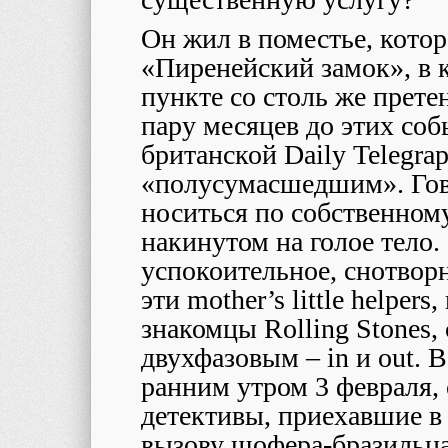
Он жил в поместье, кото
«Пиренейский замок», в
пункте со столь же прет
пару месяцев до этих со
британской Daily Telegrap
«полусумасшедшим». Гов
носиться по собственном
накинутом на голое тело.
успокоительное, снотвор
эти mother’s little helpers
знакомцы Rolling Stones,
двухфазовым – in и out. В
ранним утром 3 февраля, 
детективы, приехавшие в
вызову шофера-бразильца