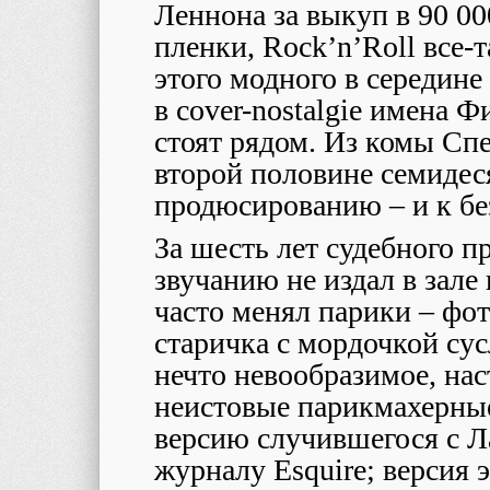
Леннона за выкуп в 90 00
пленки, Rock’n’Roll все-т
этого модного в середин
в cover-nostalgie имена 
стоят рядом. Из комы Сп
второй половине семидес
продюсированию – и к б
За шесть лет судебного п
звучанию не издал в зале
часто менял парики – фо
старичка с мордочкой су
нечто невообразимое, на
неистовые парикмахерны
версию случившегося с Л
журналу Esquire; версия э