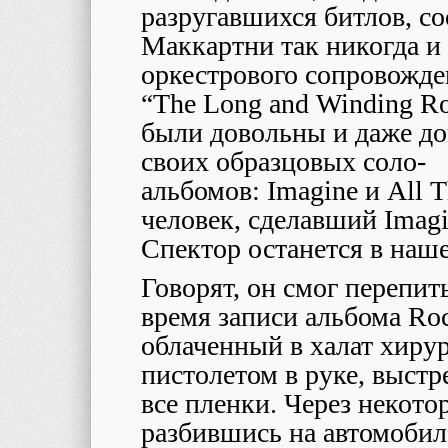
разругавшихся битлов, соо
Маккартни так никогда и
оркестрового сопровожде
“The Long and Winding R
были довольны и даже д
своих образцовых соло-
альбомов: Imagine и All T
человек, сделавший Imag
Спектор останется в наш
Говорят, он смог перепи
время записи альбома Ro
облаченный в халат хирур
пистолетом в руке, выстр
все пленки. Через некот
разбившись на автомобил