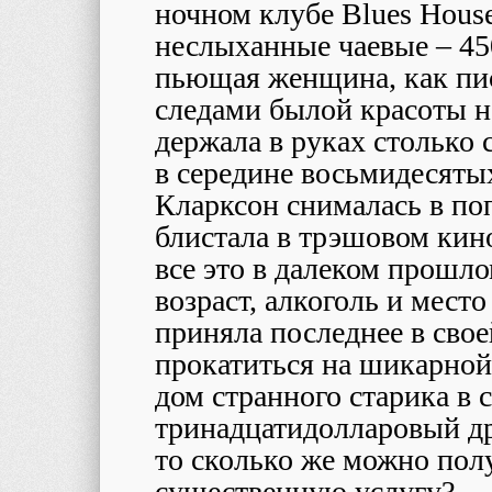
ночном клубе Blues Hous
неслыханные чаевые – 45
пьющая женщина, как пис
следами былой красоты н
держала в руках столько 
в середине восьмидесятых
Кларксон снималась в по
блистала в трэшовом кин
все это в далеком прошло
возраст, алкоголь и место
приняла последнее в сво
прокатиться на шикарной
дом странного старика в 
тринадцатидолларовый др
то сколько же можно полу
существенную услугу?