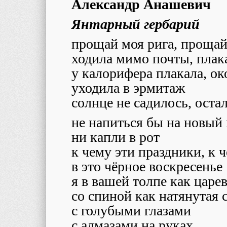
Александр Анашевич
Янтарный гербарий
прощай моя рига, прощай
ходила мимо почты, плака
у калорифера плакала, ок
уходила в эрмитаж
солнце не садилось, оста
не напиться бы на новый 
ни капли в рот
к чему эти праздники, к 
в это чёрное воскресенье
я в вашей толпе как царе
со спиной как натянутая 
с голубыми глазами
с алмазами на руках