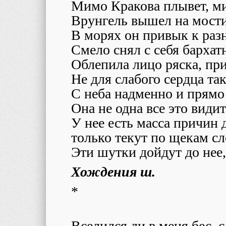
Мимо Кракова плывет, м
Врунгель вышел на мости
В морях он привык к раз
Смело снял с себя бархат
Облепила лицо ряска, пр
Не для слабого сердца так
С неба надменно и прямо 
Она не одна все это видит
У нее есть масса причин 
только текут по щекам сл
Эти шутки дойдут до нее, 
Хождения ш.
*
Вселился ли в меня бес, 