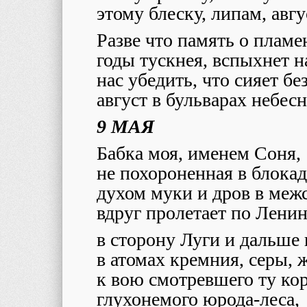
этому блеску, липам, авгус
Разве что память о пламе
годы тускнея, вспыхнет 
нас убедить, что сияет бе
август в бульварах небес
9 МАЯ
Бабка моя, именем Соня,
не похороненная в блокад
духом муки и дров в меж
вдруг пролетает по Лени
в сторону Луги и дальше 
в атомах кремния, серы, ж
к вою смотревшего ту ко
глухонемого юрода-леса,