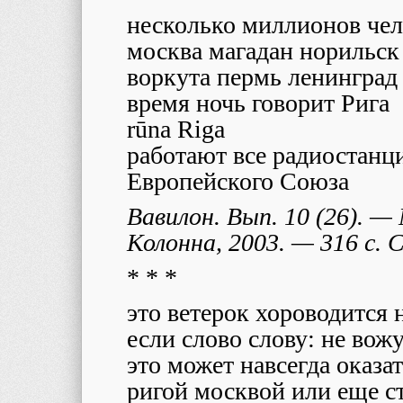
несколько миллионов чел
москва магадан норильск
воркута пермь ленинград
время ночь говорит Рига
r
ū
na Riga
работают все радиостанц
Европейского Союза
Вавилон. Вып. 10 (26). 
Колонна, 2003. — 316
c
. 
* * *
это ветерок хороводится 
если слово слову: не вож
это может навсегда оказа
ригой москвой или еще с