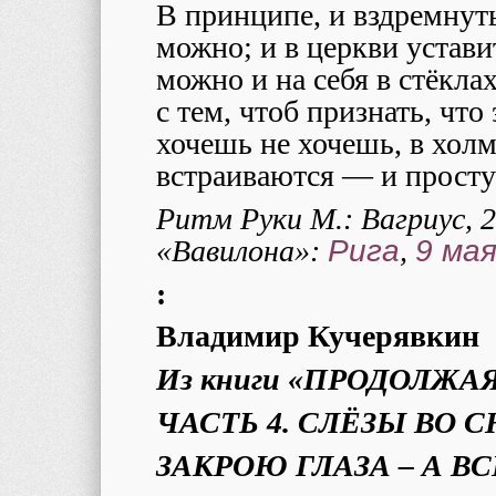
В принципе, и вздремнуть
можно; и в церкви устави
можно и на себя в стёкл
с тем, чтоб признать, чт
хочешь не хочешь, в хол
встраиваются — и просту
Ритм Руки М.: Вагриус, 
«Вавилона»:
Рига
,
9 ма
:
Владимир Кучерявкин
Из книги «ПРОДОЛЖА
ЧАСТЬ 4. СЛЁЗЫ ВО С
ЗАКРОЮ ГЛАЗА – А 