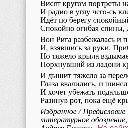
Висят кругом портреты на
И радио в углу чего-сь кл
Идёт по берегу спокойный
Спокойно огибая спины, 
Вон Рига разбежалась и п
И, взявшись за руки, При
Но тяжело крыла вздымае
Порхнувший из ладони к
И дышит тяжело за перел
Глаза ввалились, и шинел
И хочет убежать подальше
Разинув рот, пока ещё кр
Избранное
/ Предисловие
литературное обозрение, 
Андрея Белого».
На сай