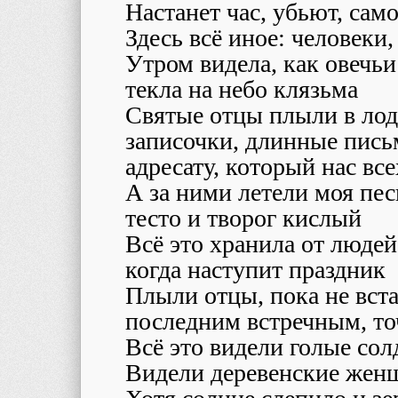
Настанет час, убьют, сам
Здесь всё иное: человеки,
Утром видела, как овечьи
текла на небо клязьма
Святые отцы плыли в лодк
записочки, длинные пись
адресату, который нас все
А за ними летели моя пес
тесто и творог кислый
Всё это хранила от людей
когда наступит праздник
Плыли отцы, пока не вст
последним встречным, то
Всё это видели голые со
Видели деревенские жен