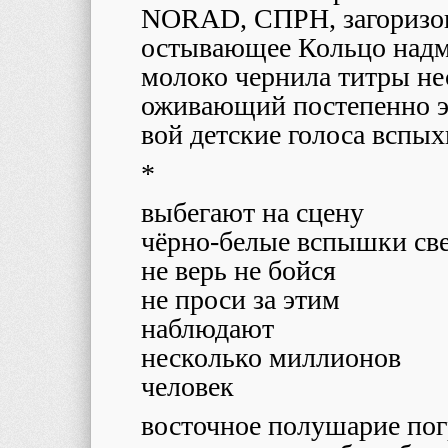
NORAD
, СПРН, загориз
остывающее Кольцо надм
молоко чернила титры н
оживающий постепенно э
вой детские голоса вспы
*
выбегают на сцену
чёрно-белые вспышки св
не верь не бойся
не проси за этим
наблюдают
несколько миллионов
человек
восточное полушарие пог