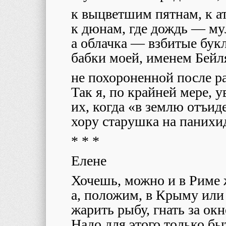
к выцветшим пятнам, к а
к дюнам, где дождь — му
а облачка — взбитые бук
бабки моей, именем Бейл
не похороненной после ра
Так я, по крайней мере, у
их, когда «в землю отъи
хору старушка на панихи
* * *
Елене
Хочешь, можно и в Риме ж
а, положим, в Крыму или
жарить рыбу, гнать за окн
Надо для этого только 