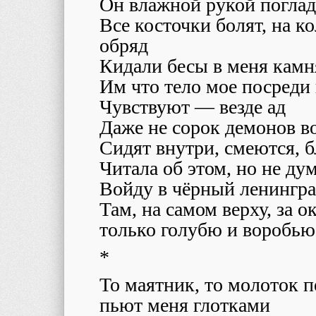
Он влажной рукой поглад
Все косточки болят, на к
обряд
Кидали бесы в меня камн
Им что тело мое посреди
Чувствуют — везде ад
Даже не сорок демонов 
Сидят внутри, смеются, 
Читала об этом, но не дум
Войду в чёрный ленингра
Там, на самом верху, за о
только голубю и воробью
*
То маятник, то молоток пе
пьют меня глотками