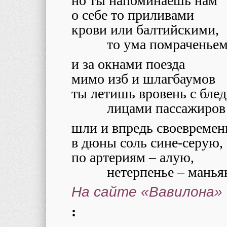
но ты напоминаешь нам
о себе то приливами
крови или балтийскими,
то ума помраченье
и за окнами поезда
мимо изб и шлагбаумов
ты летишь вровень с бле
лицами пассажиров
шли и впредь своевремен
в дюны соль сине-серую,
по артериям – алую,
нетерпенье – манья
На сайте «Вавилона»
: