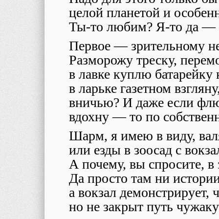
целой планетой и особен
Ты-то любим? Я-то да — 
Первое — зрительному не
Разморожу треску, перем
в лавке куплю батарейку 
в ларьке газетном взглян
вничью? И даже если ф
вдохну — то по собственн
Шарм, я имею в виду, вал
или езды в зоосад с вокза
А почему, вы спросите, в
Да просто там ни истори
а вокзал демонстрирует, 
но не закрыт путь чужаку