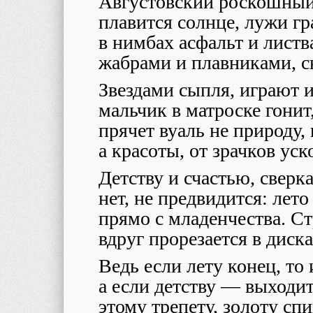
Августовский роскошный 
плавится солнце, лужи г
в нимбах асфальт и листв
жабрами и плавниками, с
Звездами сыпля, играют и
мальчик в матроске гонит
прячет вуаль не природу, 
а красоты, от зрачков ус
Детству и счастью, сверк
нет, не предвидится: лето
прямо с младенчества. Ст
вдруг прорезается в диска
Ведь если лету конец, то 
а если детству — выходит,
этому трепету, золоту спи