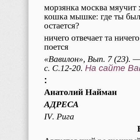
морзянка москва мяучит х
кошка мышке: где ты была
остается?
ничего отвечает та ничего
поется
«Вавилон», Вып. 7 (23).
c
.
С.12-20.
На сайте Ва
:
Анатолий Найман
АДРЕСА
IV
. Рига