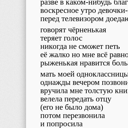
разве в каком-нибудь бла
воскресное утро девочк
перед телевизором доедаю
говорят чёрненькая
теряет голос
никогда не сможет петь
её жалко но мне всё равн
рыженькая нравится бол
мать моей одноклассниц
однажды вечером позвони
вручила мне толстую кни
велела передать отцу
(его не было дома)
потом перезвонила
и попросила