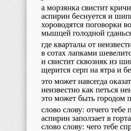
а морзянка свистит крич
аспирин беснуется и шип
хороводятся поговорки в
мышцей голодной гданьск
где кварталы от неизвест
в сотах лапками шевелит
и свистит сквозняк из ш
щерится серп на ятра и б
это может навсегда оказа
неизвестно как петься не
это может быть городом 
слово слову: отчего тебе
аспирин заползает в горт
слово слову: чего тебе с