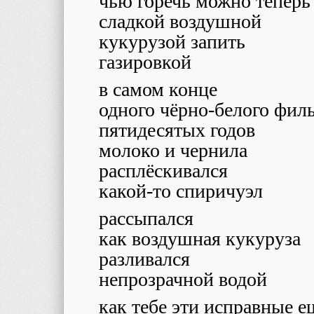
чью горечь можно теперь 
сладкой воздушной
кукурузой запить
газировкой
в самом конце
одного чёрно-белого фил
пятидесятых годов
молоко и чернила
расплёскивался
какой-то спиричуэл
рассыпался
как воздушная кукуруза
разливался
непрозрачной водой
как тебе эти исправные 