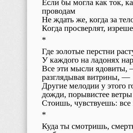
Если бы могла как ток, к
проводам
Не ждать же, когда за те
Когда просверлят, изреше
*
Где золотые перстни расту
У каждого на ладонях на
Все эти мысли ядовиты, —
разглядывая витрины, —
Другие мелодии у этого г
дожди, порывистее ветры
Стоишь, чувствуешь: все
*
Куда ты смотришь, смерть