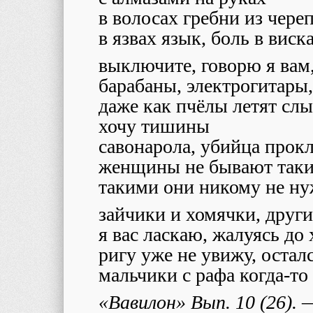
в волосах гребни из чере
в язвах язык, боль в виск
выключите, говорю я вам
барабаны, электрогитары
даже как пчёлы летят слы
хочу тишины
савонарола, убийца прокл
женщины не бывают так
такими они никому не н
зайчики и хомячки, друг
я вас ласкаю, жалуясь до
ригу уже не увижу, остал
мальчики с рафа когда-то
«Вавилон» Вып. 10 (26).