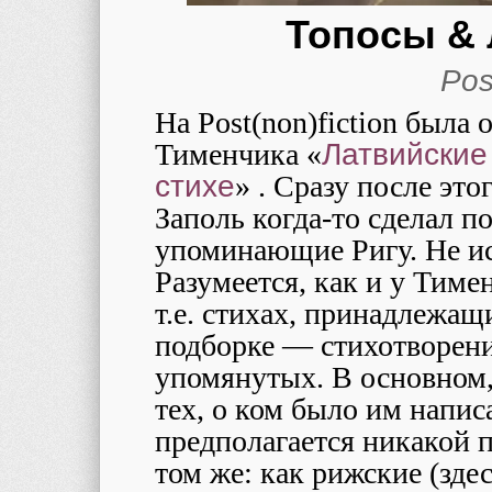
Топосы & 
Pos
На Post(non)fiction была
Тименчика «
Латвийские
стихе
» . Сразу после эт
Заполь когда-то сделал п
упоминающие Ригу. Не ис
Разумеется, как и у Тимен
т.е. стихах, принадлежащ
подборке — стихотворени
упомянутых. В основном,
тех, о ком было им напис
предполагается никакой 
том же: как рижские (зде