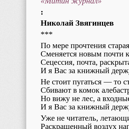
«Митин журнал»
:
Николай Звягинцев
***
По мере прочтения старая
Сменяется новым почти 
Сецессия, почта, раскрыт
И я Вас за книжный держ
Не стоит пугаться — то с
Сбивают в комок алебаст
Но вижу не лес, а входны
И я Вас за книжный держ
Уже не читатель, летающ
Раскрашенный воздух на