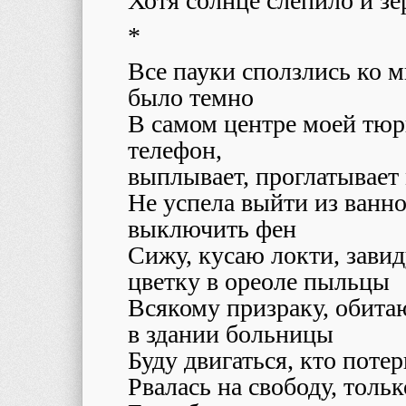
Хотя солнце слепило и зе
*
Все пауки сползлись ко м
было темно
В самом центре моей тюр
телефон,
выплывает, проглатывает
Не успела выйти из ванн
выключить фен
Сижу, кусаю локти, завид
цветку в ореоле пыльцы
Всякому призраку, обита
в здании больницы
Буду двигаться, кто поте
Рвалась на свободу, толь