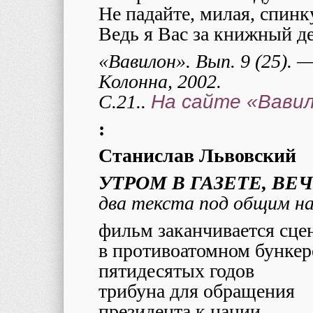
Не падайте, милая, спинк
Ведь я Вас за книжный д
«Вавилон». Вып. 9 (25).
Колонна, 2002.
С.21..
На сайте «Вави
:
Станислав Львовский
УТРОМ В ГАЗЕТЕ, ВЕ
два текста под общим на
фильм заканчивается сце
в противоатомном бункер
пятидесятых годов
трибуна для обращения
президента к нации