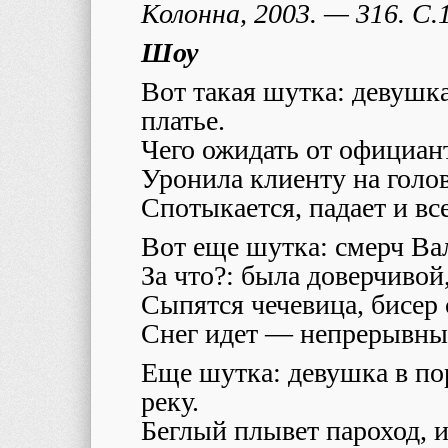
Колонна, 2003. — 316. С.
Шоу
Вот такая шутка: девушк
платье.
Чего ожидать от официант
Уронила клиенту на голо
Спотыкается, падает и вс
Вот еще шутка: смерч Ва
За что?: была доверчивой,
Сыпятся чечевица, бисер 
Снег идет — непрерывны
Еще шутка: девушка в по
реку.
Беглый плывет пароход, и