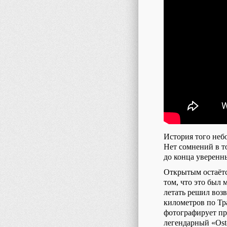
История того неб
Нет сомнений в то
до конца уверенн
Открытым остаётся
том, что это был 
летать решил воз
километров по Тра
фотографирует пр
легендарный «Ost-