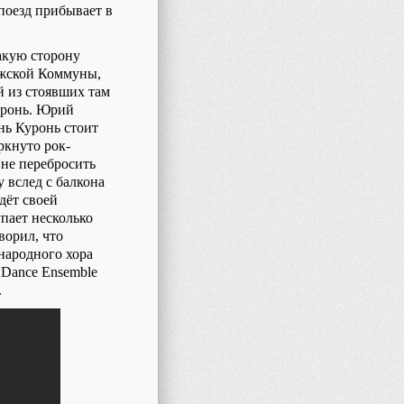
 поезд прибывает в
акую сторону
ижской Коммуны,
й из стоявших там
уронь. Юрий
нь Куронь стоит
ркнуто рок-
«не перебросить
 вслед с балкона
дёт своей
пает несколько
ворил, что
 народного хора
Dance
Ensemble
.