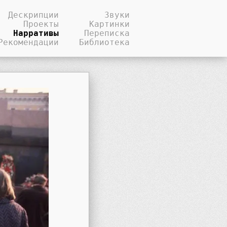
Дескрипции
Звуки
Проекты
Картинки
Нарративы
Переписка
Рекомендации
Библиотека