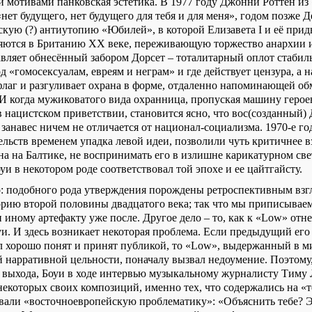
 мотивами панковская эстетика. В 1977 году Джонни Роттен из 
нет будущего, нет будущего для тебя и для меня», годом позже 
скую (?) антиутопию «Юбилей», в которой Елизавета
I
и её прид
яются в Британию
XX
веке, переживающую торжество анархии и
вляет обнесённый забором Дорсет – тоталитарный оплот стабиль
д «гомосексуалам, евреям и неграм» и где действует цензура, а
флаг и разгуливает охрана в форме, отдаленно напоминающей о
 И когда мужиковатого вида охранница, пропуская машину герое
в нацистском приветствии, становится ясно, что вос(созданный)
занавес ничем не отличается от национал-социализма. 1970-е го
ельств временем упадка левой идеи, позволили чуть критичнее в
на на Балтике, не воспринимать его в излишне карикатурном св
оуи в некотором роде соответствовал той эпохе и ее цайтгайсту.
: подобного рода утверждения порождены ретроспективным взг
рию второй половины двадцатого века; так что мы приписывае
 иному артефакту уже после. Другое дело – то, как к «
Low
» отн
и. И здесь возникает некоторая проблема. Если предыдущий его
л хорошо понят и принят публикой, то «
Low
», выдержанный в м
 нарративной цельности, поначалу вызвал недоумение. Поэтому,
о выхода, Боуи в ходе интервью музыкальному журналисту Тиму
некоторых своих композиций, именно тех, что содержались на «
ивали «восточноевропейскую проблематику»: «Объяснить тебе? Э