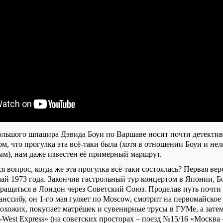
ольшого шпацира Дэвида Боуи по Варшаве носит почти детектив
м, что прогулка эта всё-таки была (хотя в отношении Боуи и нел
ым), нам даже известен её примерный маршрут.
 вопрос, когда же эта прогулка всё-таки состоялась? Первая вер
май 1973 года. Закончив гастрольный тур концертом в Японии, Бо
вращаться в Лондон через Советский Союз. Проделав путь почти 
нссибу, он 1-го мая гуляет по Moscow, смотрит на первомайское
охожих, покупает матрёшек и сувенирные трусы в ГУМе, а затем
West Express» (на советских просторах – поезд №15/16 «Москва 