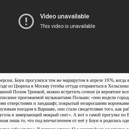
ерсии, Боуи прогулялся тем же маршрутом в апреле 1976, когда 
езде из Цюриха в Москву (чтобы оттуда отправиться в Хельсинк
анной Полом Тринкой, можно встретить сочное (и вероятнее все
писание проезжаемой музыкантами Польши: «они видели города
ми отверстиями и ландшафт, покрытый незаросшими воронками
узовым поездом в Варшаве, они стали свидетелями того, как ра
уголь в замерзающий мокрый снег». А вот о самой прогулке по
ная лишь то, что под впечатлением от неё у Боуи и родилась од