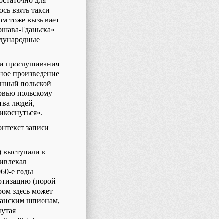
остаточно для
сь взять такси
дом тоже вызывает
ршава-Гданьска»
ждународные
 и прослушивания
ьное произведение
ённый польской
ервью польскому
тва людей,
рикоснуться».
онтекст записи
) выступали в
ривлекал
960-е годы
зотизацию (порой
ром здесь может
лбанским шпионам,
нутая