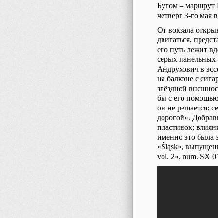
Бугом – маршрут 
четверг 3-го мая 
От вокзала откры
двигаться, предс
его путь лежит в
серых панельных 
Андрухович в эссе
на балконе с сига
звёздной внешност
бы с его помощью 
он не решается: с
дорогой». Добрав
пластинок; влиян
именно это была з
«Śląsk», выпуще
vol
. 2»,
num
.
SX
01