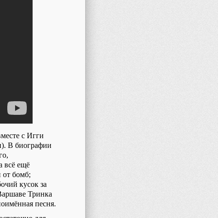
вместе с Игги
и). В биографии
го,
 всё ещё
 от бомб;
бочий кусок за
 Варшаве Тринка
ноимённая песня.