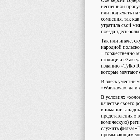
Обе версии содерж
неспешной прогул
или подъехать на 
сомнения, так ка
утратила свой ме
поезда здесь боль
Так или иначе, с
народной польско
– торжественно-
столице и её акт
изданию «
Tylko
R
которые мечтают о
И здесь уместным
«Warszawa», да и
В условиях «холо
качестве своего 
внимание западны
представления о 
комическую) реги
служить фильм «
промывающим мозг