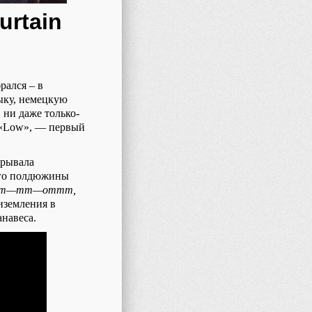
urtain
рался – в
ыку, немецкую
, ни даже только-
«
Low
», — первый
крывала
его полдюжины
m
—
mm
—
ommm
,
риземления в
анавеса.