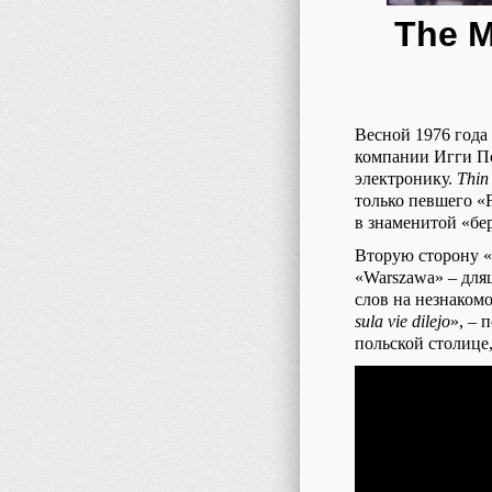
The M
Весной 1976 года 
компании Игги По
электронику.
Thin
только певшего «
в знаменитой «бе
Вторую сторону «
«Warszawa» – для
слов на незнаком
sula
vie
dilejo
», – 
польской столице,