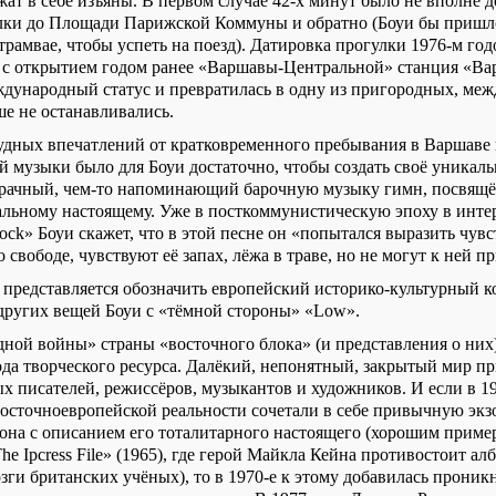
ат в себе изъяны. В первом случае 42-х минут было не вполне д
ки до Площади Парижской Коммуны и обратно (Боуи бы пришло
трамвае, чтобы успеть на поезд). Датировка прогулки 1976-м го
к с открытием годом ранее «Варшавы-Центральной» станция «Ва
ждународный статус и превратилась в одну из пригородных, ме
ше не останавливались.
кудных впечатлений от кратковременного пребывания в Варшаве
й музыки было для Боуи достаточно, чтобы создать своё уникал
мрачный, чем-то напоминающий барочную музыку гимн, посвящ
уальному настоящему. Уже в посткоммунистическую эпоху в инт
ock
» Боуи скажет, что в этой песне он «попытался выразить чувс
 свободе, чувствуют её запах, лёжа в траве, но не могут к ней п
 представляется обозначить европейский историко-культурный к
 других вещей Боуи с «тёмной стороны» «
Low
».
дной войны» страны «восточного блока» (и представления о них
рода творческого ресурса. Далёкий, непонятный, закрытый мир п
х писателей, режиссёров, музыкантов и художников. И если в 1
восточноевропейской реальности сочетали в себе привычную эк
она с описанием его тоталитарного настоящего (хорошим приме
The
Ipcress
File
» (1965), где герой Майкла Кейна противостоит а
и британских учёных), то в 1970-е к этому добавилась проник