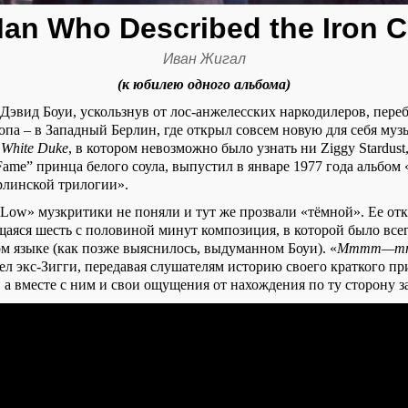
an Who Described the Iron C
Иван Жигал
(
к юбилею одного альбома
)
Дэвид Боуи, ускользнув от лос-анжелесских наркодилеров, переб
па – в Западный Берлин, где открыл совсем новую для себя муз
 White Duke
, в котором невозможно было узнать ни
Ziggy
Stardust
Fame
” принца белого соула, выпустил в январе 1977 года альбом 
рлинской трилогии».
Low
» музкритики не поняли и тут же прозвали «тёмной». Ее от
щаяся шесть с половиной минут композиция, в которой было вс
ом языке (как позже выяснилось, выдуманном Боуи). «
Mmmm
—
m
пел экс-Зигги, передавая слушателям историю своего краткого п
 а вместе с ним и свои ощущения от нахождения по ту сторону з