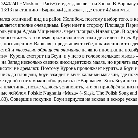
D240/241 «
Moskau
–
Paris
») и едет дальше – на Запад. В Варшаву
в 13:13 на станцию «Варшава-Гданьска», где стоит 42 минуты.
вался отличный вид на район Жолибож, поэтому выбор того, в к
тавляется вполне очевидным. Боуи идёт в сторону Площади Пар
доль улицы Адама Мицкевича, через площадь Инвалидов. В одно
многоэтажек в то время проживал известный диссидент Яцек К
, посвящённом Варшаве, представляет себе, как именно в тот де
ретой и «
невольно обращает внимание
на явно иностранца подчё
и». Куронь смотрит на Боуи, и у него в голове мелькает мысль 
на Запад несколько свежих диссидентских маляв, но кричать ему
ексоты не дремлют. Поэтому Куронь продолжает курить, а Боуи и
шись до площади, Боуи заходит в музыкальный магазин, где поку
ие одной и них можно обнаружить в «Варшаве». Хоть Боуи не го
а пластинка, позже удалось установить, что он приобрёл записи
нные лейблом
Polskie
Nagrania
«
Muza
» («Ś
l
ą
sk
.
The
Polish
Song
and
83). Совершив покупки, Боуи вернулся на вокзал и вскоре уехал