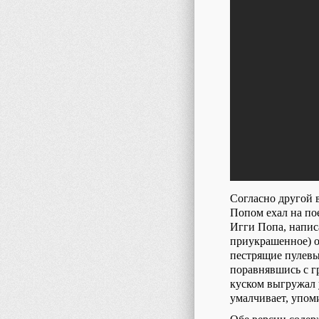
Согласно другой в
Попом ехал на по
Игги Попа, напис
приукрашенное) о
пестрящие пулевы
поравнявшись с гр
куском выгружал 
умалчивает, упоми