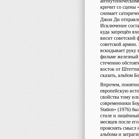
антиутопическими
кричит со сцены «
снимает сатириче
Джон Ди отправл
Исключение соста
куда запрещён вхо
висит советский 
советской армии.
вскидывает руку 
фильме железный 
стечению обстоят
восток от Штетти
сказать, альбом Б
Впрочем, понятно
европейскую исто
свойства тому или
современники Боу
Station
» (1976) бы
стиле и лишённый
месяцев после ег
прояснять смысл 
альбома и затраг