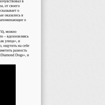
почувствовал в
а, от своего
ссказывает о
рые оказались в
 напоминающие о
74), можно
ло – вдохновляясь
ак улица», и
, ощутить на себе
аметить разность
«
Diamond
Dogs
», и