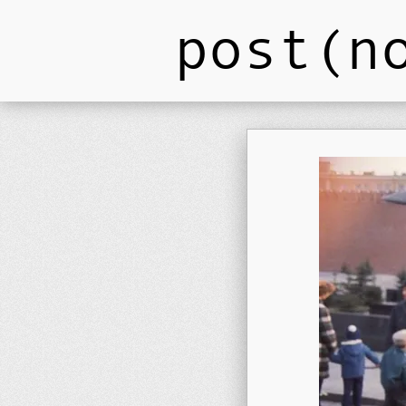
post(n