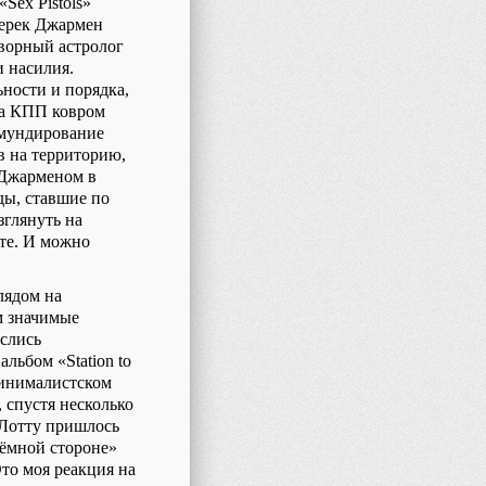
«
Sex
Pistols
»
Дерек Джармен
ворный астролог
 насилия.
ности и порядка,
 на КПП ковром
бмундирование
в на территорию,
 Джарменом в
ды, ставшие по
зглянуть на
ете. И можно
лядом на
м значимые
еслись
 альбом «
Station
to
инималистском
 спустя несколько
 Лотту пришлось
тёмной стороне»
то моя реакция на