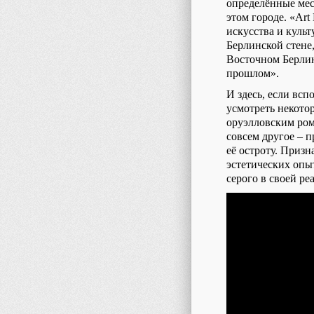
определённые мес
этом городе. «
Art
искусства и куль
Берлинской стене,
Восточном Берлин
прошлом».
И здесь, если вс
усмотреть некото
оруэлловским ром
совсем другое – 
её остроту. Приз
эстетических опыт
серого в своей ре