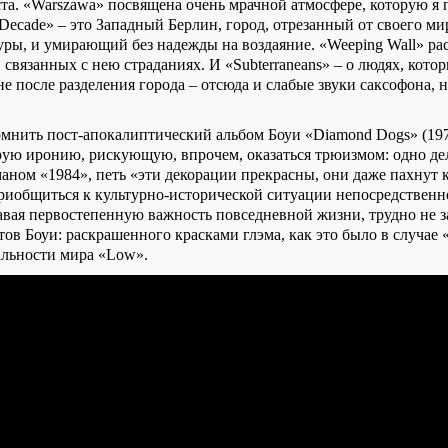
та. «Warszawa» посвящена очень мрачной атмосфере, которую я 
Decade
» – это Западный Берлин, город, отрезанный от своего мир
туры, и умирающий без надежды на воздаяние. «Weeping Wall» ра
 связанных с нею страданиях. И «
Subterraneans
» – о людях, кото
е после разделения города – отсюда и слабые звуки саксофона,
помнить пост-апокалиптический альбом Боуи «
Diamond
Dogs
» (19
рую иронию, рискующую, впрочем, оказаться трюизмом: одно де
аном «1984», петь «эти декорации прекрасны, они даже пахнут к
приобщиться к культурно-исторической ситуации непосредственно
навая первостепенную важность повседневной жизни, трудно не з
ов Боуи: раскрашенного красками глэма, как это было в случае 
альности мира «
Low
».