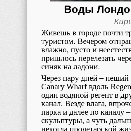
Воды Лондо
Кир
Живешь в городе почти тр
туристом. Вечером отправ
влажно, пусто и неестест
пришлось перелезать чере
синяк на ладони.
Через пару дней – пеший 
Canary Wharf вдоль Regen
один водяной регент в дру
канал. Везде влага, впро
парка и далее по каналу 
скульптуры, а чуть даль
некогда пролетарской жи