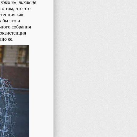
оконе», никак не
 о том, что это
стенция как
к бы это и
ьного собрания
 экзистенция
но ее.