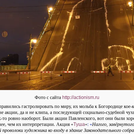
Фото с сайта
http://actionism.ru
равились гастролировать по миру, их мольба к Богородице кое-к
не акции, да и не клипа, а последующей социально-судебной чух
к-то ровно наоборот. Были акции Павленского, вот они были хо
нее, чем их интерпретации. Акция «
Туша
«
: «
Нагого, завёрнутог
й проволоки художника ко входу в здание Законодательного собр