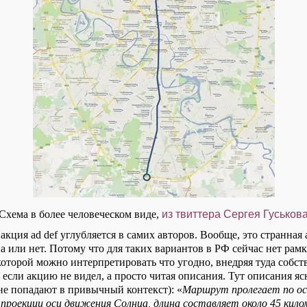
Схема в более человеческом виде,
из твиттера Сергея Гуськов
 акция ad def углубляется в самих авторов. Вообще, это странная 
на или нет. Потому что для таких вариантов в РФ сейчас нет рамк
 которой можно интерпретировать что угодно, внедряя туда собс
если акцию не видел, а просто читая описания. Тут описания яс
 не попадают в привычный контекст): «
Маршрут пролегает по ос
 проекции оси движения Солнца, длина составляет около 45 кил