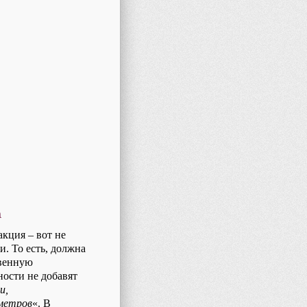
а
акция – вот не
и. То есть, должна
твенную
ности не добавят
и,
ометров
«. В