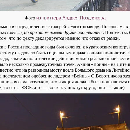
Фото
из твиттера Андрея Позднякова
мана в сотрудничестве с галерей «Электрозавод». По словам авт
ого смысла, но при этом имеет другие подтексты
«. Подтексты, 
том, что по факту декларируется именно что отказ от рамки.
иск в России последние годы был склонен к кураторским констру
у этому следовало быть социальным и даже социально-политиче
 надо, какие ж политические действия можно реально произвести 
 было несколько промежуточных точек. Акция «Войны» на Литей
вестно что на разводном мосту возле Большого дома на Литейно
 последствием одобрение лидером «Войны» О.Воротникова захв
анно – весьма возможно, что и акция должна была понравиться 
 то есть – ФСБ: а то — вот как у них тут круто, они — такие).