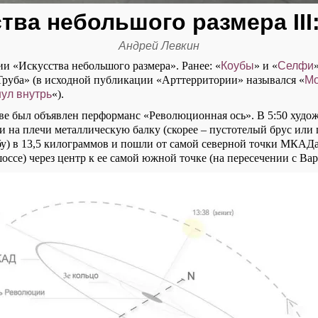
тва небольшого размера III
Андрей Левкин
и «Искусства небольшого размера». Ранее: «
Коубы
» и «
Селфи
Труба» (в исходной публикации «Арттерритории» назывался «
Мо
ул внутрь
«).
кве был объявлен перформанс «Революционная ось». В 5:50 худо
и на плечи металлическую балку (скорее – пустотелый брус или
бу) в 13,5 килограммов и пошли от самой северной точки МКАДа
оссе) через центр к ее самой южной точке (на пересечении с Ва