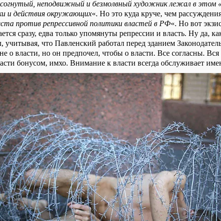
согнутый, неподвижный и безмолвный художник лежал в этом «к
ики и действия окружающих
«. Но это куда круче, чем рассуждения
ста против репрессивной политики властей в РФ
«. Но вот экзи
ется сразу, едва только упомянуты репрессии и власть. Ну да, ка
л, учитывая, что Павленский работал перед зданием Законодател
е о власти, но он предпочел, чтобы о власти. Все согласны. Вся
асти бонусом, имхо. Внимание к власти всегда обслуживает имен