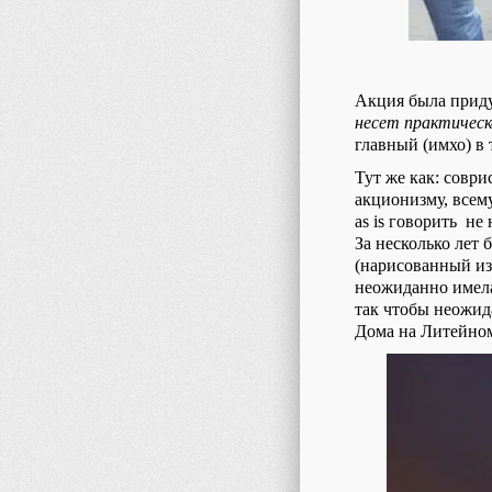
Акция была приду
несет практическ
главный (имхо) в 
Тут же как: совр
акционизму, всем
as is говорить не
За несколько лет
(нарисованный из
неожиданно имела
так чтобы неожид
Дома на Литейном,