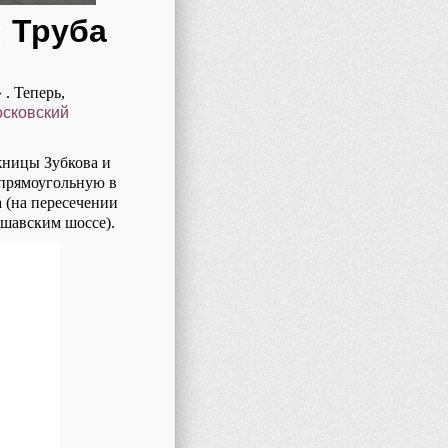
: Труба
» . Теперь,
сковский
жницы Зубкова и
 прямоугольную в
 (на пересечении
ршавским шоссе).