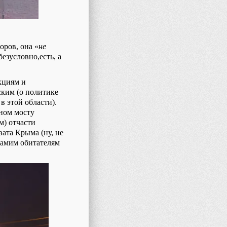
оров, она «
не
безусловно,есть, а
кциям и
ским (о политике
в этой области).
ном мосту
м) отчасти
ата Крыма (ну, не
самим обитателям