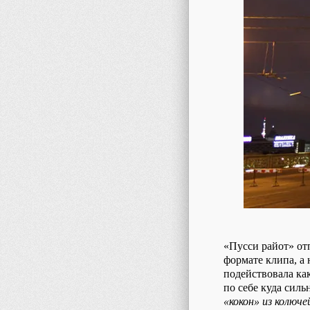
«Пусси райот» отп
формате клипа, а 
подействовала ка
по себе куда силь
«кокон» из колюче