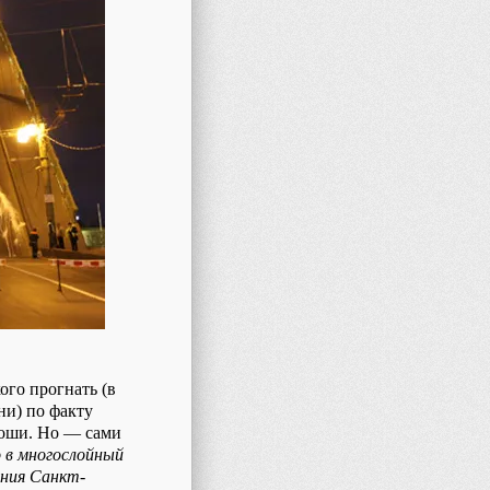
ого прогнать (в
ни) по факту
роши. Но ― сами
о в многослойный
ания Санкт-