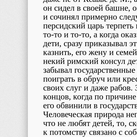
он сидел в своей башне,
и сочинял примерно след
персидский царь терпеть 
то-то и то-то, а когда ок
дети, сразу приказывал эт
казнить, его жену и семей
некий римский консул дет
забывал государственные
поиграть в обруч или кр
своих слуг и даже рабов. 
концов, когда по причин
его обвинили в государст
Человеческая природа неп
что не любят детей, то, с
к потомству связано с со