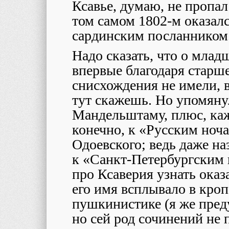
Ксавье, думаю, не пропал
том самом 1802-м оказал
сардинским посланником.
Надо сказать, что о млад
впервые благодаря старш
снисхождения не имели, 
тут скажешь. Но упомяну
Мандельштаму, плюс, каж
конечно, к «Русским ноч
Одоевского; ведь даже на
к «Санкт-Петербургским 
про Ксаверия узнать оказ
его имя всплывало в кро
пушкинистике (я же пред
но сей род сочинений не п