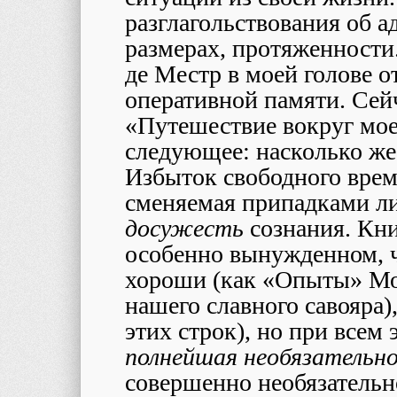
разглагольствования об ад
размерах, протяженности.
де Местр в моей голове о
оперативной памяти. Сейч
«Путешествие вокруг мое
следующее: насколько же, 
Избыток свободного време
сменяемая припадками ли
досужесть
сознания. Кни
особенно вынужденном, ч
хороши (как «Опыты» Мон
нашего славного савояра)
этих строк), но при всем 
полнейшая необязательн
совершенно необязательн