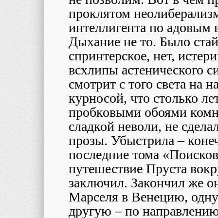
проклятом неолиберализм
интеллигента по адовым 
Дыхание не то. Было стай
спринтерское, нет, исте
всхлипы астенического с
смотрит с того света на н
курносой, что столько ле
пробковыми обоями комн
сладкой неволи, не сдел
прозы. Убыстрила – конеч
последние тома «Поисков
путешествие Пруста вокру
заключил. Закончил же о
Марселя в Венецию, одну ч
другую – по направлению