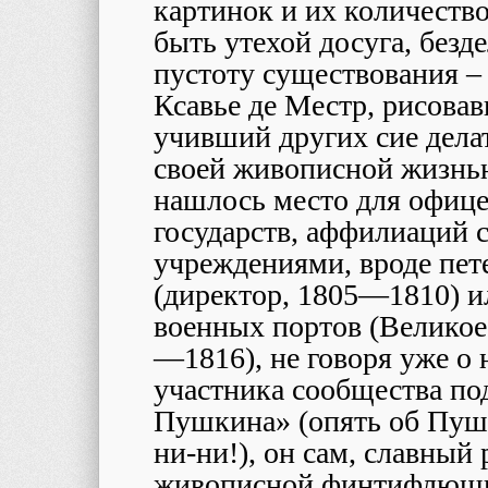
картинок и их количество
быть утехой досуга, безд
пустоту существования – 
Ксавье де Местр, рисова
учивший других сие делат
своей живописной жизнью
нашлось место для офице
государств, аффилиаций 
учреждениями, вроде пет
(директор, 1805—1810) 
военных портов (Великое
—1816), не говоря уже о
участника сообщества по
Пушкина» (опять об Пушк
ни-ни!), он сам, славный
живописной финтифлюшк