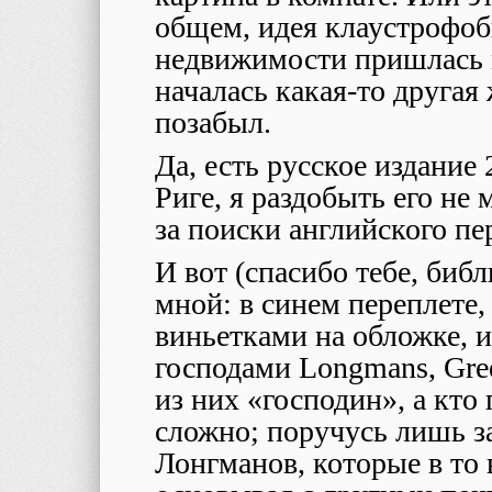
общем, идея клаустрофоб
недвижимости пришлась м
началась какая-то другая 
позабыл.
Да, есть русское издание 
Риге, я раздобыть его не 
за поиски английского пе
И вот (спасибо тебе, биб
мной: в синем переплете
виньетками на обложке, и
господами Longmans, Gree
из них «господин», а кто
сложно; поручусь лишь з
Лонгманов, которые в то 