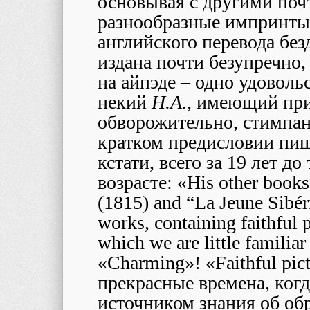
основывая с другими по
разнообразные импринты,
английского перевода без
издана почти безупречно,
на айпэде – одно удоволь
некий
H
.
A
.
, имеющий пр
обворожительно, стимпан
кратком предисловии пиш
кстати, всего за 19 лет д
возрасте: «His other books
(1815) and “La Jeune Sibér
works, containing faithful 
which we are little familiar
«Charming»! «Faithful pict
прекрасные времена, ког
источником знания об об