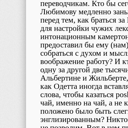
переводчикам. Кто бы се
Любимову медленно заныр
перед тем, как браться за
для настройки чужих лек
интонационным камертон
предоставил бы ему (нам)
собраться с духом и мыс
воображение работу? И кт
одну за другой две тысяч
Альбертине и Жильберте, 
как Одетта иногда вставл
слова, чтобы казаться pos
чай, именно на чай, а не
положено было быть слегк
энглизированным? Никто 
не позволим. Вот в чем п