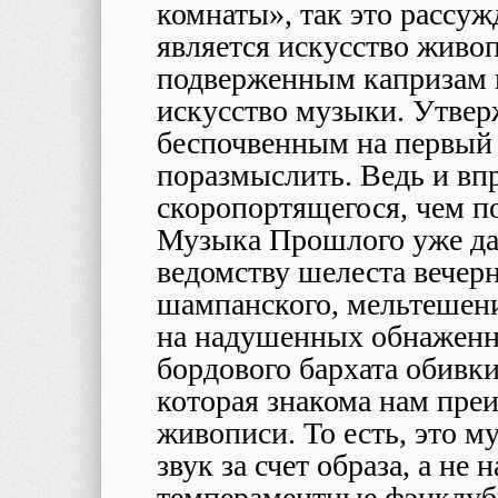
комнаты», так это рассуж
является искусство живо
подверженным капризам в
искусство музыки. Утве
беспочвенным на первый в
поразмыслить. Ведь и впр
скоропортящегося, чем п
Музыка Прошлого уже да
ведомству шелеста вечерн
шампанского, мельтешени
на надушенных обнаженн
бордового бархата обивк
которая знакома нам пре
живописи. То есть, это му
звук за счет образа, а не
темпераментные фэнклуб