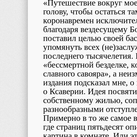
«Путешествие вокруг мо
голову, чтобы остаться т
коронавремен исключител
благодаря вездесущему Бо
поставил целью своей ба
упомянуть всех (не)засл
последнего тысячелетия. 
«бессмертной безделке, 
славного савояра», а не
издания подсказал мне, о 
о Ксаверии. Идея посвят
собственному жилью, со
разнообразными отступле
Примерно в то же самое в
где страниц пятьдесят оп
картина в комнате. Или 