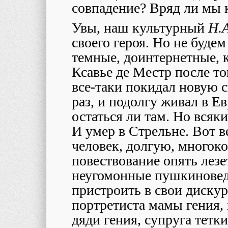
совпадение? Вряд ли мы к
Увы, наш культурный
H
.
своего героя. Но не будем
темные, доинтернетные, к
Ксавье де Местр после то
все-таки покидал новую с
раз, и подолгу живал в Е
остаться ли там. Но всяк
И умер в Стрельне. Вот 
человек, долгую, многоко
повествование опять лезе
неугомонные пушкиновед
пристроить в свои дискур
портретиста мамы гения,
дяди гения, супруга тетки