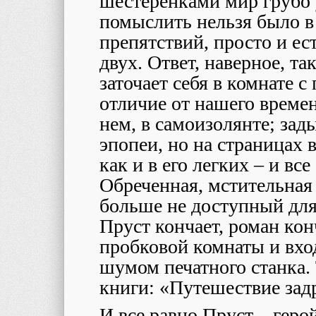
шестеренками мир грубо у
помыслить нельзя было в 
препятствий, просто и ес
двух. Ответ, наверное, т
заточает себя в комнате 
отличие от нашего времени
нем, в самоизолянте; зад
эпопеи, но на страницах 
как и в его легких – и вс
Обреченная, мстительная
больше не доступный для 
Пруст кончает, роман кон
пробковой комнаты и вход
шумом печатного станка. 
книги: «Путешествие зад
И все равно Пруст – геро