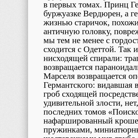
в первых томах. Принц Г
буржуазке Вердюрен, а г
жизнью старичок, похожи
античную головку, повр
мы тем не менее с гордо
сходится с Одеттой. Так и
нисходящей спирали: тра
возвращается параноидал
Марселя возвращается оп
Германтского: видавшая 
гроб сходящей посредств
удивительной злости, нет,
последних томов «Поиско
нафаршированный кроше
пружинками, миниатюрн