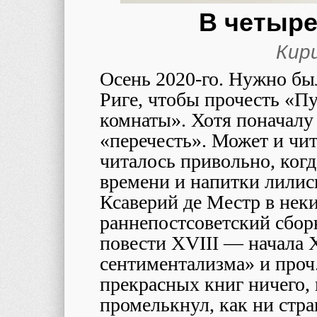
В четыре
Кир
Осень 2020-го. Нужно бы
Риге, чтобы прочесть «П
комнаты». Хотя поначалу 
«перечесть». Может и чита
читалось привольно, ког
времени и напитки лились
Ксаверий де Местр в нек
раннепостсоветский сбор
повести XVIII — начала 
сентиментализма» и проч.
прекрасных книг ничего,
промелькнул, как ни стра