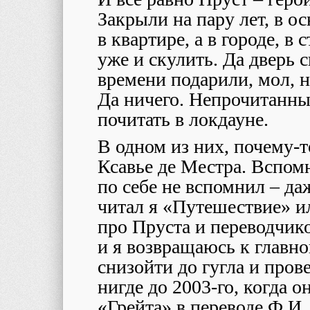
Закрыли на пару лет, в ос
в квартире, а в городе, в 
уже и скулить. Да дверь 
времени подарили, мол, н
Да ничего. Непрочитанные
почитать в локдауне.
В одном из них, почему-то
Ксавье де Местра. Вспомн
по себе не вспомнил – да
читал я «Путешествие» ил
про Пруста и переводчико
и я возвращаюсь к главн
снизойти до гугла и пров
нигде до 2003-го, когда о
«Грейта» в переводе Ф.И