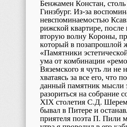
Бенжамен Констан, стол
Гинзбург. Из-за воспомин
невспоминаемостью Ксавь
рижской квартире, после
вторую волну Короны, пр
который в позапрошлой ж
«Памятники эстетической
ума от комбинации «ремо
Вяземского я чуть ли не 
хватаясь за все его, что п
данный памятник мысли 
разориться на собрание 
XIX столетия С.Д. Шерем
бывал в Питере и останав
приятеля поэта П. Пили 
утра я проводил в его каб