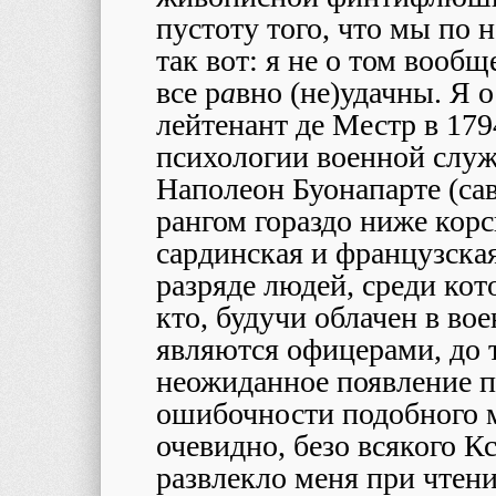
пустоту того, что мы по 
так вот: я не о том вооб
все р
а
вно (не)удачны. Я о
лейтенант де Местр в 179
психологии военной служ
Наполеон Буонапарте (сав
рангом гораздо ниже корс
сардинская и французска
разряде людей, среди кот
кто, будучи облачен в во
являются офицерами, до т
неожиданное появление п
ошибочности подобного м
очевидно, безо всякого К
развлекло меня при чтен