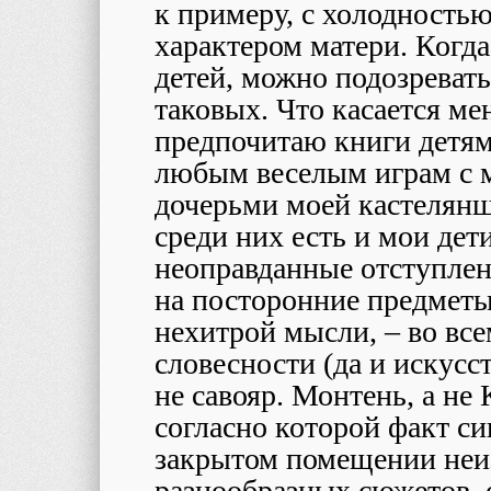
к примеру, с холодность
характером матери. Когда
детей, можно подозревать
таковых. Что касается мен
предпочитаю книги детям
любым веселым играм с 
дочерьми моей кастелянш
среди них есть и мои дети
неоправданные отступлен
на посторонние предметы,
нехитрой мысли, – во вс
словесности (да и искусс
не савояр. Монтень, а не
согласно которой факт с
закрытом помещении неи
разнообразных сюжетов, 