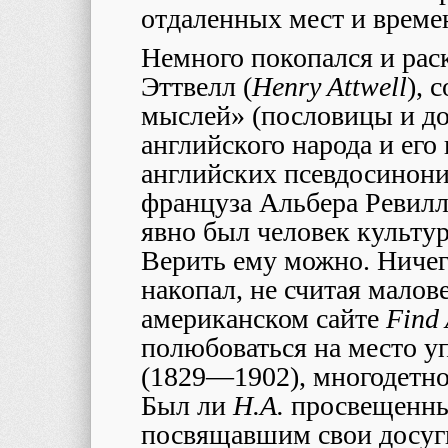
отдаленных мест и врем
Немного покопался и ра
Эттвелл (
Henry Attwell
), 
мыслей» (пословицы и д
английского народа и его 
английских псевдосинони
француза Альбера Ревилля
явно был человек культу
Верить ему можно. Ничег
накопал, не считая малове
американском сайте
Find
полюбоваться на место у
(1829—1902), многодетно
Был ли
H.A.
просвещенны
посвящавшим свои досуг