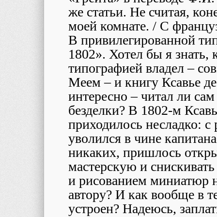
же статьи. Не считая, кон
моей комнате. / С францу
В привилегированной тип
1802». Хотел бы я знать,
типографией владел – сов
Меем – и книгу Ксавье де
интересно – читал ли сам
безделки? В 1802-м Ксавь
приходилось несладко: с
уволился в чине капитана
никаких, пришлось откр
мастерскую и снискиват
и рисованием миниатюр н
автору? И как вообще в т
устроен? Надеюсь, заплат