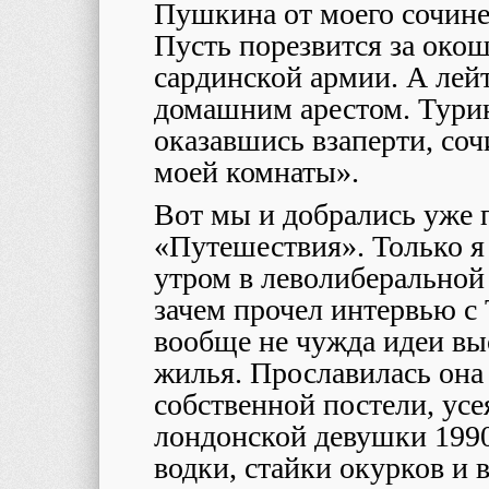
Пушкина от моего сочине
Пусть порезвится за око
сардинской армии. А лей
домашним арестом. Турин.
оказавшись взаперти, со
моей комнаты».
Вот мы и добрались уже 
«Путешествия». Только я 
утром в леволиберальной
зачем прочел интервью с
вообще не чужда идеи вы
жилья. Прославилась она
собственной постели, ус
лондонской девушки 1990
водки, стайки окурков и в