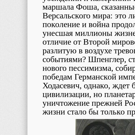
маршала Фоша, сказанны
Версальского мира: это 
поколение и война продо
унесшая миллионы жизней
отличие от Второй миров
разлитую в воздухе трев
событиями? Шпенглер, с
нового пессимизма, соби
победам Германской импе
Ходасевич, однако, ждет 
цивилизации, но планета
уничтожение прежней Рос
жизни стало бы только п