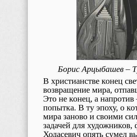
Борис Арцыбашев – Т
В христианстве конец све
возвращение мира, отпавш
Это не конец, а напротив 
попытка. В ту эпоху, о к
мира заново и своими си
задачей для художников,
Ходасевич опять сумел вы