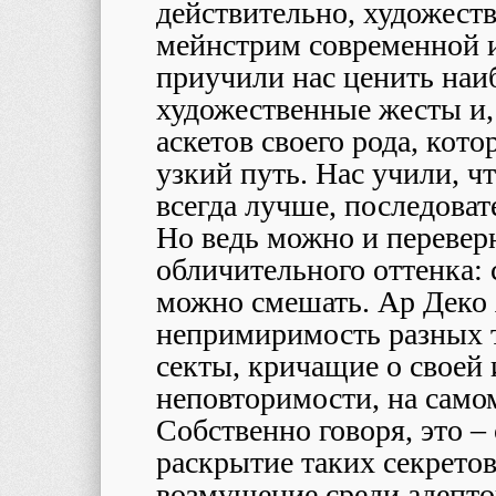
действительно, художест
мейнстрим современной 
приучили нас ценить наи
художественные жесты и, 
аскетов своего рода, кот
узкий путь. Нас учили, ч
всегда лучше, последоват
Но ведь можно и переверн
обличительного оттенка: 
можно смешать. Ар Деко 
непримиримость разных 
секты, кричащие о своей
неповторимости, на само
Собственно говоря, это –
раскрытие таких секретов
возмущение среди адепто