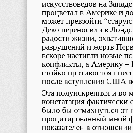
искусствоведов на Западе 
процветал в Америке и до
может превзойти “старую
Деко переносили в Лонд
радости жизни, охвативш
разрушений и жертв Перв
вскоре настигли новые п
конфликты, а Америку – 
стойко противостоял пес
после вступления США в
Эта полуискренняя и во м
констатация фактически о
было бы отмахнуться от 
процитированный мной ф
показателен в отношении