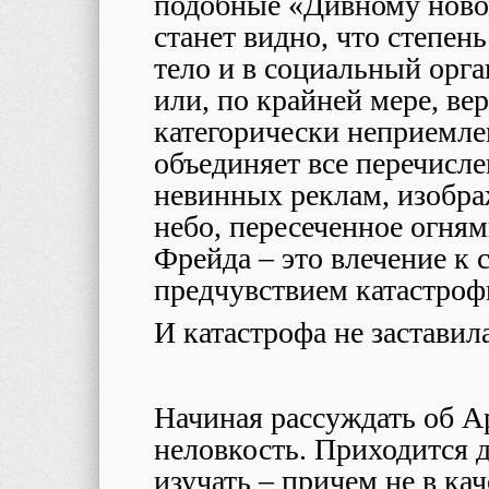
подобные «Дивному ново
станет видно, что степен
тело и в социальный орг
или, по крайней мере, вер
категорически неприемлем
объединяет все перечисле
невинных реклам, изобра
небо, пересеченное огням
Фрейда – это влечение к 
предчувствием катастроф
И катастрофа не заставила
Начиная рассуждать об 
неловкость. Приходится д
изучать – причем не в кач