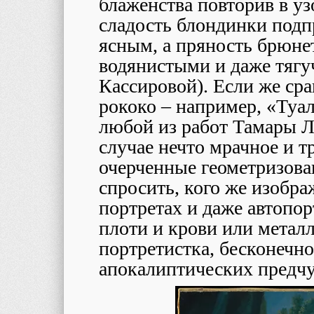
блаженства повторив в уз
сладость блондинки подп
ясным, а пряность брюне
водянистыми и даже тягу
Кассировой). Если же ср
рококо – например, «Туа
любой из работ Тамары 
случае нечто мрачное и т
очерченные геометризова
спросить, кого же изобра
портретах и даже автопор
плоти и крови или металл
портретистка, бесконечно
апокалиптических предчу