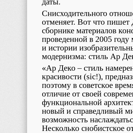
даты.
Снисходительного отноше
отменяет. Вот что пише
сборнике материалов кон
проведенной в 2005 году
и истории изобразительн
модернизма: стиль Ар Дек
«Ар Деко – стиль намере
красивости (
sic
!), предна
поэтому в советское врем
отличие от своей совреме
функциональной архитект
новый и справедливый ми
возможность наслаждатьс
Несколько снобистское о