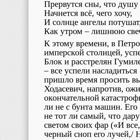
Прервутся сны, что душу
Начнется всё, чего хочу,
И солнце ангелы потушат
Как утром – лишнюю све
К этому времени, в Петр
имперской столицей, усп
Блок и расстрелян Гумиле
– все успели насладитьс
пришло время просить вы
Ходасевич, напротив, ожи
окончательной катастрофы
ли не с бунта машин. Ег
не тот ли самый, что да
светом своих фар («И все,
черный сноп его лучей,/ 