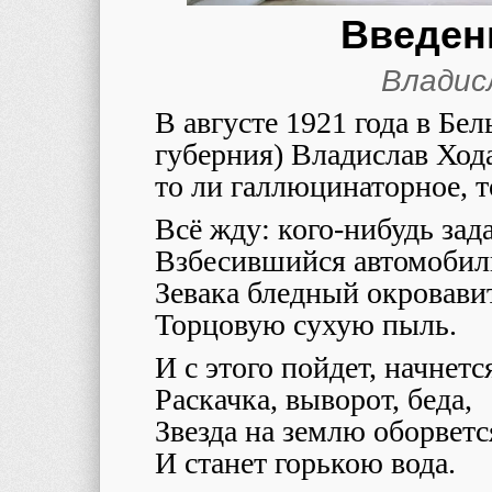
Введен
Владис
В августе 1921 года в Бе
губерния) Владислав Ход
то ли галлюцинаторное, т
Всё жду: кого-нибудь зад
Взбесившийся автомобил
Зевака бледный окровави
Торцовую сухую пыль.
И с этого пойдет, начнетс
Раскачка, выворот, беда,
Звезда на землю оборветс
И станет горькою вода.