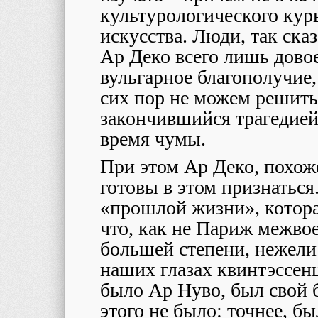
культурологического курь
искусства. Люди, так ска
Ар Деко всего лишь дово
вульгарное благополучие
сих пор не можем решить
закончившийся трагедией
время чумы.
При этом Ар Деко, похоже
готовы в этом признаться
«прошлой жизни», котора
что, как не Париж межвое
большей степени, нежели
наших глазах квинтэссен
было Ар Нуво, был свой б
этого не было: точнее, бы