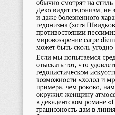
обычно смотрят на стиль
Деко видят гедонизм, не 
и даже болезненного хара
гедонизма (хотя Швидковс
противостоянии пессимизм
мировоззрение
carpe
diem
может быть сколь угодно 
Если мы попытаемся сред
отыскать тот, что удовле
гедонистическом искусст
возможности «холод и мр
примера, чем рококо, на
окружил женщину атмосф
в декадентском романе «
грациозность дам в лини