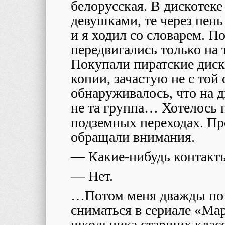
белорусская. В дискотек
девушками, те через пень
и я ходил со словарем. П
передвигались только на т
Покупали пиратские диск
копии, зачастую не с то
обнаруживалось, что на ди
не та группа… Хотелось 
подземных переходах. Пр
обращали внимания.
— Какие-нибудь контакт
— Нет.
…Потом меня дважды по 
сниматься в сериале «Ма
школьника старших класс