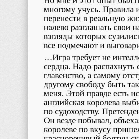
Но мне и этот опыт был п
многому учусь. Правила и
перенести в реальную жи
налево разглашать свои н
взгляды которых сузилис
все подмечают и выговар
…Игра требует не интелл
сердца. Надо распахнуть 
главенство, а самому отст
другому свободу быть так
меня. Этой правде есть и
английская королева выб
по судоходству. Претенде
Он везде побывал, объеха
королеве по вкусу пришел
красноречивый болтун-ск