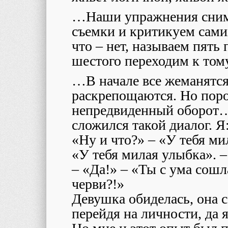
…Наши упражнения сним
съемки и критикуем самих
что – нет, называем пять
шестого переходим к тому
…В начале все жеманятся,
раскрепощаются. Но пор
непредвиденный оборот…
сложился такой диалог. Я
«Ну и что?» – «У тебя ми
«У тебя милая улыбка». – 
– «Да!» – «Ты с ума сошл
черви?!»
Девушка обиделась, она 
перейдя на личности, да я