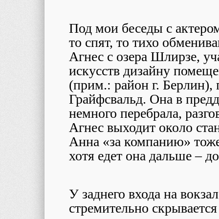
Под мои беседы с актеро
то спят, то тихо обмени
Агнес с озера Шлирзе, у
искусств дизайну помеще
(прим.: район г. Берлин),
Грайфсвальд. Она в пред
немного перебрала, разго
Агнес выходит около ста
Анна «за компанию» тоже 
хотя едет она дальше – до
У заднего входа на вокза
стремительно скрывается 