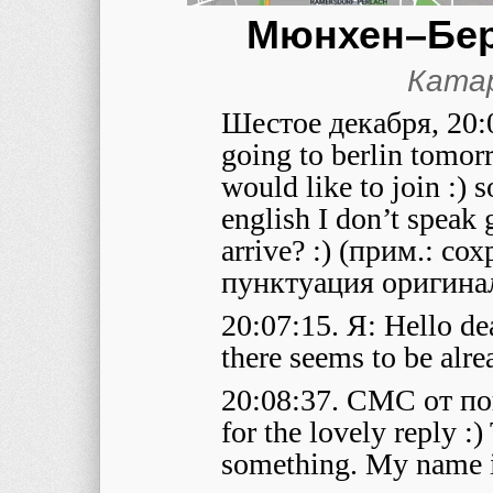
Мюнхен–Бер
Ката
Шестое декабря, 20:0
going to berlin tomor
would like to join :) 
english I don’t speak
arrive? :) (прим.: с
пунктуация оригина
20:07:15. Я: Hello de
there seems to be alre
20:08:37. СМС от по
for the lovely reply :)
something. My name is