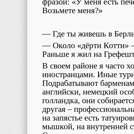
фразой: «У меня есть печ
Возьмете меня?»
— Где ты живешь в Берл
— Около «дёрти Котти» —
Раньше я жил на Грефешт
В своем районе я часто х
иностранцами. Иные тури
Подрабатывают барменами
английски, немецкий особ
голландка, они собираетс
другая – профессиональн
на запястье есть татуиров
мышкой, на внутренней с