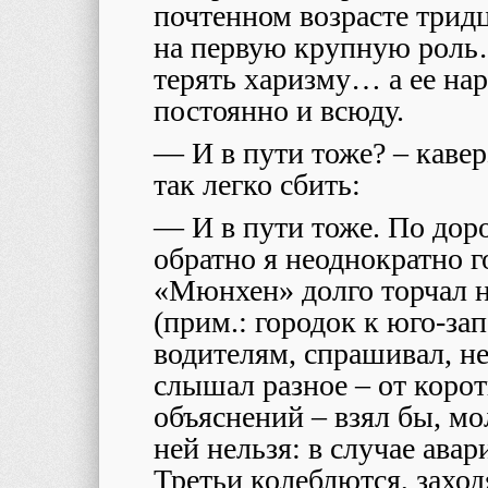
почтенном возрасте трид
на первую крупную роль…
терять харизму… а ее на
постоянно и всюду.
— И в пути тоже? – кавер
так легко сбить:
— И в пути тоже. По дор
обратно я неоднократно г
«Мюнхен» долго торчал н
(прим.: городок к юго-за
водителям, спрашивал, не
слышал разное – от коро
объяснений – взял бы, мо
ней нельзя: в случае ава
Третьи колеблются, заходя