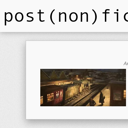
post(non)fi
А