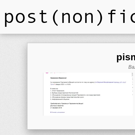
post(non)fi
pis
Ва