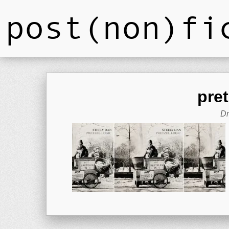
post(non)fi
pre
Dm