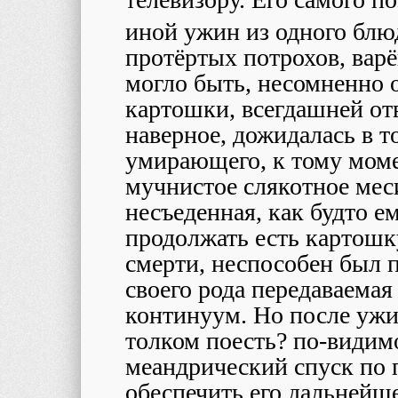
иной ужин из одного блю
протёртых потрохов, варё
могло быть, несомненно 
картошки, всегдашней от
наверное, дожидалась в т
умирающего, к тому моме
мучнистое слякотное меси
несъеденная, как будто е
продолжать есть картошку
смерти, неспособен был п
своего рода передаваемая
континуум. Но после ужи
толком поесть? по-видимо
меандрический спуск по 
обеспечить его дальнейше