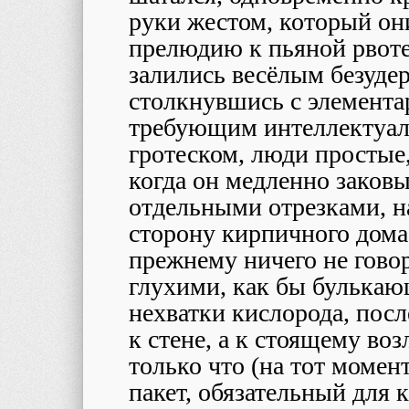
руки жестом, который они
прелюдию к пьяной рвоте
залились весёлым безуде
столкнувшись с элемент
требующим интеллектуал
гротеском, люди простые
когда он медленно заковы
отдельными отрезками, н
сторону кирпичного дома, 
прежнему ничего не гово
глухими, как бы булькаю
нехватки кислорода, пос
к стене, а к стоящему воз
только что (на тот моме
пакет, обязательный для к