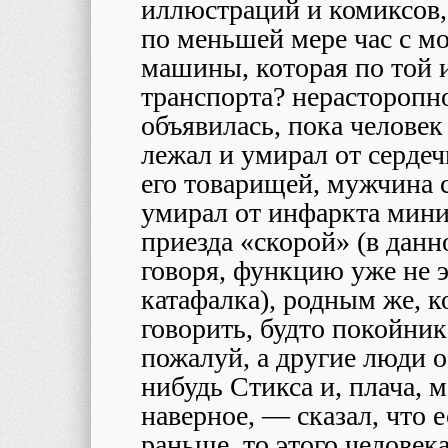
иллюстраций и комиксов,
по меньшей мере час с м
машины, которая по той 
транспорта? нерасторопно
объявилась, пока челове
лежал и умирал от сердеч
его товарищей, мужчина с
умирал от инфаркта миним
приезда «скорой» (в дан
говоря, функцию уже не 
катафалка), родным же, к
говорить, будто покойник 
пожалуй, а другие люди о
нибудь Стикса и, плача, м
наверное, — сказал, что 
раньше, то этого человек