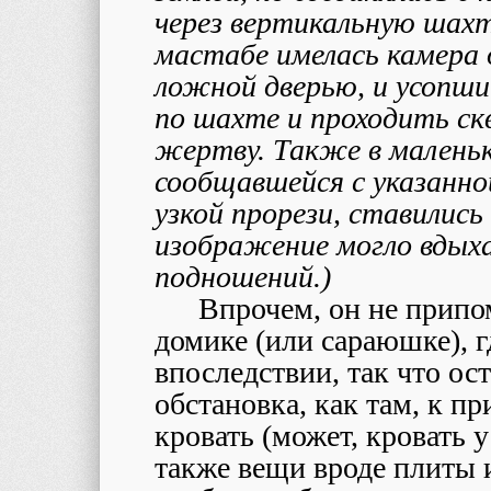
через вертикальную шахт
мастабе имелась камера
ложной дверью, и усопши
по шахте и проходить ск
жертву. Также в малень
сообщавшейся с указанно
узкой прорези, ставилис
изображение могло вдых
подношений.)
Впрочем, он не припом
домике (или сараюшке), гд
впоследствии, так что ост
обстановка, как там, к п
кровать (может, кровать у
также вещи вроде плиты 