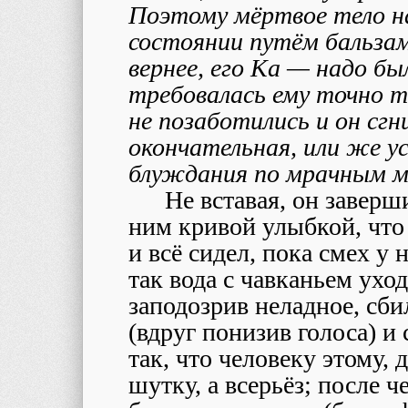
Поэтому мёртвое тело н
состоянии путём бальзам
вернее, его Ка — надо б
требовалась ему точно т
не позаботились и он сгн
окончательная, или же у
блуждания по мрачным м
Не вставая, он завер
ним кривой улыбкой, что
и всё сидел, пока смех у 
так вода с чавканьем ухо
заподозрив неладное, сб
(вдруг понизив голоса) и 
так, что человеку этому, 
шутку, а всерьёз; после ч