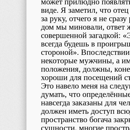
может прилюдно появлятьс
виде. Я заметил, что отец
за руку, отчего я не сразу
дом мы миновали, ответ ж
совершенной загадкой: «Эт
всегда будешь в проигрыш
стороной». Впоследствии 
некоторые мужчины, а им
положения, должны, коне
хороши для посещений ст
Это навело меня на след
думать, что определённые
навсегда заказаны для че
должен иметь доступ всюд
пространство богача закры
сущности, многие простр