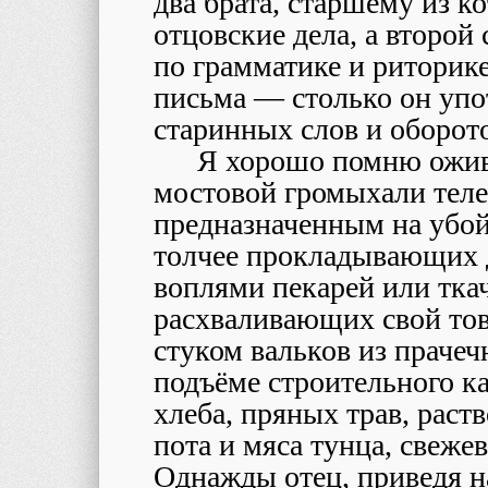
два брата, старшему из к
отцовские дела, а второй
по грамматике и риторик
письма — столько он упо
старинных слов и оборот
Я хорошо помню оживл
мостовой громыхали теле
предназначенным на убой 
толчее прокладывающих 
воплями пекарей или ткач
расхваливающих свой тов
стуком вальков из праче
подъёме строительного ка
хлеба, пряных трав, раст
пота и мяса тунца, свеже
Однажды отец, приведя на