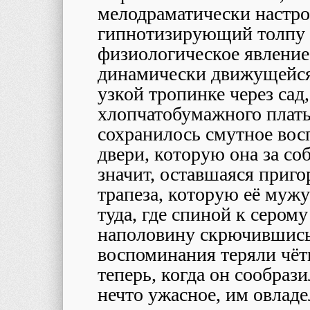
мелодраматически настр
гипнотизирующий толпу о
физиологическое явление,
динамически движущейся 
узкой тропинке через сад,
хлопчатобумажного платья
сохранилось смутное восп
двери, которую она за со
значит, оставшаяся приго
трапеза, которую её мужу
туда, где спиной к сером
наполовину скрючившись,
воспоминания теряли чётк
теперь, когда он сообраз
нечто ужасное, им овладе