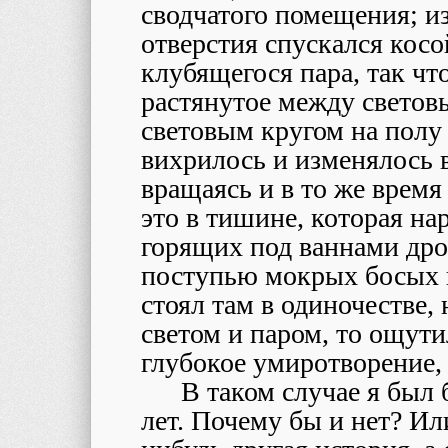
сводчатого помещения; и
отверстия спускался кос
клубящегося пара, так чт
растянутое между светов
световым кругом на полу
вихрилось и изменялось 
вращаясь и в то же время
это в тишине, которая н
горящих под ваннами дров
поступью мокрых босых н
стоял там в одиночестве,
светом и паром, то ощути
глубокое умиротворение,
В таком случае я был
лет. Почему бы и нет? Ил