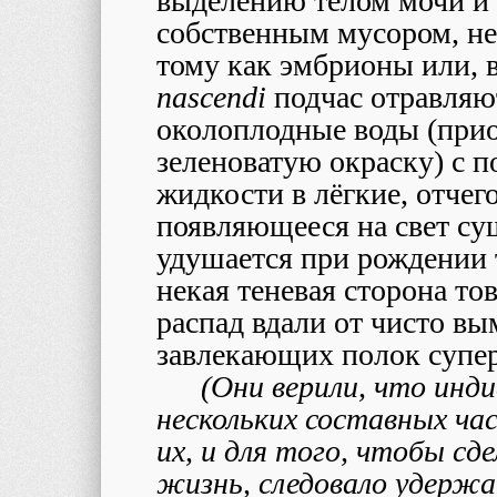
выделению телом мочи и 
собственным мусором, не
тому как эмбрионы или, 
nascendi
подчас отравляют
околоплодные воды (прио
зеленоватую окраску) с 
жидкости в лёгкие, отчег
появляющееся на свет су
удушается при рождении т
некая теневая сторона тов
распад вдали от чисто в
завлекающих полок супер
(Они верили, что инд
нескольких составных ча
их, и для того, чтобы с
жизнь, следовало удержа