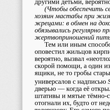
другими детьми, вероятно
(Чтобы обеспечить с
хозяин мастабы при жизн
жрецами: в обмен на дохо
обязывались регулярно пр
жертвоприношений питьё
Тем или иным способом
оповестил жильцов кирпич
вероятно, вызвал «неотл
скорой помощи, а один и
ящики, не то гробы стар
универсалов с надписью
дверью — когда её откры
штативы и мятые тёмно-с
отогнали их, будто от не
телевизору. Его самого по