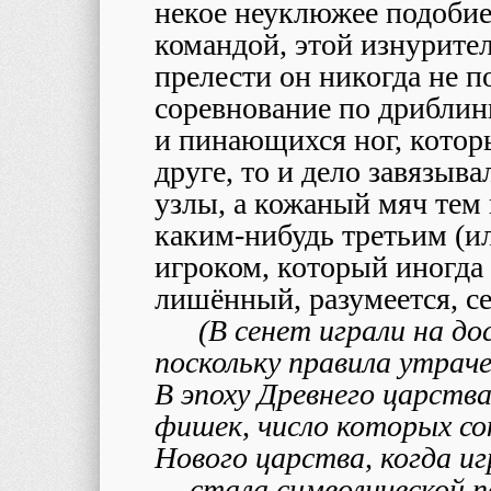
некое неуклюжее подобие
командой, этой изнурите
прелести он никогда не п
соревнование по дриблин
и пинающихся ног, котор
друге, то и дело завязыв
узлы, а кожаный мяч тем 
каким-нибудь третьим (и
игроком, который иногда 
лишённый, разумеется, се
(В сенет играли на д
поскольку правила утраче
В эпоху Древнего царства
фишек, число которых со
Нового царства, когда и
— стала символической 