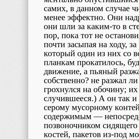
самих, в данном случае ч
менее эффектно. Они над
они шли за каким-то в ст
пор, пока тот не останови
почти засыпая на ходу, з
который один из них со в
планкам прокатилось, буд
движение, а пьяный разжа
собственно? не разжал ли
грохнулся на обочину; их
случившееся.) А он так и
серому мусорному контей
содержимым — непосредс
позвоночником сидящего
костей, пакетов из-под 