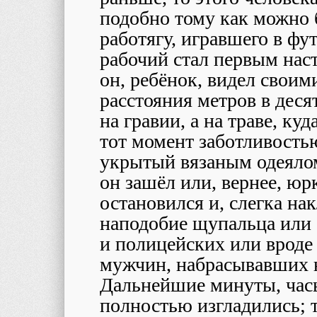
подобно тому как можно б
работягу, игравшего в фу
рабочий стал первым нас
он, ребёнок, видел своими
расстояния метров в деся
на гравии, а на траве, ку
тот момент заботливость
укрытый вязаным одеялом
он зашёл или, вернее, юрк
остановился и, слегка на
наподобие щупальца или 
и полицейских или вроде 
мужчин, набрасывавших н
Дальнейшие минуты, часы
полностью изгладились; 