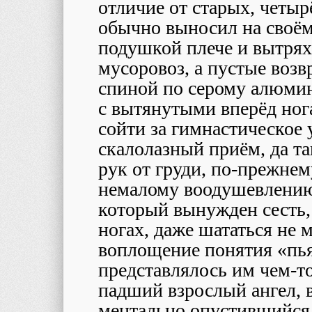
отличие от старых, четы
обычно выносил на своё
подушкой плече и вытрях
мусоровоз, а пустые возв
спиной по серому алюми
с вытянутыми вперёд ног
сойти за гимнастическое
скалолазный приём, да та
рук от груди, по-прежнему
немалому воодушевлени
который вынужден сесть,
ногах, даже шататься не
воплощение понятия «пья
представлялось им чем-
падший взрослый ангел, 
ментально опустившийся 