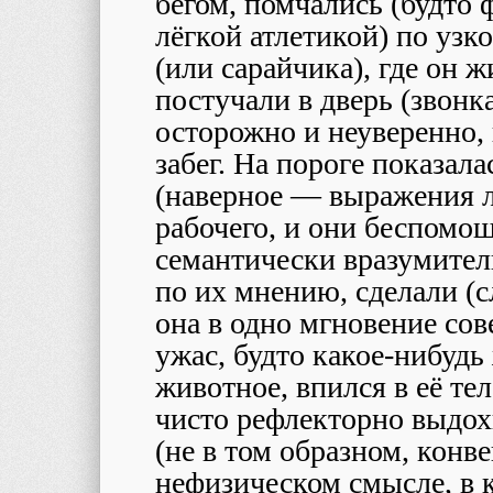
бегом, помчались (будто
лёгкой атлетикой) по узк
(или сарайчика), где он ж
постучали в дверь (звонк
осторожно и неуверенно,
забег. На пороге показал
(наверное — выражения л
рабочего, и они беспомощ
семантически вразумител
по их мнению, сделали (
она в одно мгновение со
ужас, будто какое-нибуд
животное, впился в её тел
чисто рефлекторно выдохн
(не в том образном, конв
нефизическом смысле, в 