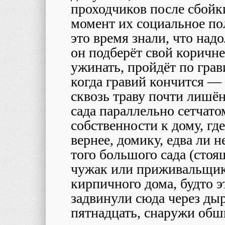
проходчиков после сбойки
момент их социальное пол
это время знали, что надо
он подберёт свой коричн
ужинать, пройдёт по грав
когда гравий кончится —
сквозь траву почти лишён
сада параллельно сетчато
собственности к дому, гд
вернее, домику, едва ли 
того большого сада (сто
чужак или приживальщик,
кирпичного дома, будто 
задвинули сюда через дыр
пятнадцать, снаружи об