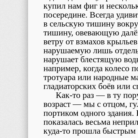
купил нам фиг и несколь
посередине. Всегда удив
в сельскую тишину вокр
тишину, овевающую далё
ветру от взмахов крыльев
нарушаемую лишь отдель
нарушает блестящую водн
например, когда колесо п
тротуара или народные м
гладиаторских боёв или 
Как-то раз — в ту пор
возраст — мы с отцом, гу
портиком одного здания.
показалась весьма непри
куда-то прошла быстрым ш