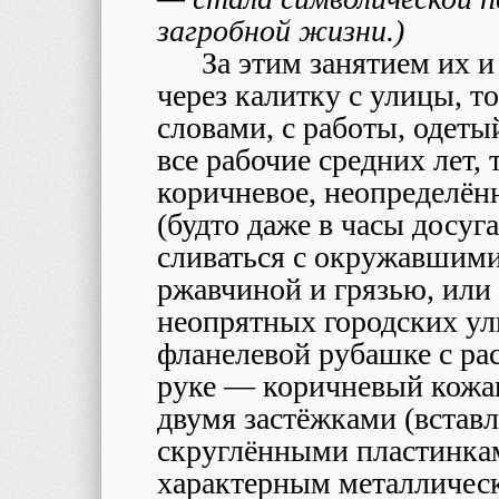
загробной жизни.)
За этим занятием их и
через калитку с улицы, т
словами,
c
работы, одетый
все рабочие средних лет, 
коричневое, неопределён
(будто даже в часы досу
сливаться с окружавшими
ржавчиной и грязью, или
неопрятных городских ули
фланелевой рубашке с ра
руке — коричневый кожа
двумя застёжками (встав
скруглёнными пластинкам
характерным металличес