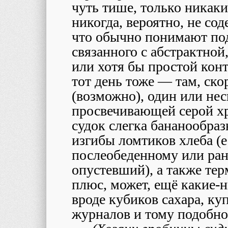
чуть тише, только никак
никогда, вероятно, не сод
что обычно понимают под
связанного с абстрактно
или хотя бы простой конт
тот день тоже — там, скор
(возможно), один или нес
просвечивающей серой хр
судок слегка бананообра
изгибы ломтиков хлеба (е
послеобеденному или ран
опустевший), а также тер
плюс, может, ещё какие-
вроде кубиков сахара, ку
журналов и тому подобно