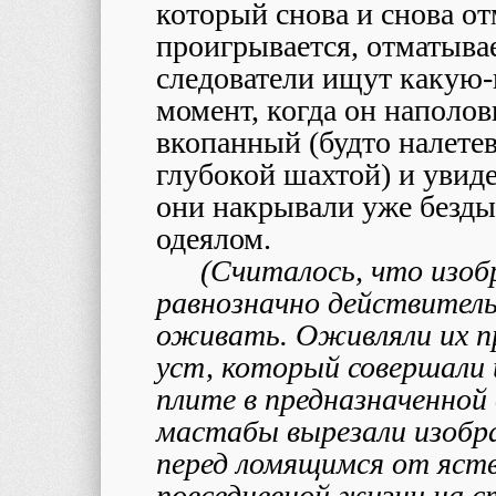
который снова и снова от
проигрывается, отматывае
следователи ищут какую-
момент, когда он наполов
вкопанный (будто налете
глубокой шахтой) и увиде
они накрывали уже безд
одеялом.
(Считалось, что изоб
равнозначно действител
оживать. Оживляли их п
уст, который совершали 
плите в предназначенно
мастабы вырезали изобр
перед ломящимся от яств
повседневной жизни на 