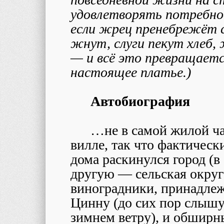
удовлетворять потребнос
если жрец пренебрежёт с
жнут, слуги пекут хлеб
— и всё это превращаетс
настоящее платье.)
Автобиография
…
не в самой жилой ч
вилле, так что фактическ
дома раскинулся город (в
другую — сельская округ
виноградники, принадле
Цинну (до сих пор слышу
зимнем ветру), и обширн