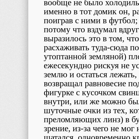
вообще не было холодиль
именно в тот домик он, р
поиграв с ними в футбол;
потому что вздумал вдруг
выразилось это в том, ч
расхаживать туда-сюда п
утоптанной земляной) пл
ежесекундно рискуя не ус
землю и остаться лежать,
возвращал равновесие по
фигурке с кусочком свин
внутри, или же можно бы
шуточные очки из тех, к
преломляющих линз) в б
зрение, из-за чего не мог
шатался, одновременно к