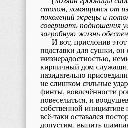
(Хозяин гробницы сид
столом, ломящимся от из
поколений жрецы и пото
совершать подношения у
загробную жизнь обеспе
И вот, прислонив этот
подставки для сушки, он
жизнерадостностью, нем
кирпичный дом служащих
назидательно присоедини
не слишком сильные удар
финты, вовлечённости ро
повеселиться, и воодушев
собственной инициативе 
всё-таки оставался посто
допустим, выпить шампан