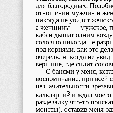
для благородных. Подобно
отношении мужчин и жен
никогда не увидят женск
а женщины — мужское, по
кабан дышат одним воздух
соловью никогда не разры
под корнями, как это дел
очередь, никогда не увид
вершине, где сидит солов
С банями у меня, кста
воспоминание, при всей с
незначительности врезавш
3
кальдарии
и ждал моего 
раздевалку что-то поиска
монеты), оставив меня од