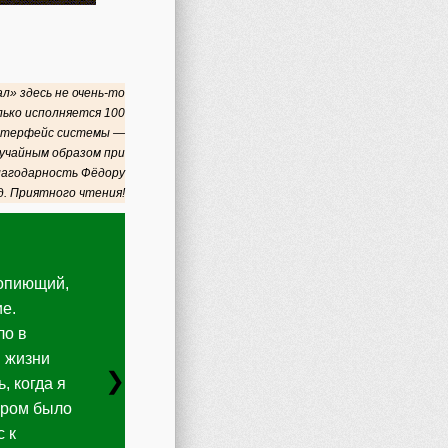
л» здесь не очень-то
лько исполняется 100
 Интерфейс системы —
лучайным образом при
благодарность Фёдору
д. Приятного чтения!