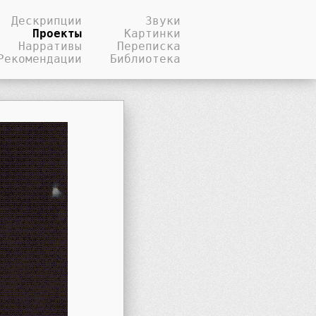
Дескрипции
Звуки
Проекты
Картинки
Нарративы
Переписка
Рекомендации
Библиотека