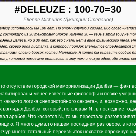
#DELEUZE : 100-70=30
Étienne Michurins (Дмитрий Степанов)
лёзу исполнилось бы 100 лет. По этому случаю я создал, ибо слово «написа
, состоящую из 30 текстовых блоков. Именно 30 — ведь в этом году не то
ждения Делёза, но и 30 лет, как его с нами нет в виде физического тела.
йдер, своего рода листалка, в которой порядок элементов определяется с
 страницы, словно бросок костей Малларме. Я хотел бы выразить особую 
кину, который помог мне реализовать эту техническую идею, ибо знает ко