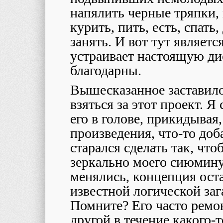
напялить черные тряпки, 
курить, пить, есть, спать
занять. И вот тут являетс
устраивает настоящую ди
благодарны.
Вышесказанное заставило
взяться за этот проект. Я
его в голове, прикидывая
произведения, что-то доб
старался сделать так, чт
зеркально моего сиюмину
менялись, концепция оста
известной логической заг
Помните? Его часто ремон
другой в течение какого-