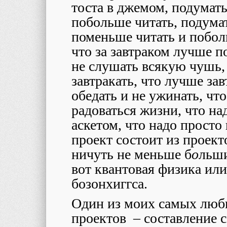
тоста в джемом, подумать 
побольше читать, подумат
поменьше читать и побол
что за завтраком лучше п
не слушать всякую чушь,
завтракать, что лучше зав
обедать и не ужинать, чт
радоваться жизни, что на
аскетом, что надо просто
проект состоит из проек
ничуть не меньше б
о
льши
вот квантовая физика или
бозонхиггса.
Один из моих самых люб
проектов – составление 