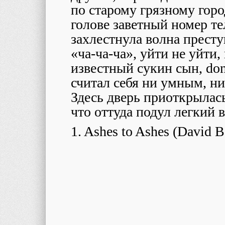
по старому грязному горо
голове заветный номер те
захлестнула волна прест
«ча-ча-ча», уйти не уйти,
известный сукин сын, don’
считал себя ни умным, н
Здесь дверь приоткрылас
что оттуда подул легкий в
1. Ashes to Ashes (David 