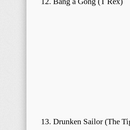
12. Bang a Gong (T Rex)
13. Drunken Sailor (The Tig