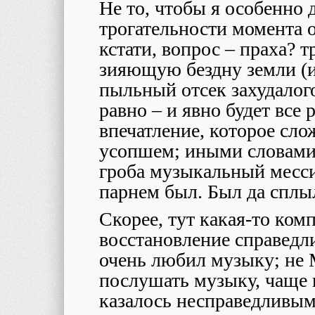
Не то, чтобы я особенно
трогательности момента о
кстати, вопрос – праха? т
зияющую бездну земли (и
пыльный отсек захудалого
равно – и явно будет все 
впечатление, которое сл
усопшем; иными словами,
гроба музыкальный месси
парнем был. Был да сплы
Скорее, тут какая-то ком
восстановление справедл
очень любил музыку; не 
послушать музыку, чаще 
казалось несправедливым