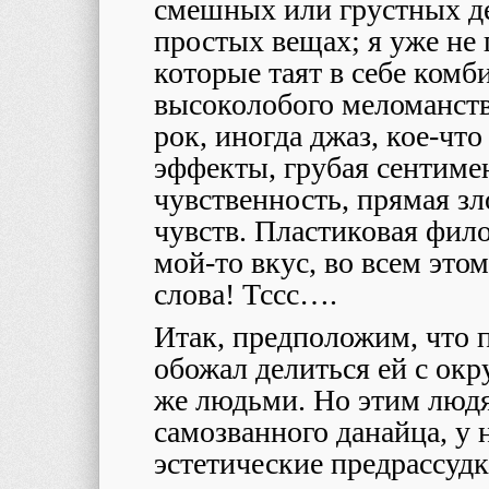
смешных или грустных де
простых вещах; я уже не
которые таят в себе комб
высоколобого меломанства
рок, иногда джаз, кое-чт
эффекты, грубая сентиме
чувственность, прямая з
чувств. Пластиковая фил
мой-то вкус, во всем это
слова! Тссс….
Итак, предположим, что 
обожал делиться ей с о
же людьми. Но этим людя
самозванного данайца, у 
эстетические предрассудк