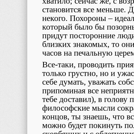
хватило; сейчас же, с во
становится все меньше. Д
некого. Похороны – идеал
который было бы позорны
придут посторонние люди;
близких знакомых, то они
часов на печальную цере
Все-таки, проводить прия
только грустно, но и уж
себе думать, уважать соб
припоминая все неприятн
тебе доставил), в голову
философские мысли сокра
концов, ты знаешь, что в
можно будет покинуть п
скорбящих и с облегчени