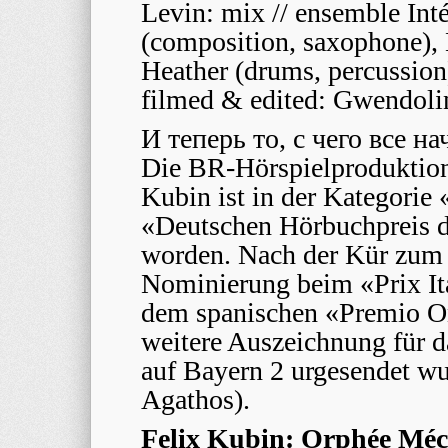
Levin: mix // ensemble Int
(composition, saxophone), 
Heather (drums, percussion)
filmed & edited: Gwendol
И теперь то, с чего все на
Die BR-Hörspielproduktio
Kubin ist in der Kategorie
«Deutschen Hörbuchpreis d
worden. Nach der Kür zum 
Nominierung beim «Prix It
dem spanischen «Premio On
weitere Auszeichnung für d
auf Bayern 2 urgesendet wu
Agathos).
Felix Kubin: Orphée Mé