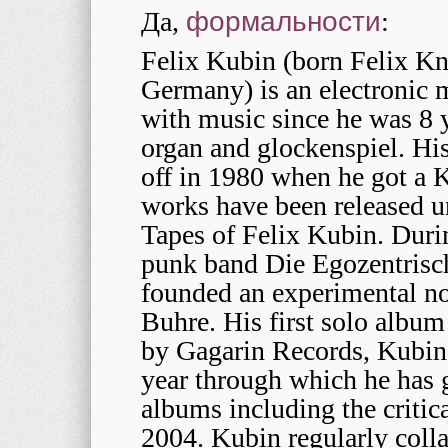
Да,
формальности
:
Felix Kubin (born Felix K
Germany) is an electronic 
with music since he was 8 
organ and glockenspiel. His
off in 1980 when he got a 
works have been released u
Tapes of Felix Kubin. Durin
punk band Die Egozentrisch
founded an experimental n
Buhre. His first solo albu
by Gagarin Records, Kubin’
year through which he has g
albums including the criti
2004. Kubin regularly colla