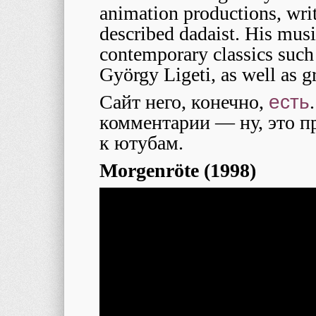
animation productions, write
described dadaist. His musi
contemporary classics such
György Ligeti, as well as 
Сайт него, конечно,
есть
комментарии — ну, это п
к ютубам.
Morgenröte (1998)