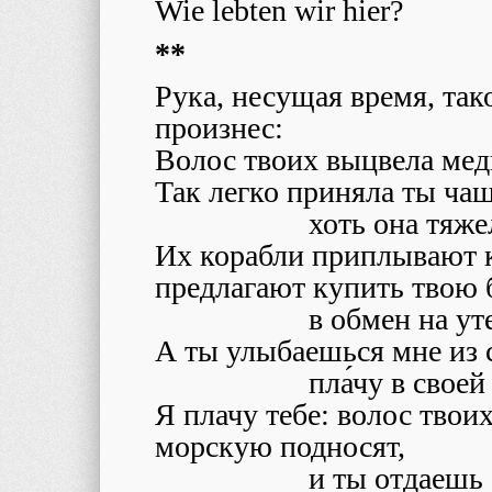
Wie lebten wir hier?
**
Рука, несущая время, так
произнес:
Волос твоих выцвела мед
Так легко приняла ты чаш
хоть она тяже
Их корабли приплывают к
предлагают купить твою 
в обмен на ут
А ты улыбаешься мне из с
пла́чу в своей
Я плачу тебе: волос твои
морскую подносят,
и ты отдаешь 