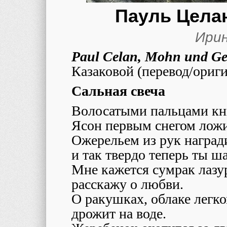
Пауль Целан
Ирин
Paul Celan, Mohn und Ge
Казаковой (перевод/ориги
Сальная свеча
Волосатыми пальцами кн
Ясон первым снегом ложи
Ожерельем из рук награди
и так твердо теперь ты ш
Мне кажется сумрак лазур
расскажу о любви.
О ракушках, облаке легком
дрожит на воде.