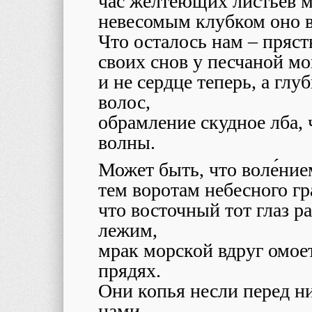
час желтеющих листьев м
невесомым клубком оно в
Что осталось нам – пряс
своих снов у песчаной м
и не сердце теперь, а гл
волос,
обрамление скудное лба,
волны.
Может быть, что воле́ние
тем воротам небесного гр
что восточный тот глаз р
лежим,
мрак морской вдруг омое
прядях.
Они копья несли перед ни
нами