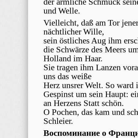
der ärmliche Schmuck seine
und Welle.
Vielleicht, daß am Tor jener
nächtlicher Wille,
sein östliches Aug ihm ers
die Schwärze des Meers um
Holland im Haar.
Sie tragen ihm Lanzen voran
uns das weiße
Herz unsrer Welt. So ward 
Gespinst um sein Haupt: ei
an Herzens Statt schön.
O Pochen, das kam und sc
Schleier.
Воспоминание о Франц