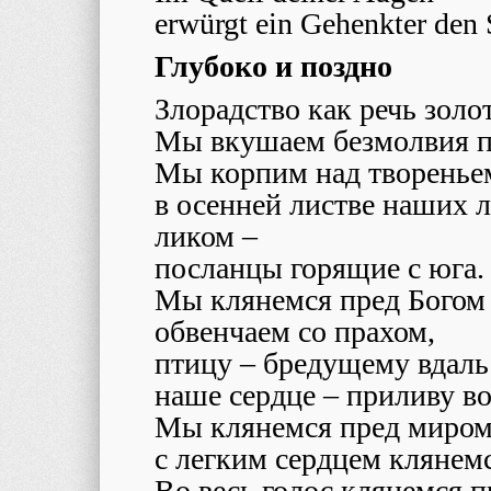
erwürgt ein Gehenkter den 
Глубоко и поздно
Злорадство как речь золот
Мы вкушаем безмолвия п
Мы корпим над твореньем
в осенней листве наших
ликом –
посланцы горящие с юга.
Мы клянемся пред Богом т
обвенчаем со прахом,
птицу – бредущему вдаль 
наше сердце – приливу в
Мы клянемся пред миром
с легким сердцем клянемс
Во весь голос клянемся 