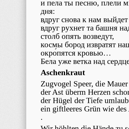
и пела ты песню, плели 
дня:
вдруг снова к нам выйдет 
вдруг рухнет та башня на
столб опять возведут,
космы бород извратят на
окро́пятся кровью…
Бела уже ветка над сердц
Aschenkraut
Zugvogel Speer, die Mauer i
der Ast überm Herzen scho
der Hügel der Tiefe umlau
ein giftleeres Grün wie des
.
Wir höhlten die Hände zu s