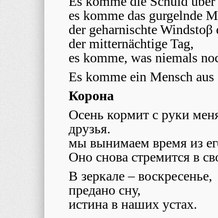
Es komme die Schuld über 
es komme das gurgelnde M
der geharnischte Windstoβ
der mitternächtige Tag,
es komme, was niemals no
Es komme ein Mensch aus
Корона
Осень кормит с руки мен
друзья.
мы вынимаем время из ег
Оно снова стремится в св
В зеркале – воскресенье,
предано сну,
истина в наших устах.