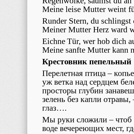
Regenwolke, säumst du an
Meine leise Mutter weint fü
Runder Stern, du schlingst 
Meiner Mutter Herz ward w
Eichne Tür, wer hob dich a
Meine sanfte Mutter kann 
Крестовник пепельный
Перелетная птица – копье
уж ветка над сердцем беле
просторы глубин занавеш
зелень без капли отравы, 
глаз….
Мы руки сложили – чтоб 
воде вечереющих мест, гд