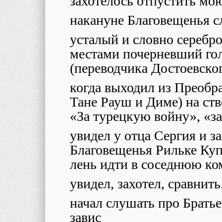
захотелось отпустить мо
накануне Благовещенья с
усталый и словно серебр
местами почерневший го
(переводчика Достоевско
когда выходил из Преобра
Тане Рауш и Диме) на ст
«За турецкую войну», «з
увидел у отца Сергия и з
Благовещенья Рильке Куп
лень идти в соседнюю ко
увидел, захотел, сравнить
начал слушать про Брать
завис