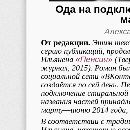
Ода на подкл
м
Алекс
От редакции.
Этим текс
серию публикаций, прод
Ильянена
«Пенсия»
(Тве
журнал, 2015). Роман был
социальной сети «ВКонта
создаётся по сей день. П
подключение стиральной 
названия частей принад
марту—июню 2014 года, в
В соответствии с традиц
Ильянена, некоторые ос