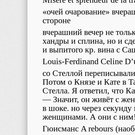
«очей очарование» вчера
стороне
вчерашний вечер не толь
хандры и сплина, но и сд
и выпитого кр. вина с Са
Louis-Ferdinand Celine D’u
со Стеллой переписывали
Потом о Князе и Кате в Т
Стелла. Я ответил, что К
— Значит, он живёт с ж
в шоке. но через секунду 
женщинами. А они с ним
Гюисманс A rebours (наоб