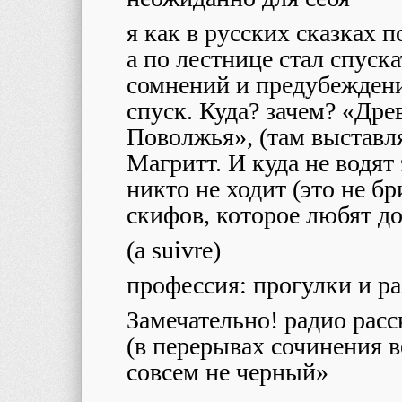
я как в русских сказках п
а по лестнице стал спуск
сомнений и предубеждени
спуск. Куда? зачем? «Дре
Поволжья», (там выставл
Магритт. И куда не водят 
никто не ходит (это не б
скифов, которое любят д
(a suivre)
профессия: прогулки и р
Замечательно! радио расс
(в перерывах сочинения
совсем не черный»