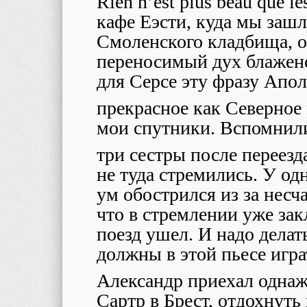
Rien n’est plus beau que le
кафе Еэсти, куда мы зашл
Смоленского кладбища, о
переносимый дух блаженс
для Серсе эту фразу Апо
прекрасное как Северное
мои спутники. Вспомнил
три сестры после переезд
не туда стремились. У одн
ум обострился из за несч
что в стремлении уже зак
поезд ушел. И надо делат
должны в этой пьесе игра
Александр приехал однаж
Сартр в Брест, отдохнут