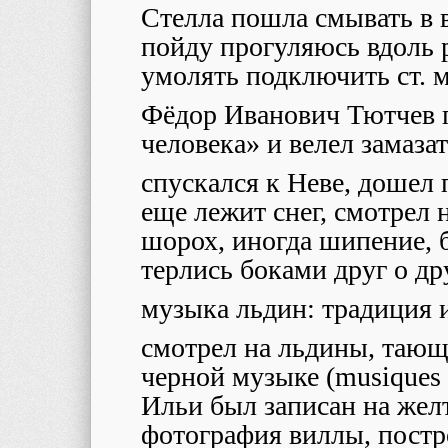
Стелла пошла смывать в 
пойду прогуляюсь вдоль р
умолять подключить ст.
Фёдор Иванович Тютчев 
человека» и велел замаза
спускался к Неве, дошел п
еще лежит снег, смотрел
шорох, иногда шипение, б
терлись боками друг о др
музыка льдин: традиция 
смотрел на льдины, тающ
черной музыке (musiques 
Ильи был записан на желт
фотография виллы, постр