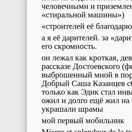
человечными и приземлен
«стиральной машины»)
«строителей её благодар
а я eё дарителей. за «дар
его скромность.
он лежал как кроткая, де
рассказе Достоевского (ф
выброшенный мной в пор
Добрый Саша Казанцев сбе
только как Эдик стал ин
ожил и долго ещё жил на 
украшали шрамы
мой первый мобильник
Misere et splendeur de la t