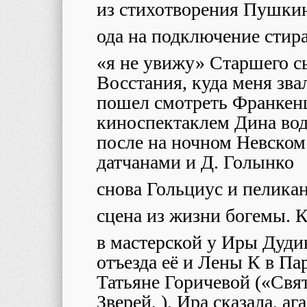
из стихотворения Пушкин
ода на подключение сти
«я не увижу» Старшего сы
Восстания, куда меня зва
пошел смотреть Франкен
киноспектаклем Дина вод
после на ночном Невском
датчанами и Д. Голынко
снова Гольциус и пелика
сцена из жизни богемы. 
в мастерской у Иры Дуди
отъезда её и Лены К в Па
Татьяне Горичевой («Св
Зверей, ). Ира сказала, а