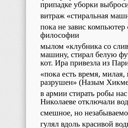
припадке уборки выброс
витраж «стиральная маши
пока не завис компьютер
философии
мылом «клубника со слив
машину, стирал белую фу
кот. Ира привезла из Пар
«пока есть время, милая,
разрушен» (Назым Хикме
в армии стирать робы на
Николаеве отключали вод
смешное, но незабываемо
гулял вдоль красивой во