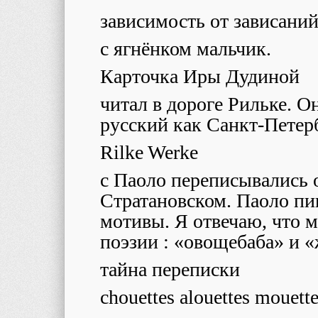
зависимость от зависани
с ягнёнком мальчик.
Карточка Иpы Дудиной
читал в дороге Рильке. 
русский как Санкт-Петер
Rilke Werke
с Паоло переписывались 
Стратановском. Паоло пи
мотивы. Я отвечаю, что м
поэзии : «овощебаба» и «
тайна переписки
chouettes alouettes mouett