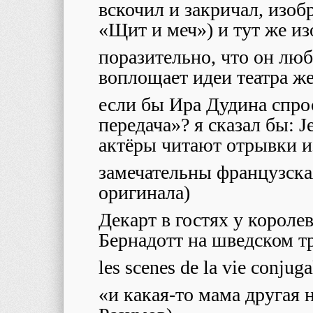
вскочил и закричал, изо
«Щит и меч») и тут же из
поразительно, что он люб
воплощает идеи театра же
если бы Ира Дудина спро
передача»? я сказал бы: Je
актёры читают отрывки 
замечательны французска
оригинала)
Декарт в гостях у корол
Бернадотт на шведском тр
les scenes de la vie conj
«и какая-то мама другая 