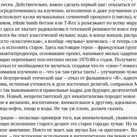
песен. Действительно, важно сделать первый шаг: отказаться от
сосредоточившись на изучении, исполнении и даже улучшении у
использует куски музыкальных сочинений прошлого (сэмплы), к
иком, tribute bands битлов или T-Rex’a разъезжают по всему миру
 здесь не хватает радикализма и тотальной решимости вовсе пер
ился бы опыт классической музыки; надо, в конце концов, расхр
росто «классическая», а вообще «музыка» кончилась – и теперь с
 и исполнять старое. Здесь настоящие герои – французская груп
ыканта/продюсера, основавшие проект, нанимают милых одарен
ощью перепевают поп-песенки песни 1970-80-х годов. Получаетс
отказ от необходимости мучаться, создавая что-то «свое»? помог
нимания изучению и – что уж там греха таить! – улучшению чужо
ми безупречный этический шаг – отказ от фальшивого «Я», идио
зма, истинная учтивость в духе восточных религий, compassion 
ько так выковываются правильные кадры для будущих десятилети
ств. Новый, непротестантский дух некапитализма породит новое
ое в желаниях, воспитанное, внимательное к другому, идеальное
нца нефти, пищи и воды. Не так уж плохо, должен сказать.
трации – несколько примеров того, как внимательный, уважите
ющее исполнение старого делают это старое гораздо лучше. Но п
ное замечание. Никто не знает, как звучал Бах «в оригинале». Все
ии, – последующие исполнения и интерпретации (включая и аут