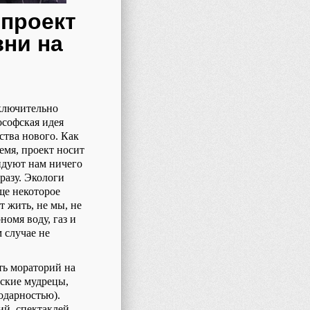
 проект
ни на
сключительно
ософская идея
ства нового. Как
емя, проект носит
ендуют нам ничего
 разу. Экологи
ще некоторое
ет жить, не мы, не
омя воду, газ и
 случае не
ть мораторий на
оские мудрецы,
годарностью).
й, спектаклей,