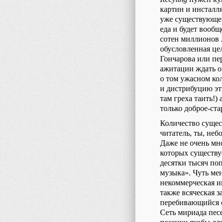
картин и инсталл
уже существующего
еда и будет вообщ
сотен миллионов л
обусловленная це
Гончарова или пе
ажитации ждать о
о том ужасном ко
и дистрибуцию эт
там греха таить!)
только доброе-ст
Количество сущес
читатель, ты, небо
Даже не очень мно
которых существуе
десятки тысяч поп
музыка». Чуть мен
некоммерческая и
также всяческая 
перебивающийся с 
Сеть мириада пес