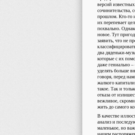
версий известных 
сочинительства, 
прошлом. Кто-то 
их перепевает цел
похвально. Однако
новое. Тут пригод
заявить, что не п
классифицировать
два дяденьки-муз
которые с их пом
даже гениально – 
уделять больше в
говоря, перед на
жалкого капитали
такое. Так и тол
отказа от излише
вежливое, скромн
жить до самого ко
В качестве иллюс
анализ и последу
маленькое, но важ
нашем распоряжен