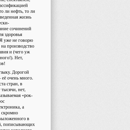
лассификацией
о ли нефть, то ли
оведенная жизнь
ески-
рание сочинений
ля здоровья
Я уже не говорю
 на производство
вия и (чего уж
ого!). Нет,
ов!
узыку. Дорогой
– её очень много.
та стран, в
 тысячи, нет,
называемая «рок-
люс
ектроника, а
и скромно
 выложенного в
ей, пописывающих