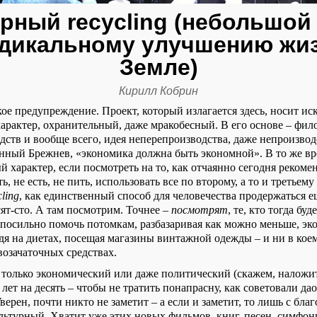
рный recycling (небольшой
адикальному улучшению жиз
Земле)
Кирилл Кобрин
кое предупреждение. Проект, который излагается здесь, носит и
арактер, охранительный, даже мракобесный. В его основе – фил
дств и вообще всего, идея неперепроизводства, даже непроизвод
нный Брежнев, «экономика должна быть экономной». В то же вр
й характер, если посмотреть на то, как отчаянно сегодня реком
, не есть, не пить, использовать все по второму, а то и третьему
cling
, как единственный способ для человечества продержаться е
сят-сто. А там посмотрим. Точнее –
посмотрят
, те, кто тогда буд
посильно помочь потомкам, разбазаривая как можно меньше, экон
дя на диетах, посещая магазины винтажной одежды – и ни в коем
возачаточных средствах.
только экономический или даже политический (скажем, наложи
ет на десять – чтобы не тратить понапрасну, как советовали да
верен, почти никто не заметит – а если и заметит, то лишь с бла
ьтурный. Хватит уже этих новых фильмов, книг, песен, симфони