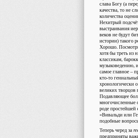
слава Богу (а пер
качества, то не с
количества оцени
Нехитрый подсчёт
выстраивания иер
веков не будут би
истории) такого 
Хорошо. Посмотри
хотя бы треть из 
классикам, барок
музыковедению, и
самое главное – п
кто-то гениальный
хронологически о
великих творцов 
Подавляющее боль
многочисленные о
роде простейшей 
«Вивальди или Ген
подобные вопрос
Теперь черед за
re
предприняты важн