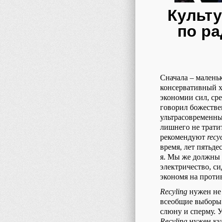
Культу
по р
Сначала – малень
консервативный х
экономии сил, сре
говорил божестве
ультрасовременны
лишнего не тратить
рекомендуют
recy
время, лет пятьде
я. Мы же должны 
электричество, си
экономя на проти
Recyling
нужен не 
всеобщие выборы л
слюну и сперму. У
Recyling
нужен кул