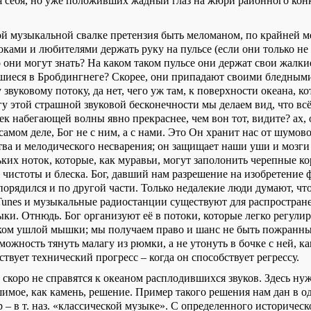
я себя, но уже положивших жадный глаз на жюри районного кон
й музыкальной свалке претензия быть меломаном, по крайней м
ками и любителями держать руку на пульсе (если они только не
 они могут знать? На каком таком пульсе они держат свои жалки
шиеся в Бробдингнеге? Скорее, они припадают своими бледны
вуковому потоку, да нет, чего уж там, к поверхности океана, к
гу этой страшной звуковой бесконечности мы делаем вид, что вс
ек набегающей волны явно прекраснее, чем вон тот, видите? ах, о
 самом деле, Бог не с ним, а с нами. Это Он хранит нас от шумов
тва и мелодического несварения; он защищает наши уши и мозги
ких ноток, которые, как муравьи, могут заполонить черепные к
 чистоты и блеска. Бог, давший нам разрешение на изобретение 
порядился и по другой части. Только недалекие люди думают, чт
Tunes и музыкальные радиостанции существуют для распростран
ыки. Отнюдь. Бог организуют её в потоки, которые легко регули
ком ушлой мышки; мы получаем право и шанс не быть пожран
ожность тянуть малагу из рюмки, а не утонуть в бочке с ней, к
ствует технический прогресс – когда он способствует регрессу.
скоро не справятся к океаном расплодившихся звуков. Здесь ну
шимое, как камень, решение. Пример такого решения нам дан в о
– в т. наз. «классической музыке». С определенного историческ