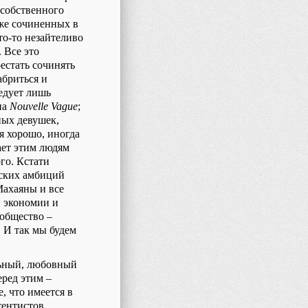
 собственного
же сочиненных в
то-то незайтеливо
. Все это
естать сочинять
абриться и
ледует лишь
па
Nouvelle Vague
;
ных девушек,
я хорошо, иногда
ает этим людям
го. Кстати
тских амбиций
Махаяны и все
й экономии и
 общество –
. И так мы будем
льный, любовный
еред этим –
, что имеется в
ентистов,