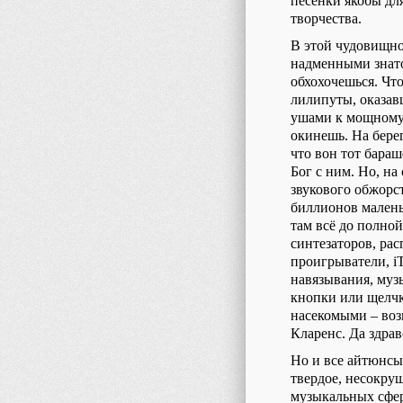
песенки якобы дл
творчества.
В этой чудовищно
надменными знато
обхохочешься. Что
лилипуты, оказав
ушами к мощному з
окинешь. На бере
что вон тот бараш
Бог с ним. Но, на
звукового обжорс
биллионов малень
там всё до полной
синтезаторов, рас
проигрыватели, i
навязывания, муз
кнопки или щелч
насекомыми – возм
Кларенс. Да здрав
Но и все айтюнсы 
твердое, несокру
музыкальных сфер 