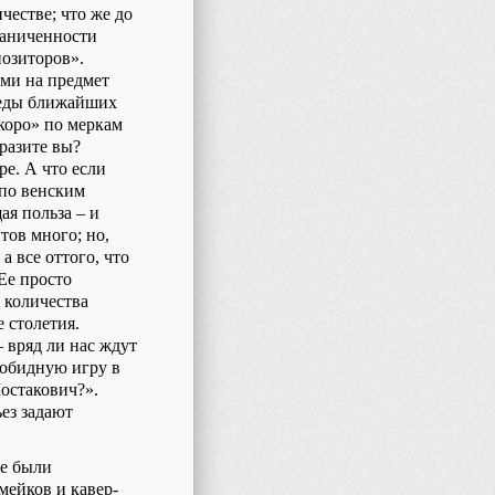
честве; что же до
граниченности
позиторов».
ми на предмет
оведы ближайших
скоро» по меркам
разите вы?
е. А что если
 по венским
ая польза – и
тов много; но,
а все оттого, что
Ее просто
 количества
 столетия.
 вряд ли нас ждут
зобидную игру в
остакович?».
ьез задают
же были
мейков и кавер-