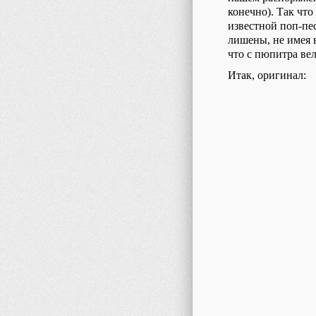
конечно). Так что
известной поп-пес
лишены, не имея 
что с пюпитра ве
Итак, оригинал: