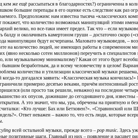
ед кем же ещё рассыпаться в благодарностях?) ограниченна в коли
лишком большие перепады в его оценке есть следствие как раз о
ваемого. Предположим: нам известна тысяча «классических ком
 покажет, что количество возможных манипуляций этими имена
архий велико, но все-таки имеет предел. Так что – если музык
ть балду и околачивать камертоном груши – достаточно скоро («
рода манипуляции будут исчерпаны. Маловато музыковедов, – воз
те на количество людей, не имеющих работы в современном мир
них (явно несколько сотен миллионов) переучить в специалистов
ко, или музыкальному минимализму? Какая от этого будет всеобщ
 бывшим безработным, да и всему человечеству в целом! Вариан
роблема количества и утилизации классической музыки решаема, 
 когда-то догадался заявить: «Классическая музыка кончилась!» 
граничили примерно десятью веками, причём интенсивный рост
пришелся (или просто так решили, неважно) на последние четыре
шинство их опусов, дожившие до сегодняшнего дня, известны –
ткрытия. А это значит, что мы, ура, обречены на приятную и бе
считалки: «Кто лучше: Бах или Бетховен?». «Стравинский или Ш
дель?». Ответ неважен – важно то, что есть люди, которые всер
ы.
cyling
всей остальной музыки, прежде всего –
pop music
. Здесь у
ые позитивные шаги. Главный из них – появление и расцвет ри