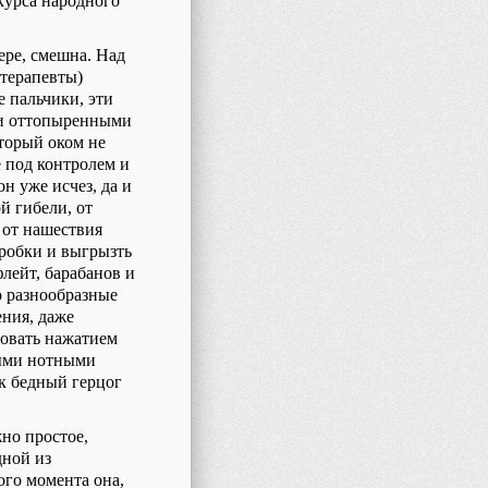
курса народного
ере, смешна. Над
 терапевты)
е пальчики, эти
ми оттопыренными
оторый оком не
ё под контролем и
н уже исчез, да и
ой гибели, от
 от нашествия
оробки и выгрызть
флейт, барабанов и
о разнообразные
ения, даже
ровать нажатием
ными нотными
ак бедный герцог
жно простое,
дной из
ого момента она,