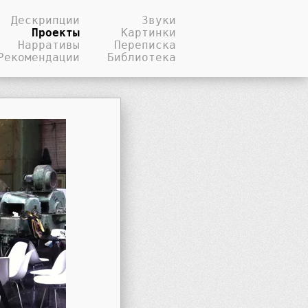
Дескрипции
Звуки
Проекты
Картинки
Нарративы
Переписка
Рекомендации
Библиотека