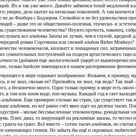
яций. Их и так уже много. Давайте займемся тихой медленной к
; уверен, дела хватит на несколько поколений. А там кончится т
е не до Флобера с Бодлером. Спокойно и не без удовольствия пр
юдей – разве это не общественно-полезная, этически- и эстетич
ль существования человечества? Неужто прочесть, наконец, соб
реслушать все альбомы Заппы не лучше, чем в глупой, вредной д
чередной роман Сорочкина или свежий альбом Bieber Monkeys? 
личестве человекочасов, киловатт и лошадиных сил, затраченных
их сомнительных поступлений на подиум артистического тщесла
 алчности (добавим еще экологический ущерб от вышеперечисленн
арое, только hardcore имеющихся в нашем распоряжении феномен
твующего в мире поражает воображение. Возьмем, к примеру, м
сь, и не знал,
сколько
ее? Признайся, не знал, так ведь? Так знай 
го, а бесконечно много. Один только пример: в мире есть около с
т, в том или ином виде, поп-музыка. Каждый год в свет выходят
-альбомов. Еще примерно столько же стран, где существует так 
ьше альбомов, но всё равно счёт явно идет на десятки тысяч. П
ндустрия – милые бессмысленные этноконсервы, рукодельная эл
заумь. Плюс джаз, то жирующий на рекламные заказы, то честно 
гранта на грант. Всё вместе – сотни тысяч альбомов, не считая
ен начинающих гениев. Не забыть бы ещё и скромных любител