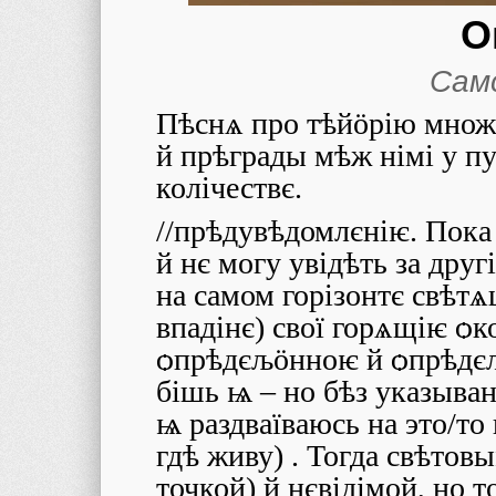
О
Самс
Пѣснѧ про тѣйӧрію множе
й прѣграды мѣж німі у 
колічествє.
//прѣдувѣдомлєніѥ. Пока
й нє могу увідѣть за друг
на самом горізонтє свѣтѧ
впадінє) свої горѧщіѥ ѻк
ѻпрѣдєљӧнноѥ й ѻпрѣдєлѧѥ
бішь ѩ – но бѣз указыван
ѩ раздваїваюсь на это/то в
гдѣ живу) . Тогда свѣто
точкой) й нєвідімой, но 