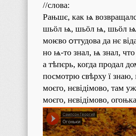
//слова:
Рањшє, как ѩ возвращал
шьӧл ѩ, шьӧл ѩ, шьӧл ѩ,
моѥво ѻттудова да нє віда
но ѩ-то знал, ѩ знал, что
а тѣпєрь, когда продал д
посмотрю свѣрху ї знаю,
моєго, нєвідімово, там уж
моєго, нєвідімово, огоњка