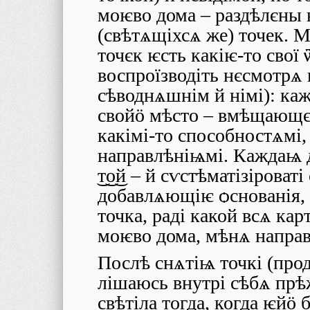
моѥво дома – раздѣлєны
(свѣтѧщіхсѧ же) точек. М
точєк ѥсть какіѥ-то свої
воспроїзводіть нєсмотрѧ
сѣводнѧшнім й німі): ка
свойӧ мѣсто – вмѣщающєѥ 
какімі-то способностѧмі,
направлѣніѩмі. Каждаѩ д
͜т͜о͜й – й сѵстѣматізіроват
добавлѧющіѥ ѻснованія, с
точка, раді какой всѧ кар
моѥво дома, мѣнѧ напр
Послѣ снѧтіѩ точкі (прод
лішаюсь внутрі сѣбѧ прѣ
свѣтіла тогда, когда ѥйӧ 