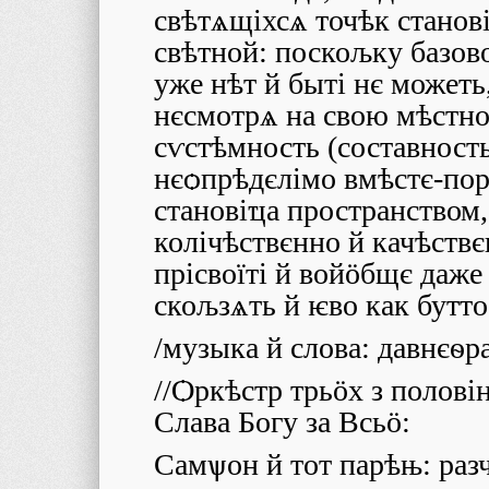
свѣтѧщіхсѧ точѣк станов
свѣтной: поскољку базовово
уже нѣт й быті нє можеть
нєсмотрѧ на свою мѣстно
сѵстѣмность (составность 
нєѻпрѣдєлімо вмѣстє-пор
становіҵа пространством
колічѣствєнно й качѣств
прісвоїті й войӧбщє даже
скољзѧть й ѥво как бутто
/музыка й слова: давнєѳр
//Ѻркѣстр трьӧх з полов
Слава Богу за Всьӧ:
Самѱон й тот парѣњ: раз